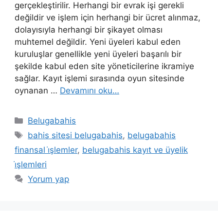
gerçekleştirilir. Herhangi bir evrak işi gerekli
değildir ve işlem için herhangi bir ücret alınmaz,
dolayısıyla herhangi bir şikayet olması
muhtemel değildir. Yeni üyeleri kabul eden
kuruluşlar genellikle yeni üyeleri başarılı bir
şekilde kabul eden site yöneticilerine ikramiye
sağlar. Kayıt işlemi sırasında oyun sitesinde
oynanan …
Devamını oku…
Kategoriler
Belugabahis
Etiketler
bahis sitesi belugabahis
,
belugabahis
finansal i̇şlemler
,
belugabahis kayıt ve üyelik
i̇şlemleri
Yorum yap