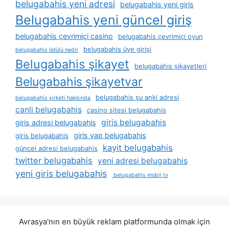
belugabahis yeni adresi
belugabahis yeni giris
Belugabahis yeni güncel giriş
belugabahis çevrimiçi casino
belugabahis çevrimiçi oyun
belugabahis üye girişi
belugabahis ödülü nedir
Belugabahis şikayet
belugabahis şikayetleri
Belugabahis şikayetvar
belugabahis şu anki adresi
belugabahis şirketi hakkında
canli belugabahis
casino sitesi belugabahis
giris belugabahis
giris adresi belugabahis
giris yap belugabahis
giris belugabahis
kayit belugabahis
güncel adresi belugabahis
twitter belugabahis
yeni adresi belugabahis
yeni giris belugabahis
belugabahis mobil tv
Avrasya'nın en büyük reklam platformunda olmak için