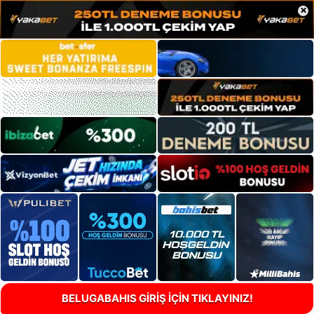
×
BELUGABAHIS GİRİŞ İÇİN TIKLAYINIZ!