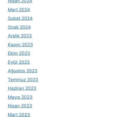
Nisan 2024
Mart 2024
Şubat 2024
Ocak 2024
Aralık 2023
Kasım 2023
Ekim 2023
Eylül 2023
Ağustos 2023
Temmuz 2023
Haziran 2023
Mayıs 2023
Nisan 2023
Mart 2023