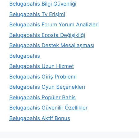
Belugabahis Bilgi Güvenliği
Belugabahis Tv Erişimi
Belugabahis Forum Yorum Analizleri
Belugabahis Eposta Değişikliği
Belugabahis Destek Mesajlaşması
Belugabahis
Belugabahis Uzun Hizmet
Belugabahis Giriş Problemi
Belugabahis Oyun Seçenekleri
Belugabahis Popüler Bahis
Belugabahis Güvenilir Özellikler
Belugabahis Aktif Bonus