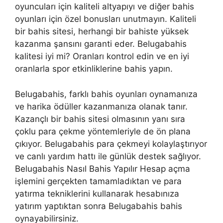
oyuncuları için kaliteli altyapıyı ve diğer bahis
oyunları için özel bonusları unutmayın. Kaliteli
bir bahis sitesi, herhangi bir bahiste yüksek
kazanma şansını garanti eder. Belugabahis
kalitesi iyi mi? Oranları kontrol edin ve en iyi
oranlarla spor etkinliklerine bahis yapın.
Belugabahis, farklı bahis oyunları oynamanıza
ve harika ödüller kazanmanıza olanak tanır.
Kazançlı bir bahis sitesi olmasının yanı sıra
çoklu para çekme yöntemleriyle de ön plana
çıkıyor. Belugabahis para çekmeyi kolaylaştırıyor
ve canlı yardım hattı ile günlük destek sağlıyor.
Belugabahis Nasıl Bahis Yapılır Hesap açma
işlemini gerçekten tamamladıktan ve para
yatırma tekniklerini kullanarak hesabınıza
yatırım yaptıktan sonra Belugabahis bahis
oynayabilirsiniz.