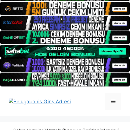
İçeriğe
atla
Menü