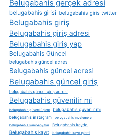
Belugabahis gerçek adresi
belugabahis girisi
belugabahis giris twitter
Belugabahis giriş
Belugabahis giriş adresi
Belugabahis giriş yap
Belugabahis Güncel
belugabahis güncel adres
Belugabahis güncel adresi
Belugabahis güncel giriş
belugabahis güncel giriş adresi
Belugabahis güvenilir mi
belugabahis güvenlir mi
belugabahis güvenli i̇şlem
belugabahis instagram
belugabahis i̇ncelemeleri
Belugabahis kaydol
belugabahis kampanyalar
Belugabahis kayıt
belugabahis kayıt i̇şlemi