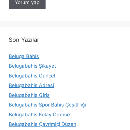
Son Yazılar
Beluga Bahis
Belugabahis Şikayet
Belugabahis Güncel
Belugabahis Adresi
Belugabahis Giriş
Belugabahis Spor Bahis Çeşitliliği
Belugabahis Kolay Ödeme
Belugabahis Çevrimiçi Düzen