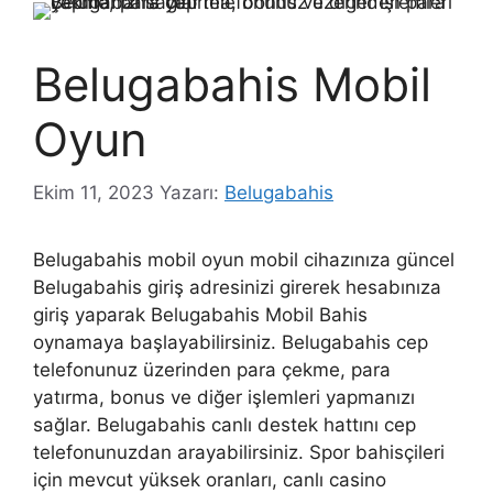
Belugabahis Mobil
Oyun
Ekim 11, 2023
Yazarı:
Belugabahis
Belugabahis mobil oyun mobil cihazınıza güncel
Belugabahis giriş adresinizi girerek hesabınıza
giriş yaparak Belugabahis Mobil Bahis
oynamaya başlayabilirsiniz. Belugabahis cep
telefonunuz üzerinden para çekme, para
yatırma, bonus ve diğer işlemleri yapmanızı
sağlar. Belugabahis canlı destek hattını cep
telefonunuzdan arayabilirsiniz. Spor bahisçileri
için mevcut yüksek oranları, canlı casino