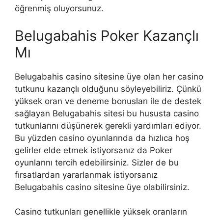
öğrenmiş oluyorsunuz.
Belugabahis Poker Kazançlı
Mı
Belugabahis casino sitesine üye olan her casino
tutkunu kazançlı olduğunu söyleyebiliriz. Çünkü
yüksek oran ve deneme bonusları ile de destek
sağlayan Belugabahis sitesi bu hususta casino
tutkunlarını düşünerek gerekli yardımları ediyor.
Bu yüzden casino oyunlarında da hızlıca hoş
gelirler elde etmek istiyorsanız da Poker
oyunlarını tercih edebilirsiniz. Sizler de bu
fırsatlardan yararlanmak istiyorsanız
Belugabahis casino sitesine üye olabilirsiniz.
Casino tutkunları genellikle yüksek oranların