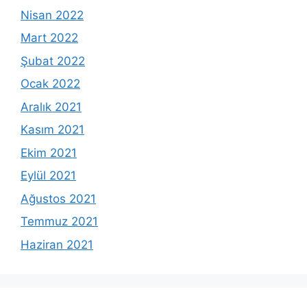
Nisan 2022
Mart 2022
Şubat 2022
Ocak 2022
Aralık 2021
Kasım 2021
Ekim 2021
Eylül 2021
Ağustos 2021
Temmuz 2021
Haziran 2021