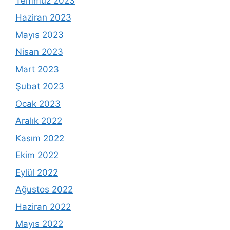
Temmuz 2023
Haziran 2023
Mayıs 2023
Nisan 2023
Mart 2023
Şubat 2023
Ocak 2023
Aralık 2022
Kasım 2022
Ekim 2022
Eylül 2022
Ağustos 2022
Haziran 2022
Mayıs 2022