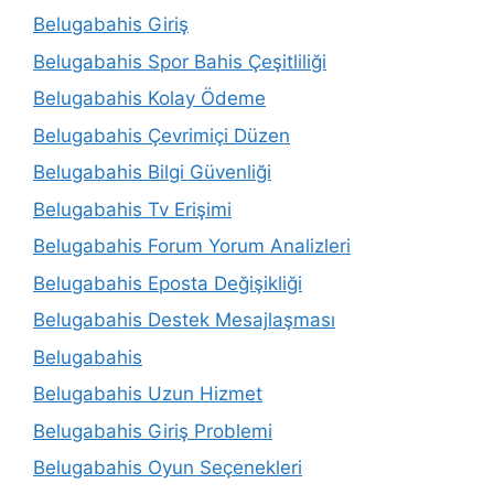
Belugabahis Giriş
Belugabahis Spor Bahis Çeşitliliği
Belugabahis Kolay Ödeme
Belugabahis Çevrimiçi Düzen
Belugabahis Bilgi Güvenliği
Belugabahis Tv Erişimi
Belugabahis Forum Yorum Analizleri
Belugabahis Eposta Değişikliği
Belugabahis Destek Mesajlaşması
Belugabahis
Belugabahis Uzun Hizmet
Belugabahis Giriş Problemi
Belugabahis Oyun Seçenekleri