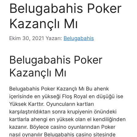
Belugabahis Poker
Kazançlı Mı
Ekim 30, 2021
Yazarı:
Belugabahis
Belugabahis Poker
Kazançlı Mı
Belugabahis Poker Kazançlı Mı Bu ahenk
içerisinde en yükseği Floş Royal en düşüğü ise
Yüksek Karttır. Oyuncuların kartları
karşılaştırıldıktan sonra krupiyenin önündeki
kartlarla ahengi en yüksek olan el kendiliğinden
kazanır. Böylece casino oyunlarından Poker
nasıl oynanılır Belugabahis casino sitesinde