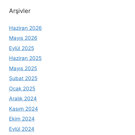
Arşivler
Haziran 2026
Mayıs 2026
Eylül 2025
Haziran 2025
Mayıs 2025
Şubat 2025
Ocak 2025
Aralık 2024
Kasım 2024
Ekim 2024
Eylül 2024