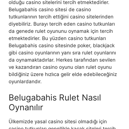
olduğu casino sitelerini tercih etmektedirler.
Belugabahis casino sitesi de casino
tutkunlarının tercih ettiğini casino sitelerinden
diyebiliriz. Burayı tercih eden casino tutkunları
da genede rulet oyununu oynamak için tercih
etmektedirler. Bu yüzden casino tutkunları
Belugabahis casino sitesinde poker, blackjack
gibi casino oyunlarının yanı sıra rulet oyunlarını
da oynamaktadırlar. Herkes tarafından sevilen
ve kazandıran casino oyunu olan rulet oyunu
bildiğiniz üzere hızlıca gelir elde edebileceğiniz
oyunlardandır.
Belugabahis Rulet Nasıl
Oynanılır
Ülkemizde yasal casino sitesi olmadığı için
casino tutkunları genellikle kaçak siteleri tercih