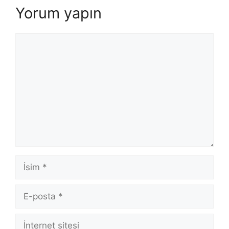
Yorum yapın
Yorum
İsim
E-
posta
İnternet