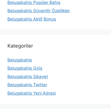
Belugabahis Popüler Bahis
Belugabahis Güvenilir Özellikler
Belugabahis Aktif Bonus
Kategoriler
Belugabahis
Belugabahis Giriş
Belugabahis Şikayet
Belugabahis Twitter
Belugabahis Yeni Adresi