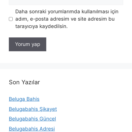
sitesi
Daha sonraki yorumlarımda kullanılması için
adım, e-posta adresim ve site adresim bu
tarayıcıya kaydedilsin.
Son Yazılar
Beluga Bahis
Belugabahis Şikayet
Belugabahis Güncel
Belugabahis Adresi