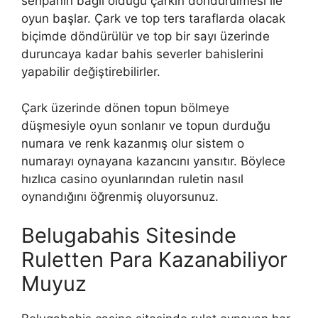
sehpanın bağlı olduğu çarkın döndürülmesi ile
oyun başlar. Çark ve top ters taraflarda olacak
biçimde döndürülür ve top bir sayı üzerinde
duruncaya kadar bahis severler bahislerini
yapabilir değiştirebilirler.
Çark üzerinde dönen topun bölmeye
düşmesiyle oyun sonlanır ve topun durduğu
numara ve renk kazanmış olur sistem o
numarayı oynayana kazancını yansıtır. Böylece
hızlıca casino oyunlarından ruletin nasıl
oynandığını öğrenmiş oluyorsunuz.
Belugabahis Sitesinde
Ruletten Para Kazanabiliyor
Muyuz