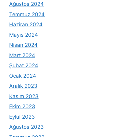
Ağustos 2024
Temmuz 2024
Haziran 2024
Mayıs 2024
Nisan 2024
Mart 2024
Şubat 2024
Ocak 2024
Aralık 2023
Kasım 2023
Ekim 2023
Eylül 2023
Ağustos 2023