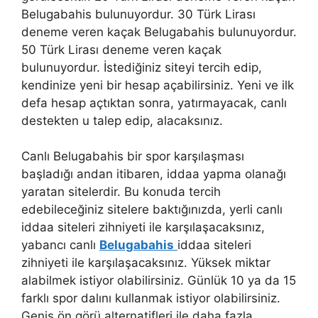
Belugabahis bulunuyordur. 30 Türk Lirası
deneme veren kaçak Belugabahis bulunuyordur.
50 Türk Lirası deneme veren kaçak
bulunuyordur. İstediğiniz siteyi tercih edip,
kendinize yeni bir hesap açabilirsiniz. Yeni ve ilk
defa hesap açtıktan sonra, yatırmayacak, canlı
destekten u talep edip, alacaksınız.
Canlı Belugabahis bir spor karşılaşması
başladığı andan itibaren, iddaa yapma olanağı
yaratan sitelerdir. Bu konuda tercih
edebileceğiniz sitelere baktığınızda, yerli canlı
iddaa siteleri zihniyeti ile karşılaşacaksınız,
yabancı canlı
Belugabahis
iddaa siteleri
zihniyeti ile karşılaşacaksınız. Yüksek miktar
alabilmek istiyor olabilirsiniz. Günlük 10 ya da 15
farklı spor dalını kullanmak istiyor olabilirsiniz.
Geniş ön görü alternatifleri ile daha fazla