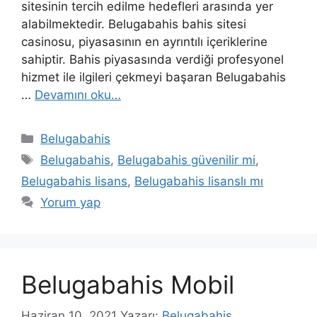
sitesinin tercih edilme hedefleri arasında yer
alabilmektedir. Belugabahis bahis sitesi
casinosu, piyasasının en ayrıntılı içeriklerine
sahiptir. Bahis piyasasında verdiği profesyonel
hizmet ile ilgileri çekmeyi başaran Belugabahis
…
Devamını oku…
Kategoriler
Belugabahis
Etiketler
Belugabahis
,
Belugabahis güvenilir mi
,
Belugabahis lisans
,
Belugabahis lisanslı mı
Yorum yap
Belugabahis Mobil
Haziran 10, 2021
Yazarı:
Belugabahis