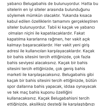
yabancı Belugabahis de bulunuyordur. Hatta bu
sitelerin en iyi siteler arasında bulunduğunu
söylemek mümkün olacaktır. Yukarıda kısaca
kabul edilen özelliklerin tamamını gerçekleştiren
siteler bulunuyordur. Tabii ki kaçak ve yabancı
olmaları niçini ile kapatılacaklardır. Fakat
kapatılma kararlarına rağmen, her vakit açık
kalmayı başaracaklardır. Her vakit yeni giriş
adresi ile kullanıcıları karşılayacaklardır. Kaçak
bir bahis sitesini tercih ettiğinizde, çok fazla
bahis seviyesi alacaksınız. Kaçak bir bahis
sitesini tercih ettiğinizde, çok geniş bahis
marketi ile karşılaşacaksınız. Belugabahis gibi
kaçak bir bahis sitesini tercih ettiğinizde, bütün
spor dallarına bahis yapacak, iddaa oynayacak
ve tek maç bahis kuponu özelliğini
kullanacaksınız. Kaçak Belugabahisni tercih
ettiğinizde, aksiliksiz desteği ile karşılaştığınızı