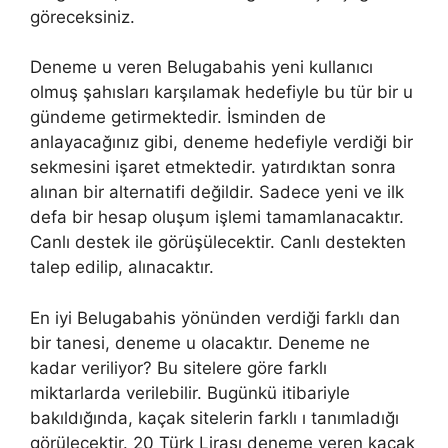
göreceksiniz.
Deneme u veren Belugabahis yeni kullanıcı
olmuş şahısları karşılamak hedefiyle bu tür bir u
gündeme getirmektedir. İsminden de
anlayacağınız gibi, deneme hedefiyle verdiği bir
sekmesini işaret etmektedir. yatırdıktan sonra
alınan bir alternatifi değildir. Sadece yeni ve ilk
defa bir hesap oluşum işlemi tamamlanacaktır.
Canlı destek ile görüşülecektir. Canlı destekten
talep edilip, alınacaktır.
En iyi Belugabahis yönünden verdiği farklı dan
bir tanesi, deneme u olacaktır. Deneme ne
kadar veriliyor? Bu sitelere göre farklı
miktarlarda verilebilir. Bugünkü itibariyle
bakıldığında, kaçak sitelerin farklı ı tanımladığı
görülecektir. 20 Türk Lirası deneme veren kaçak