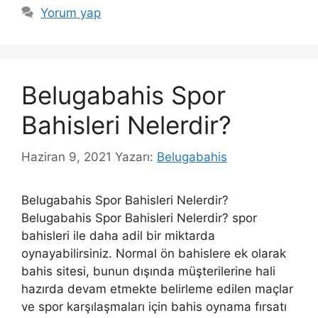
Yorum yap
Belugabahis Spor
Bahisleri Nelerdir?
Haziran 9, 2021
Yazarı:
Belugabahis
Belugabahis Spor Bahisleri Nelerdir?
Belugabahis Spor Bahisleri Nelerdir? spor
bahisleri ile daha adil bir miktarda
oynayabilirsiniz. Normal ön bahislere ek olarak
bahis sitesi, bunun dışında müşterilerine hali
hazırda devam etmekte belirleme edilen maçlar
ve spor karşılaşmaları için bahis oynama fırsatı