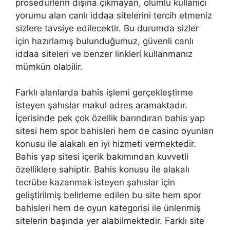
prosedürlerin dışına çıkmayan, olumlu kullanıcı
yorumu alan canlı iddaa sitelerini tercih etmeniz
sizlere tavsiye edilecektir. Bu durumda sizler
için hazırlamış bulunduğumuz, güvenli canlı
iddaa siteleri ve benzer linkleri kullanmanız
mümkün olabilir.
Farklı alanlarda bahis işlemi gerçekleştirme
isteyen şahıslar makul adres aramaktadır.
İçerisinde pek çok özellik barındıran bahis yap
sitesi hem spor bahisleri hem de casino oyunları
konusu ile alakalı en iyi hizmeti vermektedir.
Bahis yap sitesi içerik bakımından kuvvetli
özelliklere sahiptir. Bahis konusu ile alakalı
tecrübe kazanmak isteyen şahıslar için
geliştirilmiş belirleme edilen bu site hem spor
bahisleri hem de oyun kategorisi ile ünlenmiş
sitelerin başında yer alabilmektedir. Farklı site