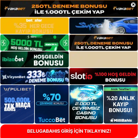
×
BELUGABAHIS GİRİŞ İÇİN TIKLAYINIZ!