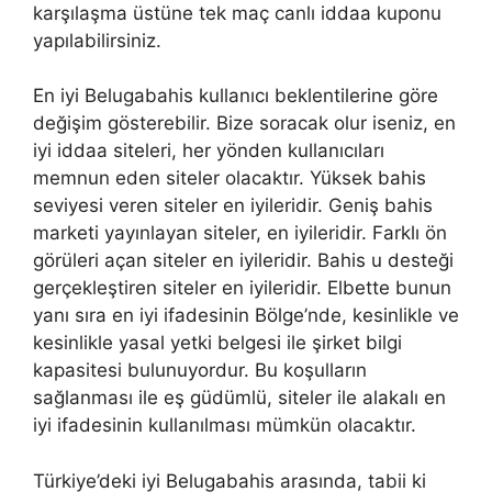
karşılaşma üstüne tek maç canlı iddaa kuponu
yapılabilirsiniz.
En iyi Belugabahis kullanıcı beklentilerine göre
değişim gösterebilir. Bize soracak olur iseniz, en
iyi iddaa siteleri, her yönden kullanıcıları
memnun eden siteler olacaktır. Yüksek bahis
seviyesi veren siteler en iyileridir. Geniş bahis
marketi yayınlayan siteler, en iyileridir. Farklı ön
görüleri açan siteler en iyileridir. Bahis u desteği
gerçekleştiren siteler en iyileridir. Elbette bunun
yanı sıra en iyi ifadesinin Bölge’nde, kesinlikle ve
kesinlikle yasal yetki belgesi ile şirket bilgi
kapasitesi bulunuyordur. Bu koşulların
sağlanması ile eş güdümlü, siteler ile alakalı en
iyi ifadesinin kullanılması mümkün olacaktır.
Türkiye’deki iyi Belugabahis arasında, tabii ki