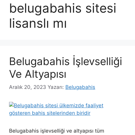
belugabahis sitesi
lisanslı mı
Belugabahis İşlevselliği
Ve Altyapısı
Aralık 20, 2023
Yazarı:
Belugabahis
Belugabahis işlevselliği ve altyapısı tüm