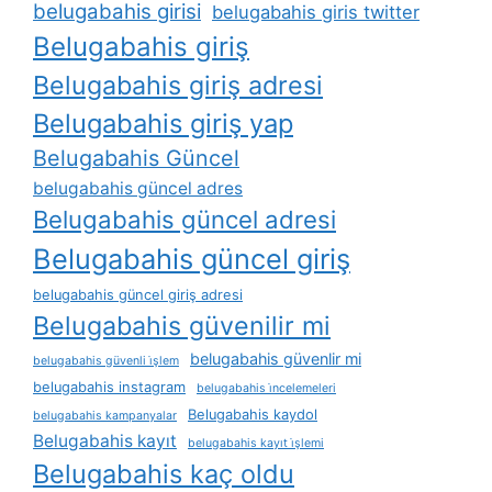
belugabahis girisi
belugabahis giris twitter
Belugabahis giriş
Belugabahis giriş adresi
Belugabahis giriş yap
Belugabahis Güncel
belugabahis güncel adres
Belugabahis güncel adresi
Belugabahis güncel giriş
belugabahis güncel giriş adresi
Belugabahis güvenilir mi
belugabahis güvenlir mi
belugabahis güvenli i̇şlem
belugabahis instagram
belugabahis i̇ncelemeleri
Belugabahis kaydol
belugabahis kampanyalar
Belugabahis kayıt
belugabahis kayıt i̇şlemi
Belugabahis kaç oldu