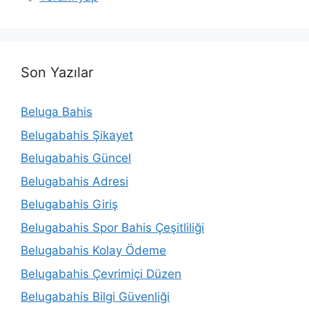
Son Yazılar
Beluga Bahis
Belugabahis Şikayet
Belugabahis Güncel
Belugabahis Adresi
Belugabahis Giriş
Belugabahis Spor Bahis Çeşitliliği
Belugabahis Kolay Ödeme
Belugabahis Çevrimiçi Düzen
Belugabahis Bilgi Güvenliği