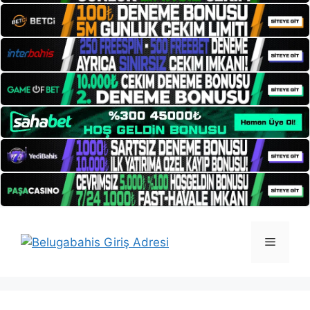
İçeriğe
atla
Menü