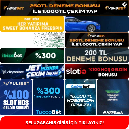
×
BELUGABAHIS GİRİŞ İÇİN TIKLAYINIZ!