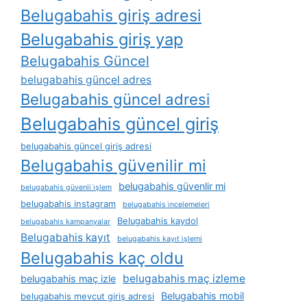
Belugabahis giriş adresi
Belugabahis giriş yap
Belugabahis Güncel
belugabahis güncel adres
Belugabahis güncel adresi
Belugabahis güncel giriş
belugabahis güncel giriş adresi
Belugabahis güvenilir mi
belugabahis güvenlir mi
belugabahis güvenli i̇şlem
belugabahis instagram
belugabahis i̇ncelemeleri
Belugabahis kaydol
belugabahis kampanyalar
Belugabahis kayıt
belugabahis kayıt i̇şlemi
Belugabahis kaç oldu
belugabahis maç izleme
belugabahis maç izle
Belugabahis mobil
belugabahis mevcut giriş adresi