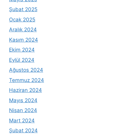
Şubat 2025
Ocak 2025
Aralık 2024
Kasım 2024
Ekim 2024
Eylül 2024
Ağustos 2024
Temmuz 2024
Haziran 2024
Mayıs 2024
Nisan 2024
Mart 2024
Şubat 2024