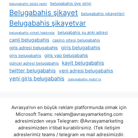
belugabahis üye girişi
belugabahis ödülü nedir
Belugabahis şikayet
belugabahis şikayetleri
Belugabahis şikayetvar
belugabahis şu anki adresi
belugabahis şirketi hakkında
canli belugabahis
casino sitesi belugabahis
giris belugabahis
giris adresi belugabahis
giris yap belugabahis
giris belugabahis
kayit belugabahis
güncel adresi belugabahis
twitter belugabahis
yeni adresi belugabahis
yeni giris belugabahis
belugabahis mobil tv
Avrasya'nın en büyük reklam platformunda olmak için
Microsoft Teams:
reklam@avrasyamarketing.com
adresimizden veya Telegram: @Avrasyamarketing
adresimizden irtibat kurabilirsiniz. (Tek iletişim
adreslerimiz teams / telegram ve mail adresimizdir.