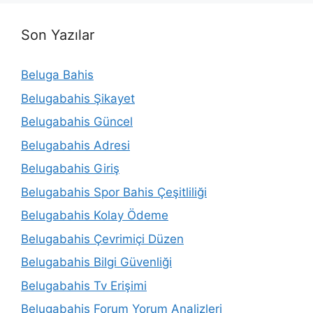
Son Yazılar
Beluga Bahis
Belugabahis Şikayet
Belugabahis Güncel
Belugabahis Adresi
Belugabahis Giriş
Belugabahis Spor Bahis Çeşitliliği
Belugabahis Kolay Ödeme
Belugabahis Çevrimiçi Düzen
Belugabahis Bilgi Güvenliği
Belugabahis Tv Erişimi
Belugabahis Forum Yorum Analizleri