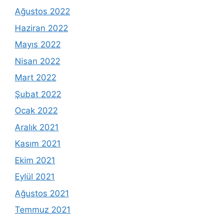
Ağustos 2022
Haziran 2022
Mayıs 2022
Nisan 2022
Mart 2022
Şubat 2022
Ocak 2022
Aralık 2021
Kasım 2021
Ekim 2021
Eylül 2021
Ağustos 2021
Temmuz 2021