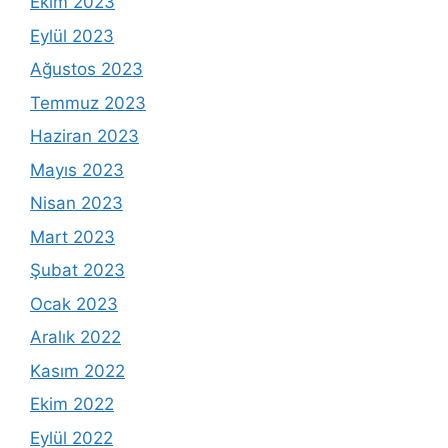
Ekim 2023
Eylül 2023
Ağustos 2023
Temmuz 2023
Haziran 2023
Mayıs 2023
Nisan 2023
Mart 2023
Şubat 2023
Ocak 2023
Aralık 2022
Kasım 2022
Ekim 2022
Eylül 2022