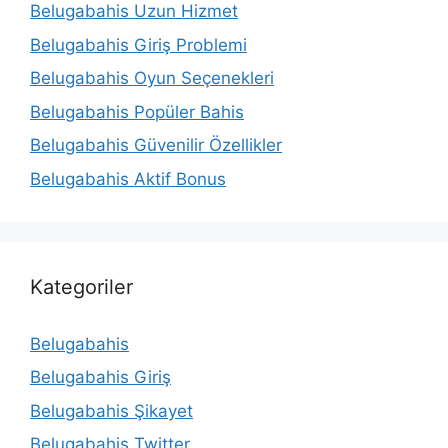
Belugabahis Uzun Hizmet
Belugabahis Giriş Problemi
Belugabahis Oyun Seçenekleri
Belugabahis Popüler Bahis
Belugabahis Güvenilir Özellikler
Belugabahis Aktif Bonus
Kategoriler
Belugabahis
Belugabahis Giriş
Belugabahis Şikayet
Belugabahis Twitter