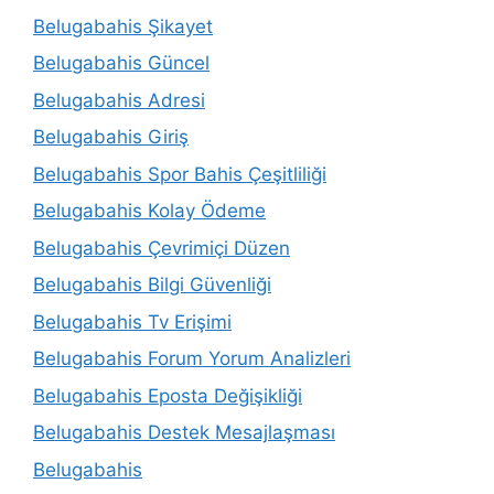
Belugabahis Şikayet
Belugabahis Güncel
Belugabahis Adresi
Belugabahis Giriş
Belugabahis Spor Bahis Çeşitliliği
Belugabahis Kolay Ödeme
Belugabahis Çevrimiçi Düzen
Belugabahis Bilgi Güvenliği
Belugabahis Tv Erişimi
Belugabahis Forum Yorum Analizleri
Belugabahis Eposta Değişikliği
Belugabahis Destek Mesajlaşması
Belugabahis