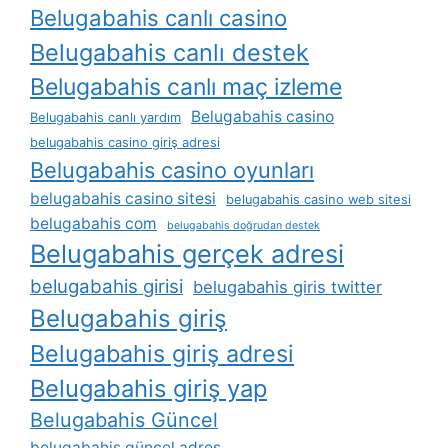
Belugabahis canlı casino
Belugabahis canlı destek
Belugabahis canlı maç izleme
Belugabahis casino
Belugabahis canlı yardım
belugabahis casino giriş adresi
Belugabahis casino oyunları
belugabahis casino sitesi
belugabahis casino web sitesi
belugabahis com
belugabahis doğrudan destek
Belugabahis gerçek adresi
belugabahis girisi
belugabahis giris twitter
Belugabahis giriş
Belugabahis giriş adresi
Belugabahis giriş yap
Belugabahis Güncel
belugabahis güncel adres