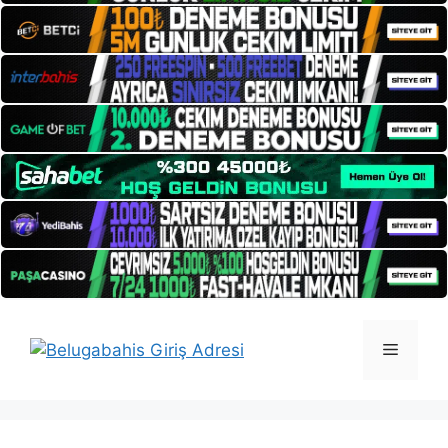
İçeriğe
atla
Menü