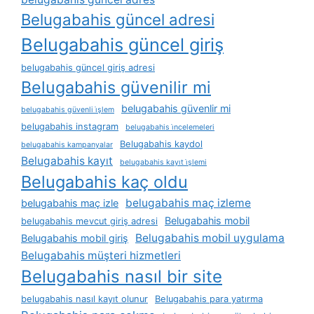
Belugabahis güncel adresi
Belugabahis güncel giriş
belugabahis güncel giriş adresi
Belugabahis güvenilir mi
belugabahis güvenlir mi
belugabahis güvenli i̇şlem
belugabahis instagram
belugabahis i̇ncelemeleri
Belugabahis kaydol
belugabahis kampanyalar
Belugabahis kayıt
belugabahis kayıt i̇şlemi
Belugabahis kaç oldu
belugabahis maç izleme
belugabahis maç izle
Belugabahis mobil
belugabahis mevcut giriş adresi
Belugabahis mobil uygulama
Belugabahis mobil giriş
Belugabahis müşteri hizmetleri
Belugabahis nasıl bir site
belugabahis nasıl kayıt olunur
Belugabahis para yatırma