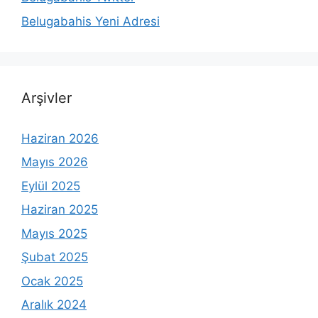
Belugabahis Yeni Adresi
Arşivler
Haziran 2026
Mayıs 2026
Eylül 2025
Haziran 2025
Mayıs 2025
Şubat 2025
Ocak 2025
Aralık 2024