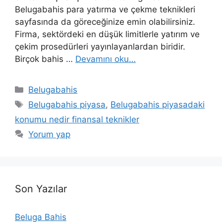
Belugabahis para yatırma ve çekme teknikleri
sayfasında da göreceğinize emin olabilirsiniz.
Firma, sektördeki en düşük limitlerle yatırım ve
çekim prosedürleri yayınlayanlardan biridir.
Birçok bahis …
Devamını oku…
Kategoriler
Belugabahis
Etiketler
Belugabahis piyasa
,
Belugabahis piyasadaki
konumu nedir finansal teknikler
Yorum yap
Son Yazılar
Beluga Bahis