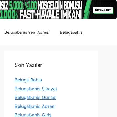
Belugabahis Yeni Adresi
Belugabahis
Son Yazılar
Beluga Bahis
Belugabahis Şikayet
Belugabahis Güncel
Belugabahis Adresi
Belugabahis Giriş