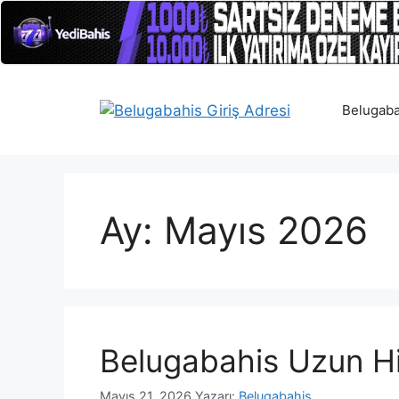
İçeriğe
atla
Belugaba
Ay:
Mayıs 2026
Belugabahis Uzun H
Mayıs 21, 2026
Yazarı:
Belugabahis