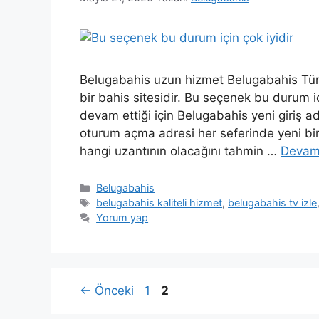
Belugabahis uzun hizmet Belugabahis Türk
bir bahis sitesidir. Bu seçenek bu durum 
devam ettiği için Belugabahis yeni giriş 
oturum açma adresi her seferinde yeni bir sa
hangi uzantının olacağını tahmin …
Devam
Kategoriler
Belugabahis
Etiketler
belugabahis kaliteli hizmet
,
belugabahis tv izle
Yorum yap
Sayfa
Sayfa
←
Önceki
1
2