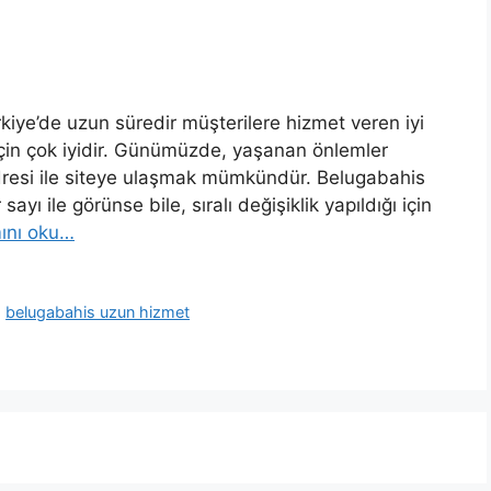
iye’de uzun süredir müşterilere hizmet veren iyi
için çok iyidir. Günümüzde, yaşanan önlemler
adresi ile siteye ulaşmak mümkündür. Belugabahis
yı ile görünse bile, sıralı değişiklik yapıldığı için
ını oku…
,
belugabahis uzun hizmet