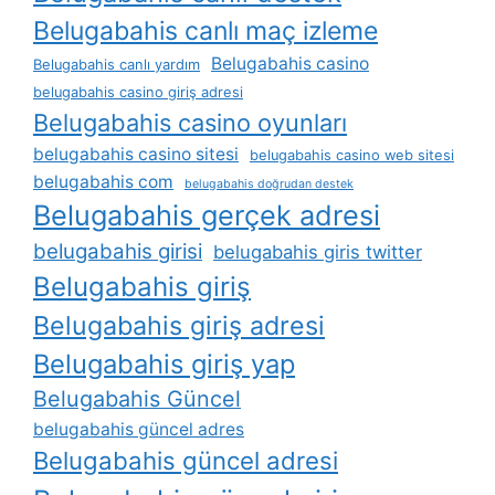
Belugabahis canlı maç izleme
Belugabahis casino
Belugabahis canlı yardım
belugabahis casino giriş adresi
Belugabahis casino oyunları
belugabahis casino sitesi
belugabahis casino web sitesi
belugabahis com
belugabahis doğrudan destek
Belugabahis gerçek adresi
belugabahis girisi
belugabahis giris twitter
Belugabahis giriş
Belugabahis giriş adresi
Belugabahis giriş yap
Belugabahis Güncel
belugabahis güncel adres
Belugabahis güncel adresi