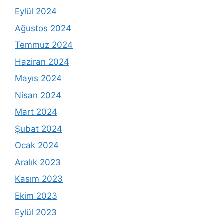
Eylül 2024
Ağustos 2024
Temmuz 2024
Haziran 2024
Mayıs 2024
Nisan 2024
Mart 2024
Şubat 2024
Ocak 2024
Aralık 2023
Kasım 2023
Ekim 2023
Eylül 2023