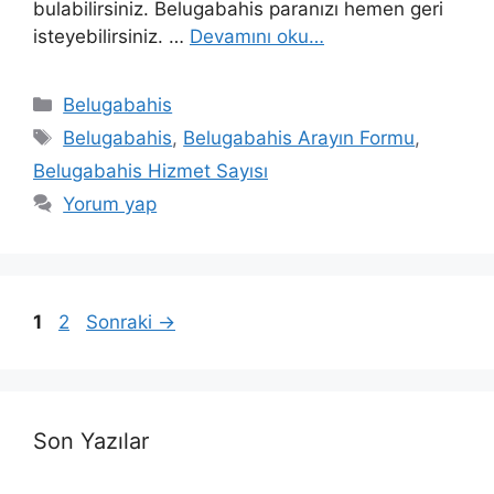
bulabilirsiniz. Belugabahis paranızı hemen geri
isteyebilirsiniz. …
Devamını oku…
Kategoriler
Belugabahis
Etiketler
Belugabahis
,
Belugabahis Arayın Formu
,
Belugabahis Hizmet Sayısı
Yorum yap
Sayfa
Sayfa
1
2
Sonraki
→
Son Yazılar