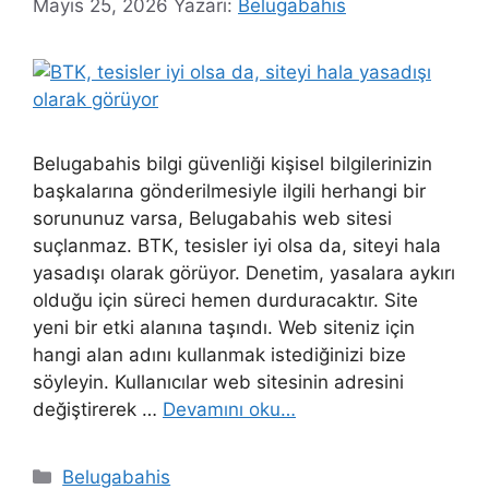
Mayıs 25, 2026
Yazarı:
Belugabahis
Belugabahis bilgi güvenliği kişisel bilgilerinizin
başkalarına gönderilmesiyle ilgili herhangi bir
sorununuz varsa, Belugabahis web sitesi
suçlanmaz. BTK, tesisler iyi olsa da, siteyi hala
yasadışı olarak görüyor. Denetim, yasalara aykırı
olduğu için süreci hemen durduracaktır. Site
yeni bir etki alanına taşındı. Web siteniz için
hangi alan adını kullanmak istediğinizi bize
söyleyin. Kullanıcılar web sitesinin adresini
değiştirerek …
Devamını oku…
Kategoriler
Belugabahis