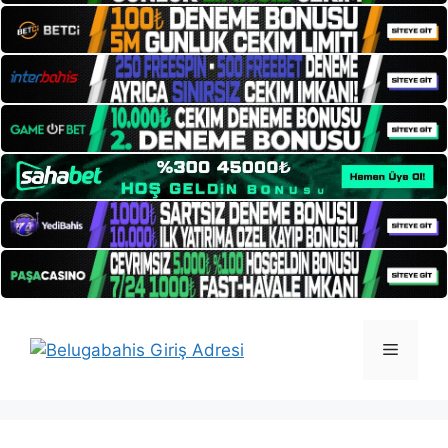
İçeriğe
atla
Menü