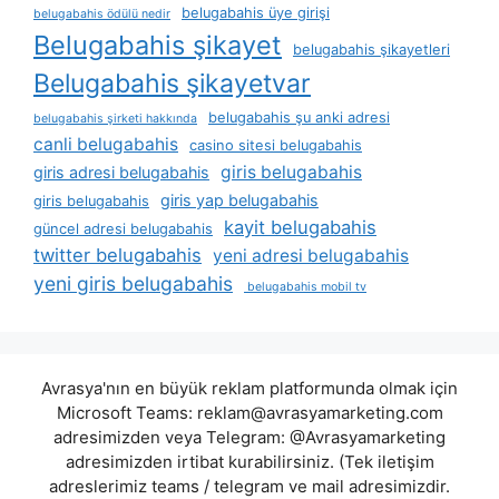
belugabahis üye girişi
belugabahis ödülü nedir
Belugabahis şikayet
belugabahis şikayetleri
Belugabahis şikayetvar
belugabahis şu anki adresi
belugabahis şirketi hakkında
canli belugabahis
casino sitesi belugabahis
giris belugabahis
giris adresi belugabahis
giris yap belugabahis
giris belugabahis
kayit belugabahis
güncel adresi belugabahis
twitter belugabahis
yeni adresi belugabahis
yeni giris belugabahis
belugabahis mobil tv
Avrasya'nın en büyük reklam platformunda olmak için
Microsoft Teams:
reklam@avrasyamarketing.com
adresimizden veya Telegram: @Avrasyamarketing
adresimizden irtibat kurabilirsiniz. (Tek iletişim
adreslerimiz teams / telegram ve mail adresimizdir.