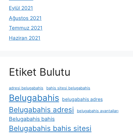
Eylül 2021
Ağustos 2021
Temmuz 2021
Haziran 2021
Etiket Bulutu
adresi belugabahis
bahis sitesi belugabahis
Belugabahis
belugabahis adres
Belugabahis adresi
belugabahis avantajları
Belugabahis bahis
Belugabahis bahis sitesi