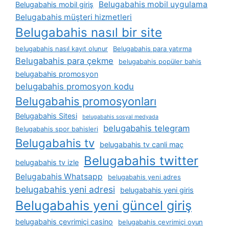
Belugabahis mobil uygulama
Belugabahis mobil giriş
Belugabahis müşteri hizmetleri
Belugabahis nasıl bir site
belugabahis nasıl kayıt olunur
Belugabahis para yatırma
Belugabahis para çekme
belugabahis popüler bahis
belugabahis promosyon
belugabahis promosyon kodu
Belugabahis promosyonları
Belugabahis Sitesi
belugabahis sosyal medyada
belugabahis telegram
Belugabahis spor bahisleri
Belugabahis tv
belugabahis tv canli maç
Belugabahis twitter
belugabahis tv izle
Belugabahis Whatsapp
belugabahis yeni adres
belugabahis yeni adresi
belugabahis yeni giris
Belugabahis yeni güncel giriş
belugabahis çevrimiçi casino
belugabahis çevrimiçi oyun