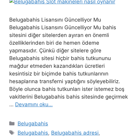
Belugabahis Lisansını Güncelliyor Mu
Belugabahis Lisansını Güncelliyor Mu bahis
sitesini diğer sitelerden ayıran en önemli
özelliklerinden biri de hemen ödeme
yapmasıdır. Çünkü diğer sitelere göre
Belugabahis sitesi hiçbir bahis tutkununu
mağdur etmeden kazandıkları ücretleri
kesintisiz bir biçimde bahis tutkunlarının
hesaplarına transferni yaptığını söyleyebiliriz.
Böyle olunca bahis tutkunları ister istemez boş
vakitlerini Belugabahis bahis sitesinde geçirmek
…
Devamını oku…
Kategoriler
Belugabahis
Etiketler
Belugabahis
,
Belugabahis adresi
,