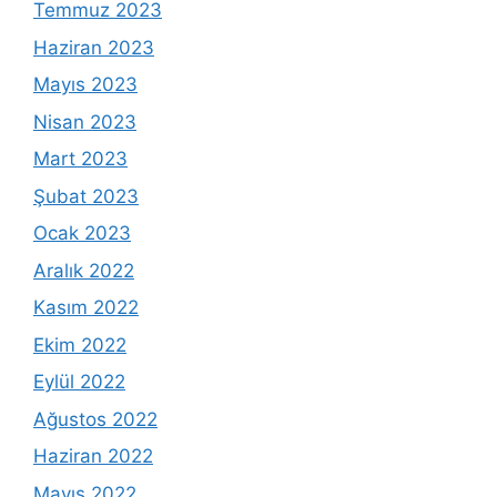
Temmuz 2023
Haziran 2023
Mayıs 2023
Nisan 2023
Mart 2023
Şubat 2023
Ocak 2023
Aralık 2022
Kasım 2022
Ekim 2022
Eylül 2022
Ağustos 2022
Haziran 2022
Mayıs 2022