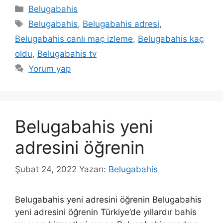
Kategoriler
Belugabahis
Etiketler
Belugabahis
,
Belugabahis adresi
,
Belugabahis canlı maç izleme
,
Belugabahis kaç
oldu
,
Belugabahis tv
Yorum yap
Belugabahis yeni
adresini öğrenin
Şubat 24, 2022
Yazarı:
Belugabahis
Belugabahis yeni adresini öğrenin Belugabahis
yeni adresini öğrenin Türkiye’de yıllardır bahis