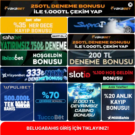
×
BELUGABAHIS GİRİŞ İÇİN TIKLAYINIZ!