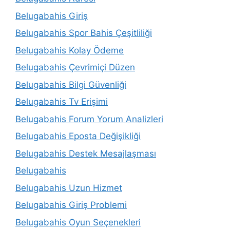
Belugabahis Giriş
Belugabahis Spor Bahis Çeşitliliği
Belugabahis Kolay Ödeme
Belugabahis Çevrimiçi Düzen
Belugabahis Bilgi Güvenliği
Belugabahis Tv Erişimi
Belugabahis Forum Yorum Analizleri
Belugabahis Eposta Değişikliği
Belugabahis Destek Mesajlaşması
Belugabahis
Belugabahis Uzun Hizmet
Belugabahis Giriş Problemi
Belugabahis Oyun Seçenekleri