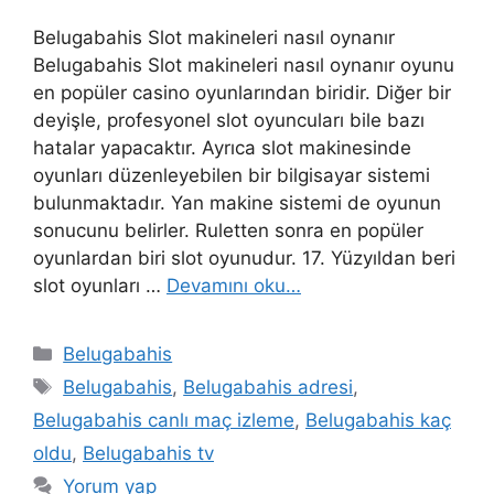
Belugabahis Slot makineleri nasıl oynanır
Belugabahis Slot makineleri nasıl oynanır oyunu
en popüler casino oyunlarından biridir. Diğer bir
deyişle, profesyonel slot oyuncuları bile bazı
hatalar yapacaktır. Ayrıca slot makinesinde
oyunları düzenleyebilen bir bilgisayar sistemi
bulunmaktadır. Yan makine sistemi de oyunun
sonucunu belirler. Ruletten sonra en popüler
oyunlardan biri slot oyunudur. 17. Yüzyıldan beri
slot oyunları …
Devamını oku…
Kategoriler
Belugabahis
Etiketler
Belugabahis
,
Belugabahis adresi
,
Belugabahis canlı maç izleme
,
Belugabahis kaç
oldu
,
Belugabahis tv
Yorum yap