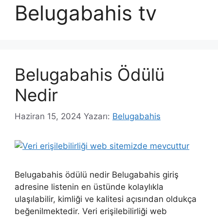
Belugabahis tv
Belugabahis Ödülü
Nedir
Haziran 15, 2024
Yazarı:
Belugabahis
Belugabahis ödülü nedir Belugabahis giriş
adresine listenin en üstünde kolaylıkla
ulaşılabilir, kimliği ve kalitesi açısından oldukça
beğenilmektedir. Veri erişilebilirliği web