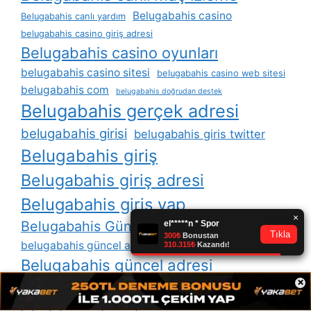
Belugabahis casino
Belugabahis canlı yardım
belugabahis casino giriş adresi
Belugabahis casino oyunları
belugabahis casino sitesi
belugabahis casino web sitesi
belugabahis com
belugabahis doğrudan destek
Belugabahis gerçek adresi
belugabahis girisi
belugabahis giris twitter
Belugabahis giriş
Belugabahis giriş adresi
Belugabahis giriş yap
Belugabahis Güncel
belugabahis güncel adres
Belugabahis güncel adresi
×
Belugabahis güncel giriş