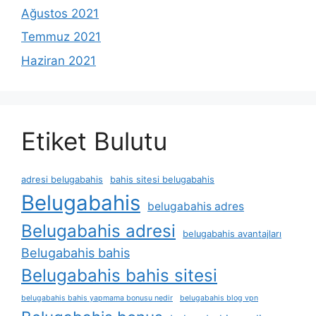
Ağustos 2021
Temmuz 2021
Haziran 2021
Etiket Bulutu
adresi belugabahis
bahis sitesi belugabahis
Belugabahis
belugabahis adres
Belugabahis adresi
belugabahis avantajları
Belugabahis bahis
Belugabahis bahis sitesi
belugabahis bahis yapmama bonusu nedir
belugabahis blog vpn