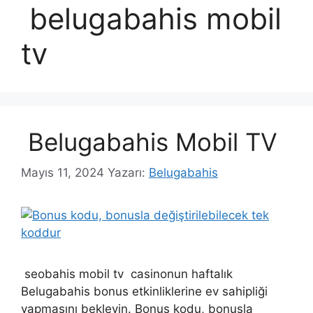
belugabahis mobil
tv
Belugabahis Mobil TV
Mayıs 11, 2024
Yazarı:
Belugabahis
seobahis mobil tv casinonun haftalık
Belugabahis bonus etkinliklerine ev sahipliği
yapmasını bekleyin. Bonus kodu, bonusla