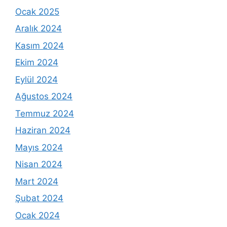
Ocak 2025
Aralık 2024
Kasım 2024
Ekim 2024
Eylül 2024
Ağustos 2024
Temmuz 2024
Haziran 2024
Mayıs 2024
Nisan 2024
Mart 2024
Şubat 2024
Ocak 2024