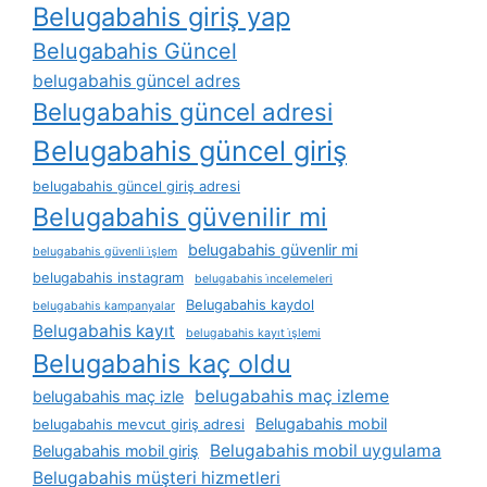
Belugabahis giriş yap
Belugabahis Güncel
belugabahis güncel adres
Belugabahis güncel adresi
Belugabahis güncel giriş
belugabahis güncel giriş adresi
Belugabahis güvenilir mi
belugabahis güvenlir mi
belugabahis güvenli i̇şlem
belugabahis instagram
belugabahis i̇ncelemeleri
Belugabahis kaydol
belugabahis kampanyalar
Belugabahis kayıt
belugabahis kayıt i̇şlemi
Belugabahis kaç oldu
belugabahis maç izleme
belugabahis maç izle
Belugabahis mobil
belugabahis mevcut giriş adresi
Belugabahis mobil uygulama
Belugabahis mobil giriş
Belugabahis müşteri hizmetleri