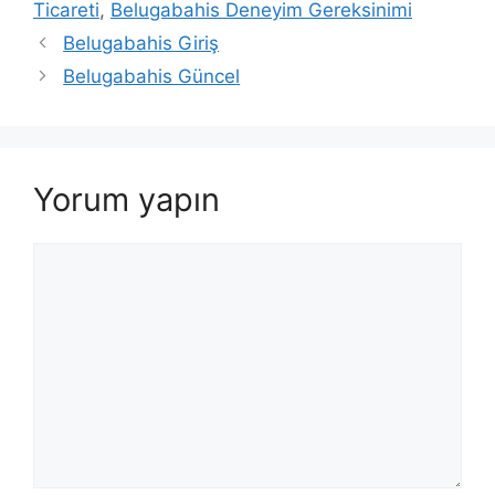
Ticareti
,
Belugabahis Deneyim Gereksinimi
Belugabahis Giriş
Belugabahis Güncel
Yorum yapın
Yorum