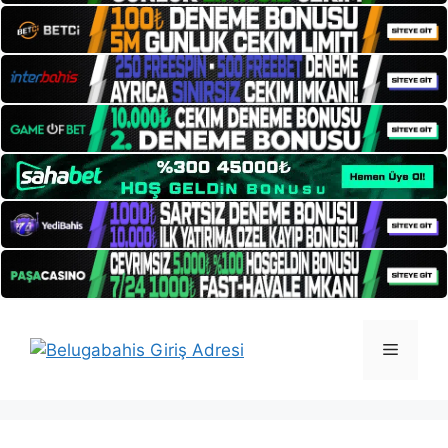
İçeriğe
atla
Menü