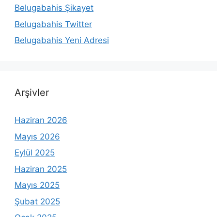
Belugabahis Şikayet
Belugabahis Twitter
Belugabahis Yeni Adresi
Arşivler
Haziran 2026
Mayıs 2026
Eylül 2025
Haziran 2025
Mayıs 2025
Şubat 2025