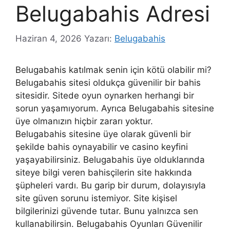
Belugabahis Adresi
Haziran 4, 2026
Yazarı:
Belugabahis
Belugabahis katılmak senin için kötü olabilir mi?
Belugabahis sitesi oldukça güvenilir bir bahis
sitesidir. Sitede oyun oynarken herhangi bir
sorun yaşamıyorum. Ayrıca Belugabahis sitesine
üye olmanızın hiçbir zararı yoktur.
Belugabahis sitesine üye olarak güvenli bir
şekilde bahis oynayabilir ve casino keyfini
yaşayabilirsiniz. Belugabahis üye olduklarında
siteye bilgi veren bahisçilerin site hakkında
şüpheleri vardı. Bu garip bir durum, dolayısıyla
site güven sorunu istemiyor. Site kişisel
bilgilerinizi güvende tutar. Bunu yalnızca sen
kullanabilirsin. Belugabahis Oyunları Güvenilir