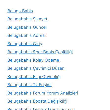
Beluga Bahis
Belugabahis Şikayet
Belugabahis Güncel
Belugabahis Adresi
Belugabahis Giriş
Belugabahis Spor Bahis Çeşitliliği
Belugabahis Kolay Ödeme
Belugabahis Çevrimiçi Düzen
Belugabahis Bilgi Güvenliği
Belugabahis Tv Erişimi
Belugabahis Forum Yorum Analizleri
Belugabahis Eposta Değişikliği
Belugabahis Destek Mesajlaşması