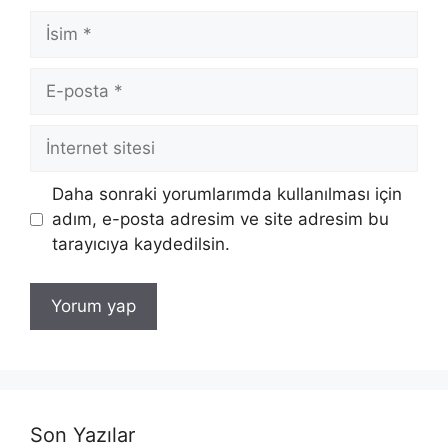
İsim
E-
posta
İnternet
sitesi
Daha sonraki yorumlarımda kullanılması için
adım, e-posta adresim ve site adresim bu
tarayıcıya kaydedilsin.
Son Yazılar