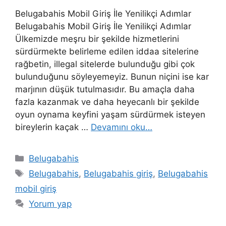
Belugabahis Mobil Giriş İle Yenilikçi Adımlar
Belugabahis Mobil Giriş İle Yenilikçi Adımlar
Ülkemizde meşru bir şekilde hizmetlerini
sürdürmekte belirleme edilen iddaa sitelerine
rağbetin, illegal sitelerde bulunduğu gibi çok
bulunduğunu söyleyemeyiz. Bunun niçini ise kar
marjının düşük tutulmasıdır. Bu amaçla daha
fazla kazanmak ve daha heyecanlı bir şekilde
oyun oynama keyfini yaşam sürdürmek isteyen
bireylerin kaçak …
Devamını oku…
Kategoriler
Belugabahis
Etiketler
Belugabahis
,
Belugabahis giriş
,
Belugabahis
mobil giriş
Yorum yap