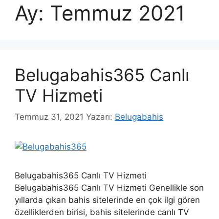
Ay:
Temmuz 2021
Belugabahis365 Canlı
TV Hizmeti
Temmuz 31, 2021
Yazarı:
Belugabahis
Belugabahis365 Canlı TV Hizmeti
Belugabahis365 Canlı TV Hizmeti Genellikle son
yıllarda çıkan bahis sitelerinde en çok ilgi gören
özelliklerden birisi, bahis sitelerinde canlı TV