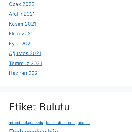
Ocak 2022
Aralık 2021
Kasım 2021
Ekim 2021
Eylül 2021
Ağustos 2021
Temmuz 2021
Haziran 2021
Etiket Bulutu
adresi belugabahis
bahis sitesi belugabahis