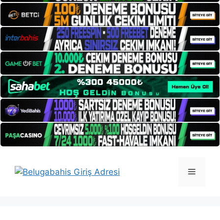
İçeriğe
atla
Menü