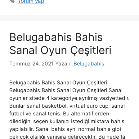
Yorum yap
Belugabahis Bahis
Sanal Oyun Çeşitleri
Temmuz 24, 2021
Yazarı:
Belugabahis
Belugabahis Bahis Sanal Oyun Çeşitleri
Belugabahis Bahis Sanal Oyun Çeşitleri Sanal
oyunlar sitede 4 kategoriye ayrılmış vaziyettedir.
Bunlar sanal basketbol, virtual euro cup, sanal
futbol ve sanal tenis. Bu alternatiflerden
dilediğini seçen kullanıcı istediği miktara bahis
yapılabilir. Sanal bahis aynı normal bahis gibi
pek çok olsılığı yanısıra getirecektir. Bu hedefla