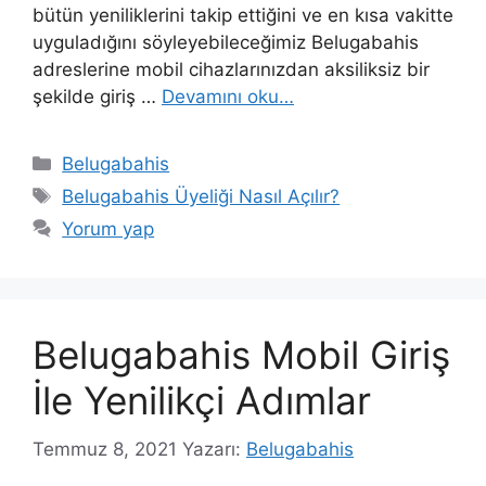
bütün yeniliklerini takip ettiğini ve en kısa vakitte
uyguladığını söyleyebileceğimiz Belugabahis
adreslerine mobil cihazlarınızdan aksiliksiz bir
şekilde giriş …
Devamını oku…
Kategoriler
Belugabahis
Etiketler
Belugabahis Üyeliği Nasıl Açılır?
Yorum yap
Belugabahis Mobil Giriş
İle Yenilikçi Adımlar
Temmuz 8, 2021
Yazarı:
Belugabahis