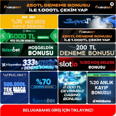
×
BELUGABAHIS GİRİŞ İÇİN TIKLAYINIZ!