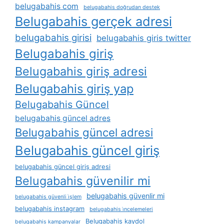
belugabahis com
belugabahis doğrudan destek
Belugabahis gerçek adresi
belugabahis girisi
belugabahis giris twitter
Belugabahis giriş
Belugabahis giriş adresi
Belugabahis giriş yap
Belugabahis Güncel
belugabahis güncel adres
Belugabahis güncel adresi
Belugabahis güncel giriş
belugabahis güncel giriş adresi
Belugabahis güvenilir mi
belugabahis güvenlir mi
belugabahis güvenli i̇şlem
belugabahis instagram
belugabahis i̇ncelemeleri
Belugabahis kaydol
belugabahis kampanyalar