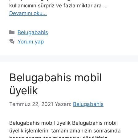
kullanıcının sürpriz ve fazla miktarlara …
Devamını oku…
Kategoriler
Belugabahis
Yorum yap
Belugabahis mobil
üyelik
Temmuz 22, 2021
Yazarı:
Belugabahis
Belugabahis mobil üyelik Belugabahis mobil
üyelik işlemlerini tamamlamanızın sonrasında