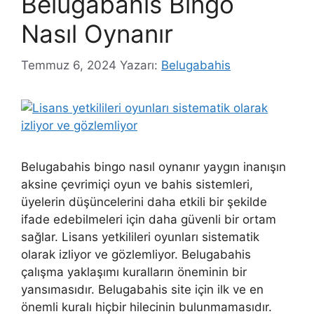
Belugabahis Bingo
Nasıl Oynanır
Temmuz 6, 2024
Yazarı:
Belugabahis
Belugabahis bingo nasıl oynanır yaygın inanışın
aksine çevrimiçi oyun ve bahis sistemleri,
üyelerin düşüncelerini daha etkili bir şekilde
ifade edebilmeleri için daha güvenli bir ortam
sağlar. Lisans yetkilileri oyunları sistematik
olarak izliyor ve gözlemliyor. Belugabahis
çalışma yaklaşımı kuralların öneminin bir
yansımasıdır. Belugabahis site için ilk ve en
önemli kuralı hiçbir hilecinin bulunmamasıdır.