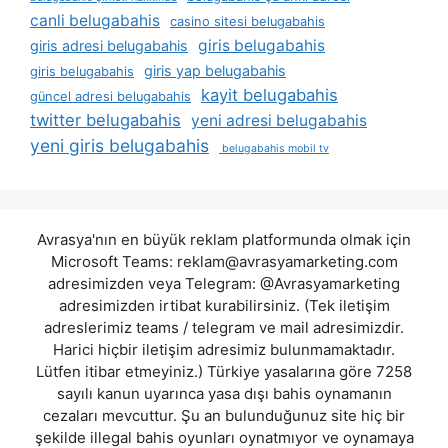
canli belugabahis
casino sitesi belugabahis
giris belugabahis
giris adresi belugabahis
giris yap belugabahis
giris belugabahis
kayit belugabahis
güncel adresi belugabahis
twitter belugabahis
yeni adresi belugabahis
yeni giris belugabahis
belugabahis mobil tv
Avrasya'nın en büyük reklam platformunda olmak için
Microsoft Teams:
reklam@avrasyamarketing.com
adresimizden veya Telegram: @Avrasyamarketing
adresimizden irtibat kurabilirsiniz. (Tek iletişim
adreslerimiz teams / telegram ve mail adresimizdir.
Harici hiçbir iletişim adresimiz bulunmamaktadır.
Lütfen itibar etmeyiniz.) Türkiye yasalarına göre 7258
sayılı kanun uyarınca yasa dışı bahis oynamanın
cezaları mevcuttur. Şu an bulunduğunuz site hiç bir
şekilde illegal bahis oyunları oynatmıyor ve oynamaya