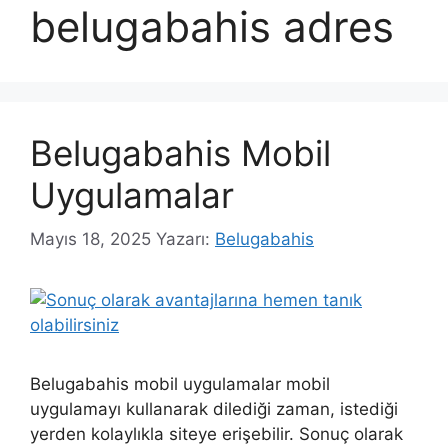
belugabahis adres
Belugabahis Mobil
Uygulamalar
Mayıs 18, 2025
Yazarı:
Belugabahis
Belugabahis mobil uygulamalar mobil
uygulamayı kullanarak dilediği zaman, istediği
yerden kolaylıkla siteye erişebilir. Sonuç olarak