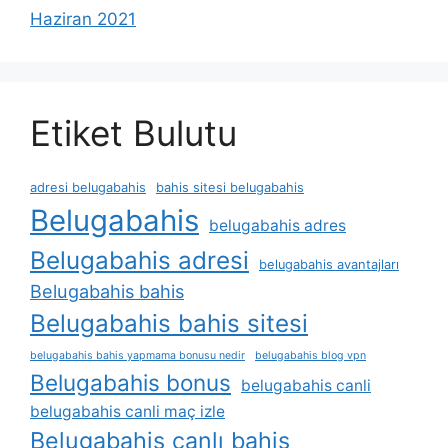
Haziran 2021
Etiket Bulutu
adresi belugabahis
bahis sitesi belugabahis
Belugabahis
belugabahis adres
Belugabahis adresi
belugabahis avantajları
Belugabahis bahis
Belugabahis bahis sitesi
belugabahis bahis yapmama bonusu nedir
belugabahis blog vpn
Belugabahis bonus
belugabahis canli
belugabahis canli maç izle
Belugabahis canlı bahis