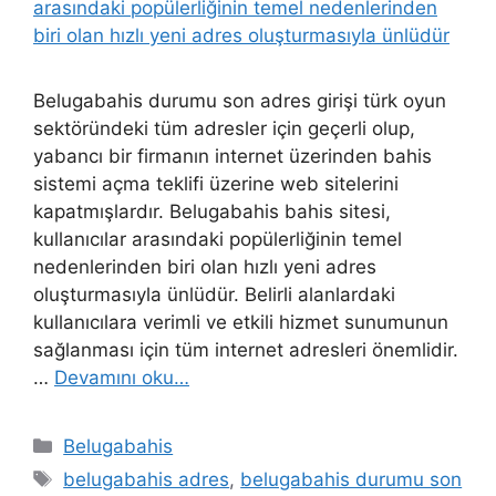
Belugabahis durumu son adres girişi türk oyun
sektöründeki tüm adresler için geçerli olup,
yabancı bir firmanın internet üzerinden bahis
sistemi açma teklifi üzerine web sitelerini
kapatmışlardır. Belugabahis bahis sitesi,
kullanıcılar arasındaki popülerliğinin temel
nedenlerinden biri olan hızlı yeni adres
oluşturmasıyla ünlüdür. Belirli alanlardaki
kullanıcılara verimli ve etkili hizmet sunumunun
sağlanması için tüm internet adresleri önemlidir.
…
Devamını oku…
Kategoriler
Belugabahis
Etiketler
belugabahis adres
,
belugabahis durumu son