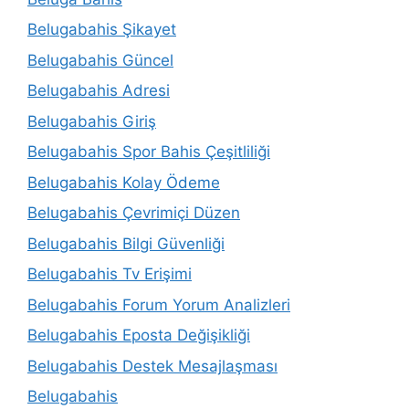
Belugabahis Şikayet
Belugabahis Güncel
Belugabahis Adresi
Belugabahis Giriş
Belugabahis Spor Bahis Çeşitliliği
Belugabahis Kolay Ödeme
Belugabahis Çevrimiçi Düzen
Belugabahis Bilgi Güvenliği
Belugabahis Tv Erişimi
Belugabahis Forum Yorum Analizleri
Belugabahis Eposta Değişikliği
Belugabahis Destek Mesajlaşması
Belugabahis