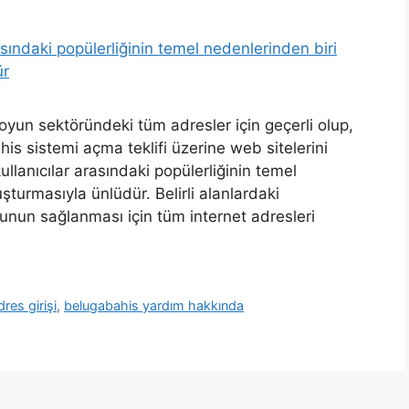
oyun sektöründeki tüm adresler için geçerli olup,
is sistemi açma teklifi üzerine web sitelerini
ullanıcılar arasındaki popülerliğinin temel
uşturmasıyla ünlüdür. Belirli alanlardaki
umunun sağlanması için tüm internet adresleri
es girişi
,
belugabahis yardım hakkında