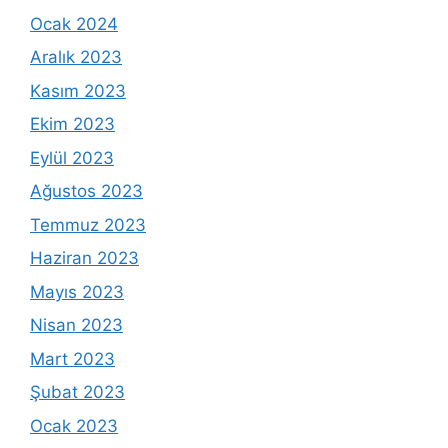
Ocak 2024
Aralık 2023
Kasım 2023
Ekim 2023
Eylül 2023
Ağustos 2023
Temmuz 2023
Haziran 2023
Mayıs 2023
Nisan 2023
Mart 2023
Şubat 2023
Ocak 2023