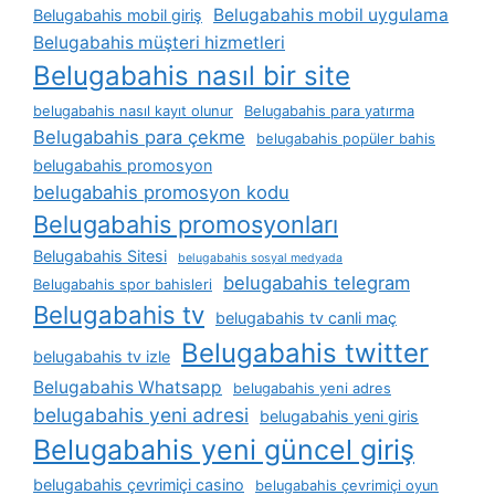
Belugabahis mobil uygulama
Belugabahis mobil giriş
Belugabahis müşteri hizmetleri
Belugabahis nasıl bir site
belugabahis nasıl kayıt olunur
Belugabahis para yatırma
Belugabahis para çekme
belugabahis popüler bahis
belugabahis promosyon
belugabahis promosyon kodu
Belugabahis promosyonları
Belugabahis Sitesi
belugabahis sosyal medyada
belugabahis telegram
Belugabahis spor bahisleri
Belugabahis tv
belugabahis tv canli maç
Belugabahis twitter
belugabahis tv izle
Belugabahis Whatsapp
belugabahis yeni adres
belugabahis yeni adresi
belugabahis yeni giris
Belugabahis yeni güncel giriş
belugabahis çevrimiçi casino
belugabahis çevrimiçi oyun