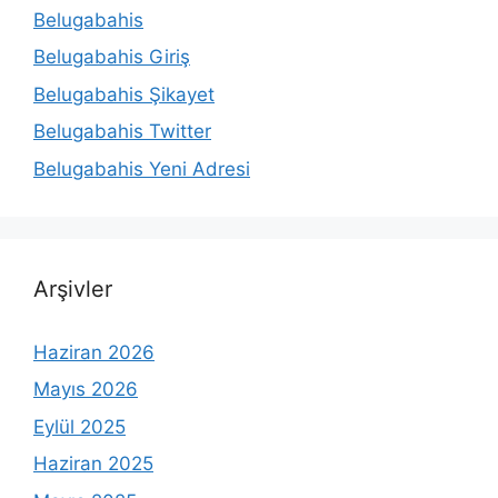
Belugabahis
Belugabahis Giriş
Belugabahis Şikayet
Belugabahis Twitter
Belugabahis Yeni Adresi
Arşivler
Haziran 2026
Mayıs 2026
Eylül 2025
Haziran 2025