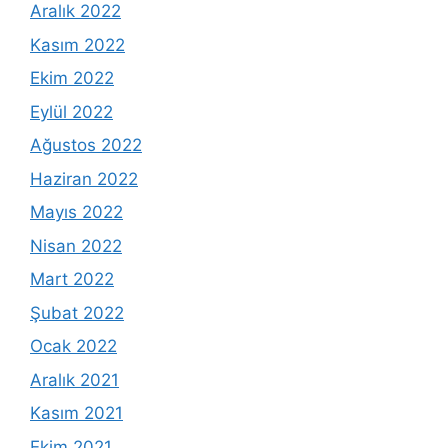
Aralık 2022
Kasım 2022
Ekim 2022
Eylül 2022
Ağustos 2022
Haziran 2022
Mayıs 2022
Nisan 2022
Mart 2022
Şubat 2022
Ocak 2022
Aralık 2021
Kasım 2021
Ekim 2021