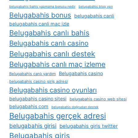
belugabahis bahis yapmama bonusu nedir
belugabahis blog vpn
Belugabahis bonus
belugabahis canli
belugabahis canli maç izle
Belugabahis canlı bahis
Belugabahis canlı casino
Belugabahis canlı destek
Belugabahis canlı maç izleme
Belugabahis casino
Belugabahis canlı yardım
belugabahis casino giriş adresi
Belugabahis casino oyunları
belugabahis casino sitesi
belugabahis casino web sitesi
belugabahis com
belugabahis doğrudan destek
Belugabahis gerçek adresi
belugabahis girisi
belugabahis giris twitter
Belugabahis giriş