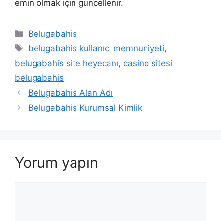
emin olmak için güncellenir.
Kategoriler
Belugabahis
Etiketler
belugabahis kullanıcı memnuniyeti
,
belugabahis site heyecanı
,
casino sitesi
belugabahis
Belugabahis Alan Adı
Belugabahis Kurumsal Kimlik
Yorum yapın
Yorum