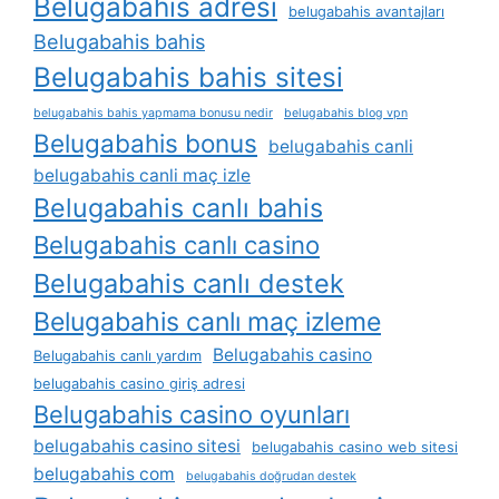
Belugabahis adresi
belugabahis avantajları
Belugabahis bahis
Belugabahis bahis sitesi
belugabahis bahis yapmama bonusu nedir
belugabahis blog vpn
Belugabahis bonus
belugabahis canli
belugabahis canli maç izle
Belugabahis canlı bahis
Belugabahis canlı casino
Belugabahis canlı destek
Belugabahis canlı maç izleme
Belugabahis casino
Belugabahis canlı yardım
belugabahis casino giriş adresi
Belugabahis casino oyunları
belugabahis casino sitesi
belugabahis casino web sitesi
belugabahis com
belugabahis doğrudan destek