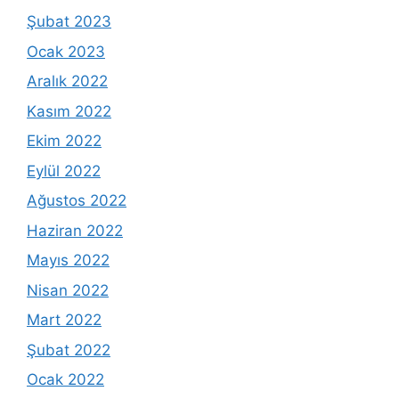
Şubat 2023
Ocak 2023
Aralık 2022
Kasım 2022
Ekim 2022
Eylül 2022
Ağustos 2022
Haziran 2022
Mayıs 2022
Nisan 2022
Mart 2022
Şubat 2022
Ocak 2022