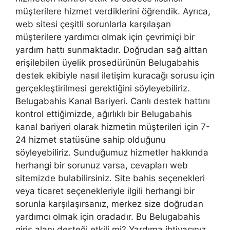
müşterilere hizmet verdiklerini öğrendik. Ayrıca,
web sitesi çeşitli sorunlarla karşılaşan
müşterilere yardımcı olmak için çevrimiçi bir
yardım hattı sunmaktadır. Doğrudan sağ alttan
erişilebilen üyelik prosedürünün Belugabahis
destek ekibiyle nasıl iletişim kuracağı sorusu için
gerçekleştirilmesi gerektiğini söyleyebiliriz.
Belugabahis Kanal Bariyeri. Canlı destek hattını
kontrol ettiğimizde, ağırlıklı bir Belugabahis
kanal bariyeri olarak hizmetin müşterileri için 7-
24 hizmet statüsüne sahip olduğunu
söyleyebiliriz. Sunduğumuz hizmetler hakkında
herhangi bir sorunuz varsa, cevapları web
sitemizde bulabilirsiniz. Site bahis seçenekleri
veya ticaret seçenekleriyle ilgili herhangi bir
sorunla karşılaşırsanız, merkez size doğrudan
yardımcı olmak için oradadır. Bu Belugabahis
giriş alanı desteği etkili mi? Yardıma ihtiyacınız