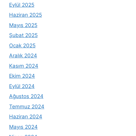
Eylül 2025
Haziran 2025
Mayıs 2025
Şubat 2025
Ocak 2025
Aralık 2024
Kasım 2024
Ekim 2024
Eylül 2024
Ağustos 2024
Temmuz 2024
Haziran 2024
Mayıs 2024