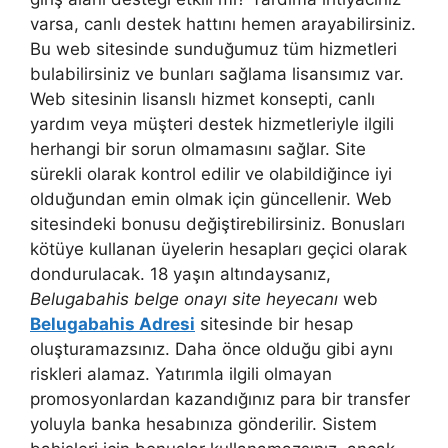
varsa, canlı destek hattını hemen arayabilirsiniz.
Bu web sitesinde sunduğumuz tüm hizmetleri
bulabilirsiniz ve bunları sağlama lisansımız var.
Web sitesinin lisanslı hizmet konsepti, canlı
yardım veya müşteri destek hizmetleriyle ilgili
herhangi bir sorun olmamasını sağlar. Site
sürekli olarak kontrol edilir ve olabildiğince iyi
olduğundan emin olmak için güncellenir. Web
sitesindeki bonusu değiştirebilirsiniz. Bonusları
kötüye kullanan üyelerin hesapları geçici olarak
dondurulacak. 18 yaşın altındaysanız,
Belugabahis belge onayı site heyecanı
web
Belugabahis Adresi
sitesinde bir hesap
oluşturamazsınız. Daha önce olduğu gibi aynı
riskleri alamaz. Yatırımla ilgili olmayan
promosyonlardan kazandığınız para bir transfer
yoluyla banka hesabınıza gönderilir. Sistem