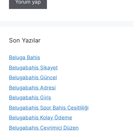
Son Yazılar
Beluga Bahis
Belugabahis Şikayet
Belugabahis Güncel
Belugabahis Adresi
Belugabahis Giriş
Belugabahis Spor Bahis Çeşitliliği
Belugabahis Kolay Ödeme
Belugabahis Çevrimiçi Düzen