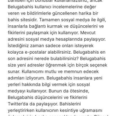
bahisleri için bonuslar kullanamazsınız, ancak
Belugabahis kullanıcı incelemelerine değer
veren ve bildirimlerle güncellenen harika bir
bahis sitesidir. Tamamen sosyal medya ile ilgili,
insanlarla bağlantı kurmak ve düşüncelerini ve
fikirlerini paylaşmak için kullanıyor. Mevcut
adresini sosyal medya hesaplarında paylaşıyor.
İstediğiniz zaman sadece onları isteyerek
kolayca e-postalar alabilirsiniz. Belugabahis en
son adresini nerede bulabilirsiniz? Belugabahis
size yeni adresler öğrenmek için birçok seçenek
sunar. Kullanıcımı mutlu ve memnun edecek
adımları izliyorum. Belugabahis insanlara yeni
yerleri hakkında bilgi vermek için sosyal
medyayı kullanıyor. Bunun da ötesinde,
Belugabahis düşüncelerini ve fikirlerini
Twitter’da da paylaşıyor. Bahislerini
yerleştirirken kullanıcının kesintiye uğramasını