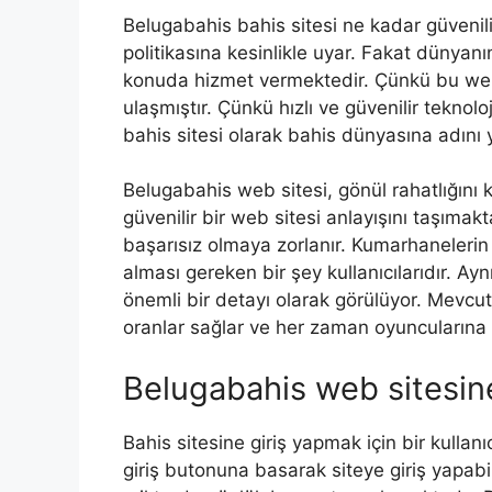
Belugabahis bahis sitesi ne kadar güvenilir 
politikasına kesinlikle uyar. Fakat dünyanın
konuda hizmet vermektedir. Çünkü bu web 
ulaşmıştır. Çünkü hızlı ve güvenilir teknoloj
bahis sitesi olarak bahis dünyasına adını y
Belugabahis web sitesi, gönül rahatlığını
güvenilir bir web sitesi anlayışını taşımak
başarısız olmaya zorlanır. Kumarhanelerin
alması gereken bir şey kullanıcılarıdır. Ay
önemli bir detayı olarak görülüyor. Mevcu
oranlar sağlar ve her zaman oyuncularına
Belugabahis web sitesine 
Bahis sitesine giriş yapmak için bir kullanıcı
giriş butonuna basarak siteye giriş yapabil