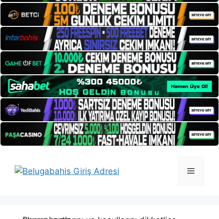
İçeriğe
atla
Menü