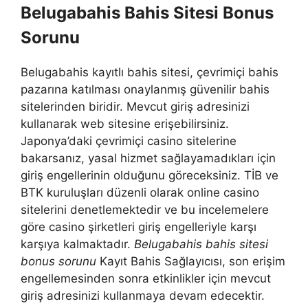
Belugabahis Bahis Sitesi Bonus
Sorunu
Belugabahis kayıtlı bahis sitesi, çevrimiçi bahis
pazarına katılması onaylanmış güvenilir bahis
sitelerinden biridir. Mevcut giriş adresinizi
kullanarak web sitesine erişebilirsiniz.
Japonya’daki çevrimiçi casino sitelerine
bakarsanız, yasal hizmet sağlayamadıkları için
giriş engellerinin olduğunu göreceksiniz. TİB ve
BTK kuruluşları düzenli olarak online casino
sitelerini denetlemektedir ve bu incelemelere
göre casino şirketleri giriş engelleriyle karşı
karşıya kalmaktadır.
Belugabahis bahis sitesi
bonus sorunu
Kayıt Bahis Sağlayıcısı, son erişim
engellemesinden sonra etkinlikler için mevcut
giriş adresinizi kullanmaya devam edecektir.