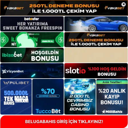
×
BELUGABAHIS GİRİŞ İÇİN TIKLAYINIZ!