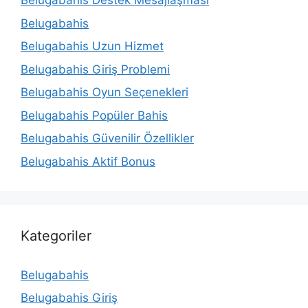
Belugabahis Destek Mesajlaşması
Belugabahis
Belugabahis Uzun Hizmet
Belugabahis Giriş Problemi
Belugabahis Oyun Seçenekleri
Belugabahis Popüler Bahis
Belugabahis Güvenilir Özellikler
Belugabahis Aktif Bonus
Kategoriler
Belugabahis
Belugabahis Giriş