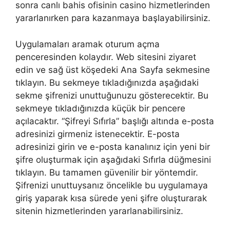
sonra canlı bahis ofisinin casino hizmetlerinden
yararlanırken para kazanmaya başlayabilirsiniz.
Uygulamaları aramak oturum açma
penceresinden kolaydır. Web sitesini ziyaret
edin ve sağ üst köşedeki Ana Sayfa sekmesine
tıklayın. Bu sekmeye tıkladığınızda aşağıdaki
sekme şifrenizi unuttuğunuzu gösterecektir. Bu
sekmeye tıkladığınızda küçük bir pencere
açılacaktır. “Şifreyi Sıfırla” başlığı altında e-posta
adresinizi girmeniz istenecektir. E-posta
adresinizi girin ve e-posta kanalınız için yeni bir
şifre oluşturmak için aşağıdaki Sıfırla düğmesini
tıklayın. Bu tamamen güvenilir bir yöntemdir.
Şifrenizi unuttuysanız öncelikle bu uygulamaya
giriş yaparak kısa sürede yeni şifre oluşturarak
sitenin hizmetlerinden yararlanabilirsiniz.