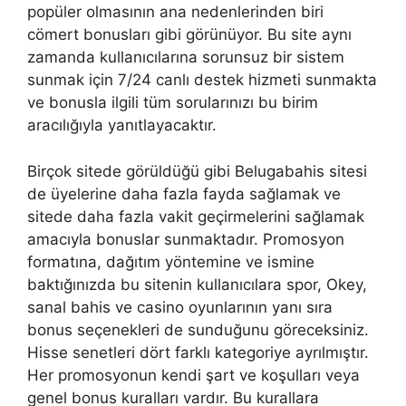
popüler olmasının ana nedenlerinden biri
cömert bonusları gibi görünüyor. Bu site aynı
zamanda kullanıcılarına sorunsuz bir sistem
sunmak için 7/24 canlı destek hizmeti sunmakta
ve bonusla ilgili tüm sorularınızı bu birim
aracılığıyla yanıtlayacaktır.
Birçok sitede görüldüğü gibi Belugabahis sitesi
de üyelerine daha fazla fayda sağlamak ve
sitede daha fazla vakit geçirmelerini sağlamak
amacıyla bonuslar sunmaktadır. Promosyon
formatına, dağıtım yöntemine ve ismine
baktığınızda bu sitenin kullanıcılara spor, Okey,
sanal bahis ve casino oyunlarının yanı sıra
bonus seçenekleri de sunduğunu göreceksiniz.
Hisse senetleri dört farklı kategoriye ayrılmıştır.
Her promosyonun kendi şart ve koşulları veya
genel bonus kuralları vardır. Bu kurallara