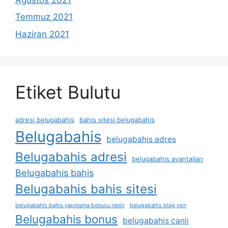
Temmuz 2021
Haziran 2021
Etiket Bulutu
adresi belugabahis
bahis sitesi belugabahis
Belugabahis
belugabahis adres
Belugabahis adresi
belugabahis avantajları
Belugabahis bahis
Belugabahis bahis sitesi
belugabahis bahis yapmama bonusu nedir
belugabahis blog vpn
Belugabahis bonus
belugabahis canli