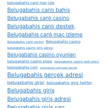
belugabahis canli maç izle
Belugabahis canlı bahis
Belugabahis canlı casino
Belugabahis canlı destek
Belugabahis canlı maç izleme
Belugabahis casino
Belugabahis canlı yardım
belugabahis casino giriş adresi
Belugabahis casino oyunları
belugabahis casino sitesi
belugabahis casino web sitesi
belugabahis com
belugabahis doğrudan destek
Belugabahis gerçek adresi
belugabahis girisi
belugabahis giris twitter
Belugabahis giriş
Belugabahis giriş adresi
Belugabahis giriş yap