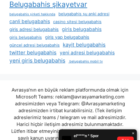
Belugabahis şikayetvar
belugabahis şu anki adresi
belugabahis şirketi hakkında
canli belugabahis
casino sitesi belugabahis
giris belugabahis
giris adresi belugabahis
giris yap belugabahis
giris belugabahis
kayit belugabahis
güncel adresi belugabahis
twitter belugabahis
yeni adresi belugabahis
yeni giris belugabahis
belugabahis mobil tv
Avrasya'nın en büyük reklam platformunda olmak için
Microsoft Teams:
reklam@avrasyamarketing.com
adresimizden veya Telegram: @Avrasyamarketing
adresimizden irtibat kurabilirsiniz. (Tek iletişim
adreslerimiz teams / telegram ve mail adresimizdir.
Harici hiçbir iletişim adresimiz bulunmamaktadır.
Lütfen itibar etmeyiniz.) Türkiye yasalarına göre 7258
sayılı kanun uyarınca yasa dışı bahis oynamanın