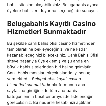
bahis sitesine ulaşabilirsiniz. Belugabahis ayrıca
üyelere bahisleri duyurma seçeneği de sunuyor.
Belugabahis Kayıtlı Casino
Hizmetleri Sunmaktadır
Bu şekilde canlı bahis ofisi casino hizmetinden
tam olarak ne bekleyeceğinizi ve ne kadar
kazanabileceğinizi bileceksiniz. Canlı Bahis Ofisi
siteye başarıyla üye eklemiş ve şu anda en
büyük bahis sitelerinden biri haline gelmiştir.
Canlı bahis masaları birçok alanda iyi sonuç
vermektedir.
Belugabahis kayıtlı casino
hizmetleri sunmaktadır
platformunun ana
sayfasına girdiğinizde tüm ana bahis
kategorilerinin basit bir arayüzde listelendiğini
göreceksiniz. Bu nedenle hesabınızı açtıktan