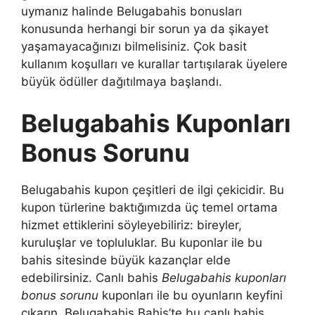
uymanız halinde Belugabahis bonusları
konusunda herhangi bir sorun ya da şikayet
yaşamayacağınızı bilmelisiniz. Çok basit
kullanım koşulları ve kurallar tartışılarak üyelere
büyük ödüller dağıtılmaya başlandı.
Belugabahis Kuponları
Bonus Sorunu
Belugabahis kupon çeşitleri de ilgi çekicidir. Bu
kupon türlerine baktığımızda üç temel ortama
hizmet ettiklerini söyleyebiliriz: bireyler,
kuruluşlar ve topluluklar. Bu kuponlar ile bu
bahis sitesinde büyük kazançlar elde
edebilirsiniz. Canlı bahis
Belugabahis kuponları
bonus sorunu
kuponları ile bu oyunların keyfini
çıkarın. Belugabahis Bahis’te bu canlı bahis