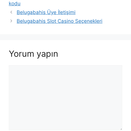
kodu
Belugabahis Üye İletişimi
Belugabahis Slot Casino Seçenekleri
Yorum yapın
Yorum