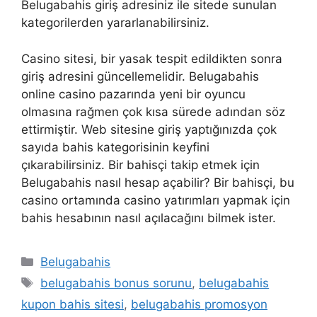
Belugabahis giriş adresiniz ile sitede sunulan
kategorilerden yararlanabilirsiniz.
Casino sitesi, bir yasak tespit edildikten sonra
giriş adresini güncellemelidir. Belugabahis
online casino pazarında yeni bir oyuncu
olmasına rağmen çok kısa sürede adından söz
ettirmiştir. Web sitesine giriş yaptığınızda çok
sayıda bahis kategorisinin keyfini
çıkarabilirsiniz. Bir bahisçi takip etmek için
Belugabahis nasıl hesap açabilir? Bir bahisçi, bu
casino ortamında casino yatırımları yapmak için
bahis hesabının nasıl açılacağını bilmek ister.
Kategoriler
Belugabahis
Etiketler
belugabahis bonus sorunu
,
belugabahis
kupon bahis sitesi
,
belugabahis promosyon