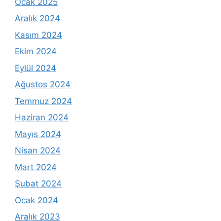
Ocak 2025
Aralık 2024
Kasım 2024
Ekim 2024
Eylül 2024
Ağustos 2024
Temmuz 2024
Haziran 2024
Mayıs 2024
Nisan 2024
Mart 2024
Şubat 2024
Ocak 2024
Aralık 2023