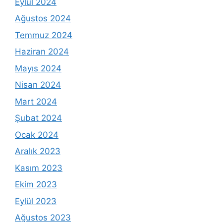
Eylül 2024
Ağustos 2024
Temmuz 2024
Haziran 2024
Mayıs 2024
Nisan 2024
Mart 2024
Şubat 2024
Ocak 2024
Aralık 2023
Kasım 2023
Ekim 2023
Eylül 2023
Ağustos 2023