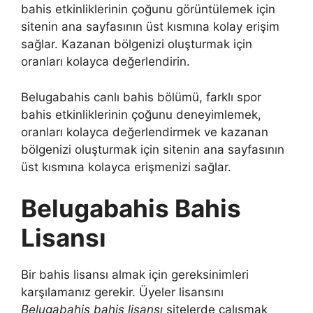
bahis etkinliklerinin çoğunu görüntülemek için
sitenin ana sayfasının üst kısmına kolay erişim
sağlar. Kazanan bölgenizi oluşturmak için
oranları kolayca değerlendirin.
Belugabahis canlı bahis bölümü, farklı spor
bahis etkinliklerinin çoğunu deneyimlemek,
oranları kolayca değerlendirmek ve kazanan
bölgenizi oluşturmak için sitenin ana sayfasının
üst kısmına kolayca erişmenizi sağlar.
Belugabahis Bahis
Lisansı
Bir bahis lisansı almak için gereksinimleri
karşılamanız gerekir. Üyeler lisansını
Belugabahis bahis lisansı
sitelerde çalışmak