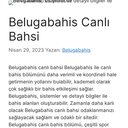
Belugabahis Canlı
Bahsi
Nisan 29, 2023
Yazarı:
Belugabahis
Belugabahis canlı bahsi Belugabahis ile canlı
bahis bölümünü daha verimli ve koordineli hale
getirmenin yollarını bulabilir, kademeli olarak
çok sağlıklı bir bahis etkileşimi sağlar.
Belugabahis, sistemler ve detaylı bilgiler ile
bahis alanları oluşturabilir. Zamanla daha karlı
olacak Belugabahis canlı bahsi odaklanmanızı
sağlayacak sağlam ve odaklı bir sitedir.
Belugabahis canlı bahis bölümü, çeşitli spor