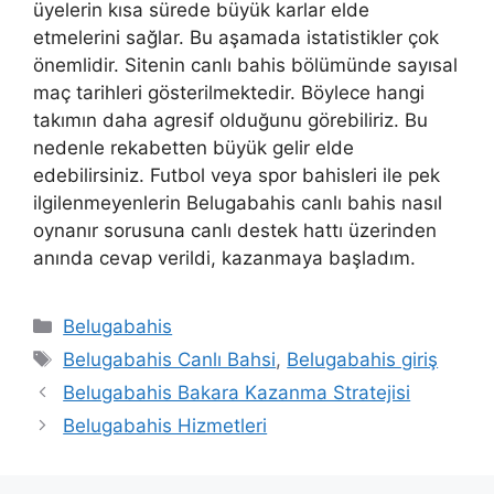
üyelerin kısa sürede büyük karlar elde
etmelerini sağlar. Bu aşamada istatistikler çok
önemlidir. Sitenin canlı bahis bölümünde sayısal
maç tarihleri ​​gösterilmektedir. Böylece hangi
takımın daha agresif olduğunu görebiliriz. Bu
nedenle rekabetten büyük gelir elde
edebilirsiniz. Futbol veya spor bahisleri ile pek
ilgilenmeyenlerin Belugabahis canlı bahis nasıl
oynanır sorusuna canlı destek hattı üzerinden
anında cevap verildi, kazanmaya başladım.
Kategoriler
Belugabahis
Etiketler
Belugabahis Canlı Bahsi
,
Belugabahis giriş
Belugabahis Bakara Kazanma Stratejisi
Belugabahis Hizmetleri