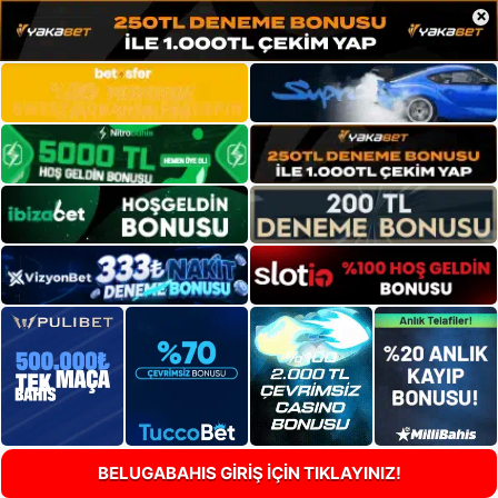
×
BELUGABAHIS GİRİŞ İÇİN TIKLAYINIZ!