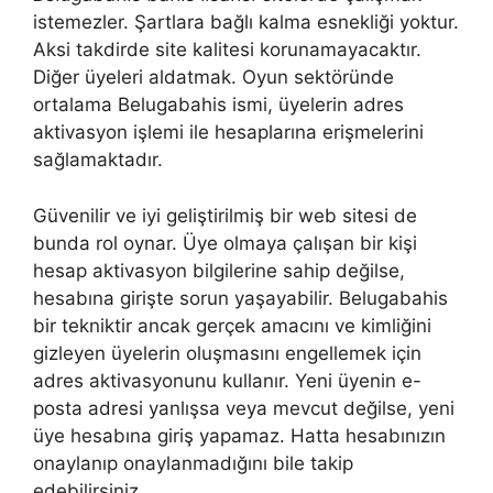
istemezler. Şartlara bağlı kalma esnekliği yoktur.
Aksi takdirde site kalitesi korunamayacaktır.
Diğer üyeleri aldatmak. Oyun sektöründe
ortalama Belugabahis ismi, üyelerin adres
aktivasyon işlemi ile hesaplarına erişmelerini
sağlamaktadır.
Güvenilir ve iyi geliştirilmiş bir web sitesi de
bunda rol oynar. Üye olmaya çalışan bir kişi
hesap aktivasyon bilgilerine sahip değilse,
hesabına girişte sorun yaşayabilir. Belugabahis
bir tekniktir ancak gerçek amacını ve kimliğini
gizleyen üyelerin oluşmasını engellemek için
adres aktivasyonunu kullanır. Yeni üyenin e-
posta adresi yanlışsa veya mevcut değilse, yeni
üye hesabına giriş yapamaz. Hatta hesabınızın
onaylanıp onaylanmadığını bile takip
edebilirsiniz.