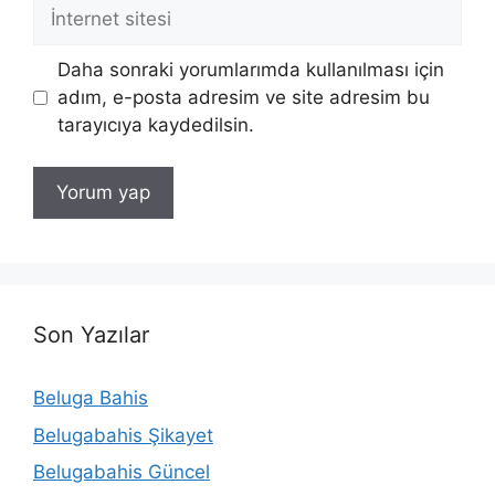
İnternet
sitesi
Daha sonraki yorumlarımda kullanılması için
adım, e-posta adresim ve site adresim bu
tarayıcıya kaydedilsin.
Son Yazılar
Beluga Bahis
Belugabahis Şikayet
Belugabahis Güncel