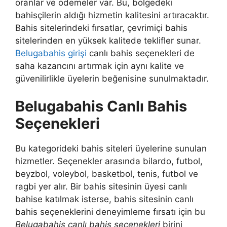
oranlar ve ödemeler var. Bu, bölgedeki
bahisçilerin aldığı hizmetin kalitesini artıracaktır.
Bahis sitelerindeki fırsatlar, çevrimiçi bahis
sitelerinden en yüksek kalitede teklifler sunar.
Belugabahis girişi
canlı bahis seçenekleri de
saha kazancını artırmak için aynı kalite ve
güvenilirlikle üyelerin beğenisine sunulmaktadır.
Belugabahis Canlı Bahis
Seçenekleri
Bu kategorideki bahis siteleri üyelerine sunulan
hizmetler. Seçenekler arasında bilardo, futbol, ​​
beyzbol, voleybol, basketbol, ​​tenis, futbol ve
ragbi yer alır. Bir bahis sitesinin üyesi canlı
bahise katılmak isterse, bahis sitesinin canlı
bahis seçeneklerini deneyimleme fırsatı için bu
Belugabahis canlı bahis seçenekleri
birini