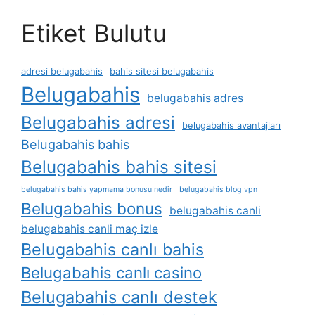
Etiket Bulutu
adresi belugabahis
bahis sitesi belugabahis
Belugabahis
belugabahis adres
Belugabahis adresi
belugabahis avantajları
Belugabahis bahis
Belugabahis bahis sitesi
belugabahis bahis yapmama bonusu nedir
belugabahis blog vpn
Belugabahis bonus
belugabahis canli
belugabahis canli maç izle
Belugabahis canlı bahis
Belugabahis canlı casino
Belugabahis canlı destek