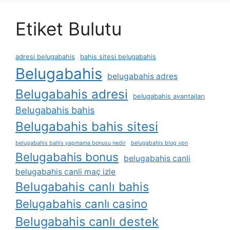
Etiket Bulutu
adresi belugabahis
bahis sitesi belugabahis
Belugabahis
belugabahis adres
Belugabahis adresi
belugabahis avantajları
Belugabahis bahis
Belugabahis bahis sitesi
belugabahis bahis yapmama bonusu nedir
belugabahis blog vpn
Belugabahis bonus
belugabahis canli
belugabahis canli maç izle
Belugabahis canlı bahis
Belugabahis canlı casino
Belugabahis canlı destek