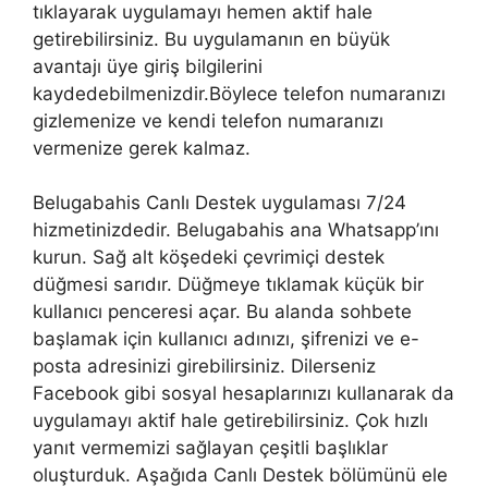
tıklayarak uygulamayı hemen aktif hale
getirebilirsiniz. Bu uygulamanın en büyük
avantajı üye giriş bilgilerini
kaydedebilmenizdir.Böylece telefon numaranızı
gizlemenize ve kendi telefon numaranızı
vermenize gerek kalmaz.
Belugabahis Canlı Destek uygulaması 7/24
hizmetinizdedir. Belugabahis ana Whatsapp’ını
kurun. Sağ alt köşedeki çevrimiçi destek
düğmesi sarıdır. Düğmeye tıklamak küçük bir
kullanıcı penceresi açar. Bu alanda sohbete
başlamak için kullanıcı adınızı, şifrenizi ve e-
posta adresinizi girebilirsiniz. Dilerseniz
Facebook gibi sosyal hesaplarınızı kullanarak da
uygulamayı aktif hale getirebilirsiniz. Çok hızlı
yanıt vermemizi sağlayan çeşitli başlıklar
oluşturduk. Aşağıda Canlı Destek bölümünü ele