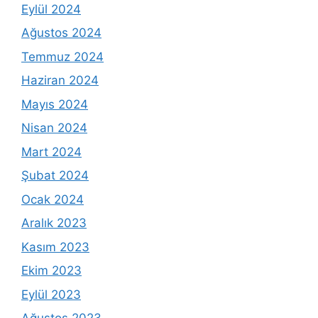
Eylül 2024
Ağustos 2024
Temmuz 2024
Haziran 2024
Mayıs 2024
Nisan 2024
Mart 2024
Şubat 2024
Ocak 2024
Aralık 2023
Kasım 2023
Ekim 2023
Eylül 2023