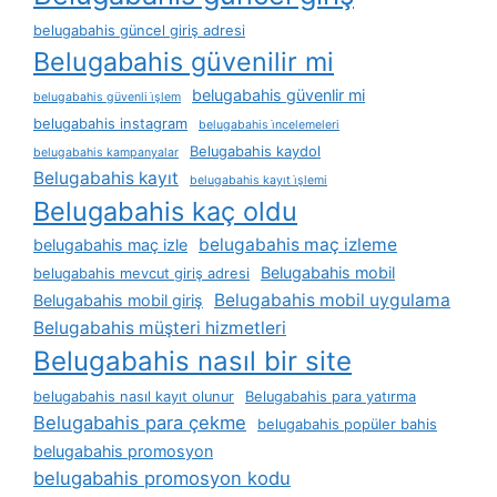
belugabahis güncel giriş adresi
Belugabahis güvenilir mi
belugabahis güvenlir mi
belugabahis güvenli i̇şlem
belugabahis instagram
belugabahis i̇ncelemeleri
Belugabahis kaydol
belugabahis kampanyalar
Belugabahis kayıt
belugabahis kayıt i̇şlemi
Belugabahis kaç oldu
belugabahis maç izleme
belugabahis maç izle
Belugabahis mobil
belugabahis mevcut giriş adresi
Belugabahis mobil uygulama
Belugabahis mobil giriş
Belugabahis müşteri hizmetleri
Belugabahis nasıl bir site
belugabahis nasıl kayıt olunur
Belugabahis para yatırma
Belugabahis para çekme
belugabahis popüler bahis
belugabahis promosyon
belugabahis promosyon kodu