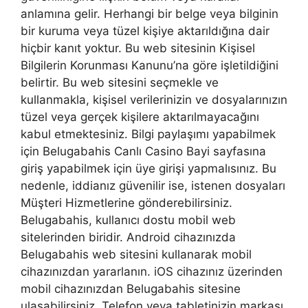
anlamına gelir. Herhangi bir belge veya bilginin
bir kuruma veya tüzel kişiye aktarıldığına dair
hiçbir kanıt yoktur. Bu web sitesinin Kişisel
Bilgilerin Korunması Kanunu’na göre işletildiğini
belirtir. Bu web sitesini seçmekle ve
kullanmakla, kişisel verilerinizin ve dosyalarınızın
tüzel veya gerçek kişilere aktarılmayacağını
kabul etmektesiniz. Bilgi paylaşımı yapabilmek
için Belugabahis Canlı Casino Bayi sayfasına
giriş yapabilmek için üye girişi yapmalısınız. Bu
nedenle, iddianız güvenilir ise, istenen dosyaları
Müşteri Hizmetlerine gönderebilirsiniz.
Belugabahis, kullanıcı dostu mobil web
sitelerinden biridir. Android cihazınızda
Belugabahis web sitesini kullanarak mobil
cihazınızdan yararlanın. iOS cihazınız üzerinden
mobil cihazınızdan Belugabahis sitesine
ulaşabilirsiniz. Telefon veya tabletinizin markası,