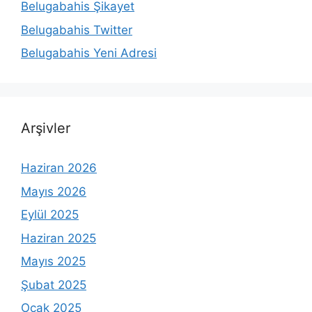
Belugabahis Şikayet
Belugabahis Twitter
Belugabahis Yeni Adresi
Arşivler
Haziran 2026
Mayıs 2026
Eylül 2025
Haziran 2025
Mayıs 2025
Şubat 2025
Ocak 2025