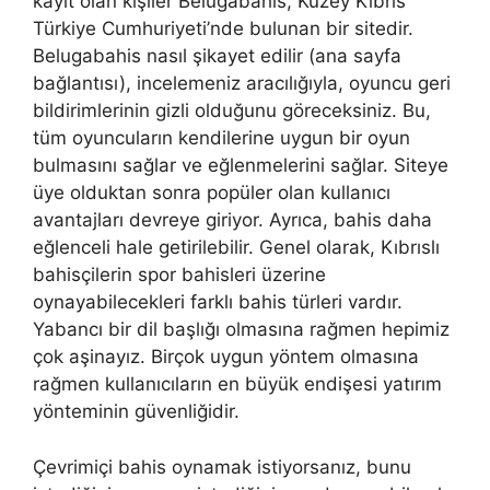
kayıt olan kişiler Belugabahis, Kuzey Kıbrıs
Türkiye Cumhuriyeti’nde bulunan bir sitedir.
Belugabahis nasıl şikayet edilir (ana sayfa
bağlantısı), incelemeniz aracılığıyla, oyuncu geri
bildirimlerinin gizli olduğunu göreceksiniz. Bu,
tüm oyuncuların kendilerine uygun bir oyun
bulmasını sağlar ve eğlenmelerini sağlar. Siteye
üye olduktan sonra popüler olan kullanıcı
avantajları devreye giriyor. Ayrıca, bahis daha
eğlenceli hale getirilebilir. Genel olarak, Kıbrıslı
bahisçilerin spor bahisleri üzerine
oynayabilecekleri farklı bahis türleri vardır.
Yabancı bir dil başlığı olmasına rağmen hepimiz
çok aşinayız. Birçok uygun yöntem olmasına
rağmen kullanıcıların en büyük endişesi yatırım
yönteminin güvenliğidir.
Çevrimiçi bahis oynamak istiyorsanız, bunu