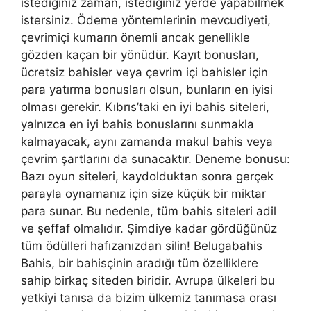
istediğiniz zaman, istediğiniz yerde yapabilmek
istersiniz. Ödeme yöntemlerinin mevcudiyeti,
çevrimiçi kumarın önemli ancak genellikle
gözden kaçan bir yönüdür. Kayıt bonusları,
ücretsiz bahisler veya çevrim içi bahisler için
para yatırma bonusları olsun, bunların en iyisi
olması gerekir. Kıbrıs’taki en iyi bahis siteleri,
yalnızca en iyi bahis bonuslarını sunmakla
kalmayacak, aynı zamanda makul bahis veya
çevrim şartlarını da sunacaktır. Deneme bonusu:
Bazı oyun siteleri, kaydolduktan sonra gerçek
parayla oynamanız için size küçük bir miktar
para sunar. Bu nedenle, tüm bahis siteleri adil
ve şeffaf olmalıdır. Şimdiye kadar gördüğünüz
tüm ödülleri hafızanızdan silin! Belugabahis
Bahis, bir bahisçinin aradığı tüm özelliklere
sahip birkaç siteden biridir. Avrupa ülkeleri bu
yetkiyi tanısa da bizim ülkemiz tanımasa orası