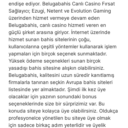
endişe ediyor. Belugabahis Canlı Casino Fırsat
Sağlayıcı; Ezugi, Netent ve Evolution Gaming
üzerinden hizmet vermeye devam eden
Belugabahis, canlı casino hizmeti veren en
güçlü şirket arasına giriyor. İnternet üzerinde
hizmet sunan bahis sitelerinin çoğu,
kullanıcılarına çeşitli yöntemler kullanarak işlem
yapmaları için birçok seçenek sunmaktadır.
Yüksek ödeme seçenekleri sunan birçok
yasadışı bahis sitesine alışkın olabilirsiniz.
Belugabahis, kalitesini uzun süredir kanıtlamış
firmalarla tanınan seçkin Avrupa bahis siteleri
listesinde yer almaktadır. Şimdi ilk kez üye
olacaklar için yazının sonundaki bonus
seçeneklerinde size bir sürprizimiz var. Bu
konuda siteye kolayca üye olabilirsiniz. Oldukça
profesyonelce yönetilen bu siteye üye olmak
için sadece birkaç adım yeterlidir ve üyelik