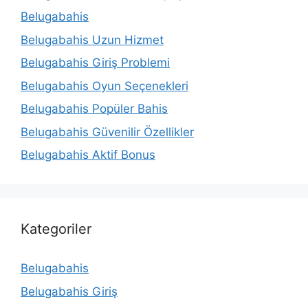
Belugabahis
Belugabahis Uzun Hizmet
Belugabahis Giriş Problemi
Belugabahis Oyun Seçenekleri
Belugabahis Popüler Bahis
Belugabahis Güvenilir Özellikler
Belugabahis Aktif Bonus
Kategoriler
Belugabahis
Belugabahis Giriş