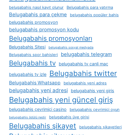
belugabahis nasıl kayıt olunur
Belugabahis para yatırma
Belugabahis para çekme
belugabahis popüler bahis
belugabahis promosyon
belugabahis promosyon kodu
Belugabahis promosyonları
Belugabahis Sitesi
belugabahis sosyal medyada
belugabahis telegram
Belugabahis spor bahisleri
Belugabahis tv
belugabahis tv canli maç
Belugabahis twitter
belugabahis tv izle
Belugabahis Whatsapp
belugabahis yeni adres
belugabahis yeni adresi
belugabahis yeni giris
Belugabahis yeni güncel giriş
belugabahis çevrimiçi casino
belugabahis çevrimiçi oyun
belugabahis üye girişi
belugabahis ödülü nedir
Belugabahis şikayet
belugabahis şikayetleri