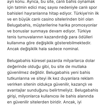
ayrı konu. Ayrıca, bu site, canlı bahis oynamak
için tatmin edici maç sayısı nedeniyle canlı spor
bahisleri hayranlarına hitap ediyor. Türkiye’nin ilk
ve en büyük canlı casino sitelerinden biri olan
Belugabahis, müşterilerine harika promosyonlar
ve bonuslar sunmaya devam ediyor. Türkiye
tenis turnuvalarının kazandırdığı para ödülleri
kullanıma göre değişiklik gösterebilmektedir.
Ancak değişiklik hala sadece nominal.
Belugabahis küresel pazarda milyarlarca dolar
değerinde olduğu gibi, bu site de mutlaka
güvenilmez değildir. Belugabahis yeni bahis
tutkunlarına ve siteyi ilk kez duyanlara reklam
verirken sitenin oldukça güvenilir, kazançlı ve
avantajlar sunduğunu belirtmeliyiz. Belugabahis
girişi, milyonlarca kullanıcısı ile bahis alanında
en güvenilir sitelerden biridir. Ancak, iyi