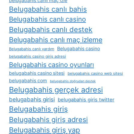
belugabahis canli maç izle
Belugabahis canlı bahis
Belugabahis canlı casino
Belugabahis canlı destek
Belugabahis canlı maç izleme
Belugabahis casino
Belugabahis canlı yardım
belugabahis casino giriş adresi
Belugabahis casino oyunları
belugabahis casino sitesi
belugabahis casino web sitesi
belugabahis com
belugabahis doğrudan destek
Belugabahis gerçek adresi
belugabahis girisi
belugabahis giris twitter
Belugabahis giriş
Belugabahis giriş adresi
Belugabahis giriş yap