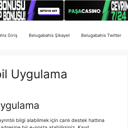
his Giriş
Belugabahis Şikayet
Belugabahis Twitter
il Uygulama
Uygulama
tılı bilgi alabilmek için canlı destek hattına
adresine bir e-posta atabilirsiniz. Kayıt