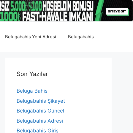
Belugabahis Yeni Adresi
Belugabahis
Son Yazılar
Beluga Bahis
Belugabahis Şikayet
Belugabahis Güncel
Belugabahis Adresi
Belugabahis Giriş