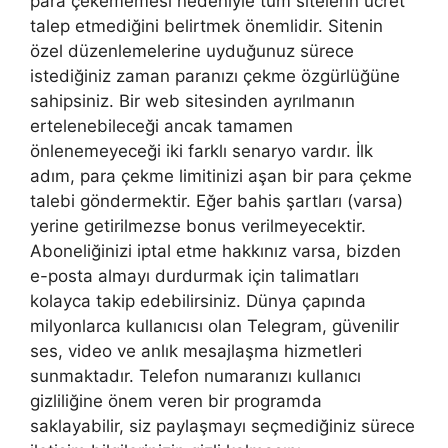
para çekememesi nedeniyle tüm sitelerin ücret
talep etmediğini belirtmek önemlidir. Sitenin
özel düzenlemelerine uyduğunuz sürece
istediğiniz zaman paranızı çekme özgürlüğüne
sahipsiniz. Bir web sitesinden ayrılmanın
ertelenebileceği ancak tamamen
önlenemeyeceği iki farklı senaryo vardır. İlk
adım, para çekme limitinizi aşan bir para çekme
talebi göndermektir. Eğer bahis şartları (varsa)
yerine getirilmezse bonus verilmeyecektir.
Aboneliğinizi iptal etme hakkınız varsa, bizden
e-posta almayı durdurmak için talimatları
kolayca takip edebilirsiniz. Dünya çapında
milyonlarca kullanıcısı olan Telegram, güvenilir
ses, video ve anlık mesajlaşma hizmetleri
sunmaktadır. Telefon numaranızı kullanıcı
gizliliğine önem veren bir programda
saklayabilir, siz paylaşmayı seçmediğiniz sürece