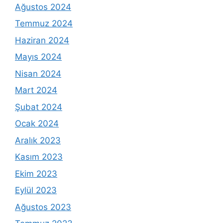
Ağustos 2024
Temmuz 2024
Haziran 2024
Mayıs 2024
Nisan 2024
Mart 2024
Şubat 2024
Ocak 2024
Aralık 2023
Kasım 2023
Ekim 2023
Eylül 2023
Ağustos 2023