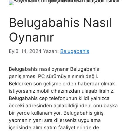
Belugabahis Nasıl
Oynanır
Eylül 14, 2024
Yazarı:
Belugabahis
Belugabahis nasıl oynanır Belugabahis
genişlemesi PC sürümüyle sınırlı değil.
Beklerken son gelişmelerden haberdar olmak
istiyorsanız mobil cihazınızdan ulaşabilirsiniz.
Belugabahis cep telefonunun kilidi yalnızca
önceki adresinden açılabildiğinden, onu başka
bir yerde kullanamıyor. Belugabahis giriş
yapmanın yanı sıra dilerseniz uygulama
içerisinde alım satım faaliyetlerinde de