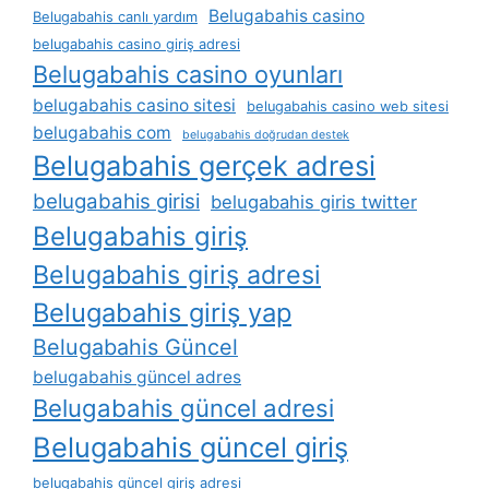
Belugabahis casino
Belugabahis canlı yardım
belugabahis casino giriş adresi
Belugabahis casino oyunları
belugabahis casino sitesi
belugabahis casino web sitesi
belugabahis com
belugabahis doğrudan destek
Belugabahis gerçek adresi
belugabahis girisi
belugabahis giris twitter
Belugabahis giriş
Belugabahis giriş adresi
Belugabahis giriş yap
Belugabahis Güncel
belugabahis güncel adres
Belugabahis güncel adresi
Belugabahis güncel giriş
belugabahis güncel giriş adresi