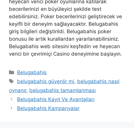
heyecan verici poker oyunlarına katılarak
becerilerinizi en büyüleyici şekilde test
edebilirsiniz. Poker becerilerinizi geliştirecek ve
keyifli bir deneyim sağlayacaktır. Belugabahis
giriş bilgileri değiştirildi. Belugabahis poker
bonusu ile artık kurallardan yararlanabilirsiniz.
Belugabahis web sitesini keşfedin ve heyecan
verici bir çevrimiçi Casino deneyimine başlayın.
Kategoriler
Belugabahis
Etiketler
belugabahis güvenlir mi
,
belugabahis nasıl
oynanır
,
belugabahis tamamlanması
Belugabahis Kayıt Ve Avantajları
Belugabahis Kampanyalar