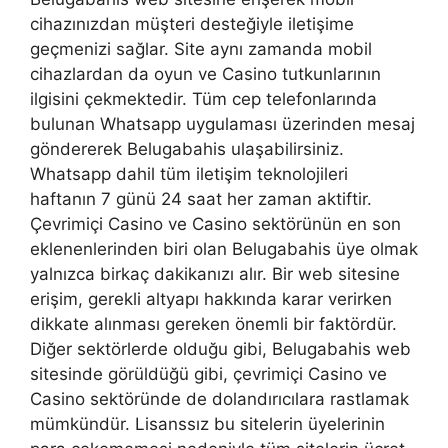
cihazınızdan müşteri desteğiyle iletişime
geçmenizi sağlar. Site aynı zamanda mobil
cihazlardan da oyun ve Casino tutkunlarının
ilgisini çekmektedir. Tüm cep telefonlarında
bulunan Whatsapp uygulaması üzerinden mesaj
göndererek Belugabahis ulaşabilirsiniz.
Whatsapp dahil tüm iletişim teknolojileri
haftanın 7 günü 24 saat her zaman aktiftir.
Çevrimiçi Casino ve Casino sektörünün en son
eklenenlerinden biri olan Belugabahis üye olmak
yalnızca birkaç dakikanızı alır. Bir web sitesine
erişim, gerekli altyapı hakkında karar verirken
dikkate alınması gereken önemli bir faktördür.
Diğer sektörlerde olduğu gibi, Belugabahis web
sitesinde görüldüğü gibi, çevrimiçi Casino ve
Casino sektöründe de dolandırıcılara rastlamak
mümkündür. Lisanssız bu sitelerin üyelerinin