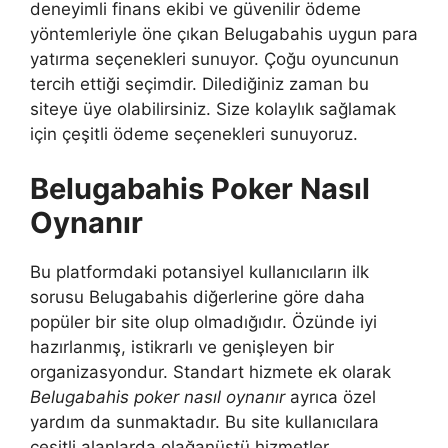
deneyimli finans ekibi ve güvenilir ödeme
yöntemleriyle öne çıkan Belugabahis uygun para
yatırma seçenekleri sunuyor. Çoğu oyuncunun
tercih ettiği seçimdir. Dilediğiniz zaman bu
siteye üye olabilirsiniz. Size kolaylık sağlamak
için çeşitli ödeme seçenekleri sunuyoruz.
Belugabahis Poker Nasıl
Oynanır
Bu platformdaki potansiyel kullanıcıların ilk
sorusu Belugabahis diğerlerine göre daha
popüler bir site olup olmadığıdır. Özünde iyi
hazırlanmış, istikrarlı ve genişleyen bir
organizasyondur. Standart hizmete ek olarak
Belugabahis poker nasıl oynanır
ayrıca özel
yardım da sunmaktadır. Bu site kullanıcılara
çeşitli alanlarda olağanüstü hizmetler