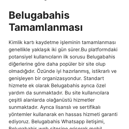
Belugabahis
Tamamlanması
Kimlik kartı kaydetme işleminin tamamlanması
genellikle yaklaşık iki gün sürer.Bu platformdaki
potansiyel kullanıcıların ilk sorusu Belugabahis
diğerlerine göre daha popüler bir site olup
olmadığıdır. Özünde iyi hazırlanmış, istikrarlı ve
genişleyen bir organizasyondur. Standart
hizmete ek olarak Belugabahis ayrıca özel
yardım da sunmaktadır. Bu site kullanıcılara
çeşitli alanlarda olağanüstü hizmetler
sunmaktadır. Ayrıca lisanslı ve sertifikalı
yöntemler kullanarak en hassas hizmeti garanti
ediyoruz. Belugabahis Whatsapp iletişimi,
Belugabahis web sitesine erişerek mobil