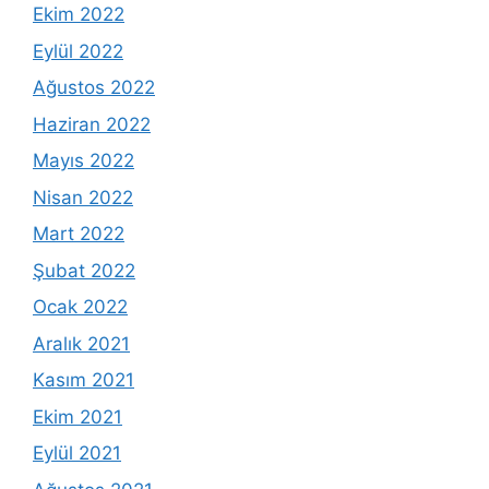
Ekim 2022
Eylül 2022
Ağustos 2022
Haziran 2022
Mayıs 2022
Nisan 2022
Mart 2022
Şubat 2022
Ocak 2022
Aralık 2021
Kasım 2021
Ekim 2021
Eylül 2021