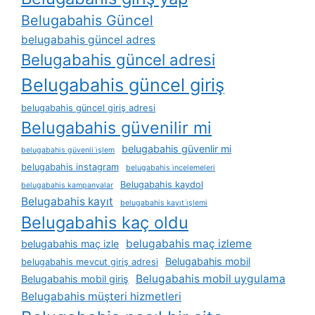
Belugabahis Güncel
belugabahis güncel adres
Belugabahis güncel adresi
Belugabahis güncel giriş
belugabahis güncel giriş adresi
Belugabahis güvenilir mi
belugabahis güvenlir mi
belugabahis güvenli i̇şlem
belugabahis instagram
belugabahis i̇ncelemeleri
Belugabahis kaydol
belugabahis kampanyalar
Belugabahis kayıt
belugabahis kayıt i̇şlemi
Belugabahis kaç oldu
belugabahis maç izleme
belugabahis maç izle
Belugabahis mobil
belugabahis mevcut giriş adresi
Belugabahis mobil uygulama
Belugabahis mobil giriş
Belugabahis müşteri hizmetleri