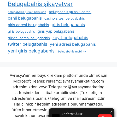
Belugabahis şikayetvar
belugabahis şu anki adresi
belugabahis şirketi hakkında
canli belugabahis
casino sitesi belugabahis
giris belugabahis
giris adresi belugabahis
giris yap belugabahis
giris belugabahis
kayit belugabahis
güncel adresi belugabahis
twitter belugabahis
yeni adresi belugabahis
yeni giris belugabahis
belugabahis mobil tv
Avrasya'nın en büyük reklam platformunda olmak için
Microsoft Teams:
reklam@avrasyamarketing.com
adresimizden veya Telegram: @Avrasyamarketing
adresimizden irtibat kurabilirsiniz. (Tek iletişim
adreslerimiz teams / telegram ve mail adresimizdir.
Harici hiçbir iletişim adresimiz bulunmamaktadır.
Lütfen itibar etmeyiniz.) Türkiye yasalarına göre 7258
sayılı kanun uyarınca yasa dışı bahis oynamanın