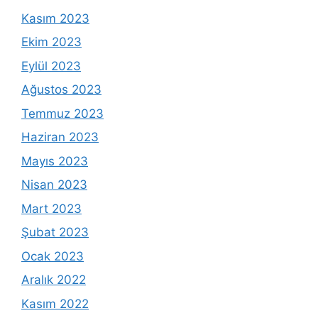
Kasım 2023
Ekim 2023
Eylül 2023
Ağustos 2023
Temmuz 2023
Haziran 2023
Mayıs 2023
Nisan 2023
Mart 2023
Şubat 2023
Ocak 2023
Aralık 2022
Kasım 2022