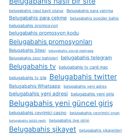
Belugabahis nasıl bir site
belugabahis nasıl kayıt olunur
Belugabahis para yatırma
Belugabahis para çekme
belugabahis popüler bahis
belugabahis promosyon
belugabahis promosyon kodu
Belugabahis promosyonları
Belugabahis Sitesi
belugabahis sosyal medyada
belugabahis telegram
Belugabahis spor bahisleri
Belugabahis tv
belugabahis tv canli maç
Belugabahis twitter
belugabahis tv izle
Belugabahis Whatsapp
belugabahis yeni adres
belugabahis yeni adresi
belugabahis yeni giris
Belugabahis yeni güncel giriş
belugabahis çevrimiçi casino
belugabahis çevrimiçi oyun
belugabahis üye girişi
belugabahis ödülü nedir
Belugabahis şikayet
belugabahis şikayetleri