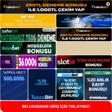
×
BELUGABAHIS GİRİŞ İÇİN TIKLAYINIZ!