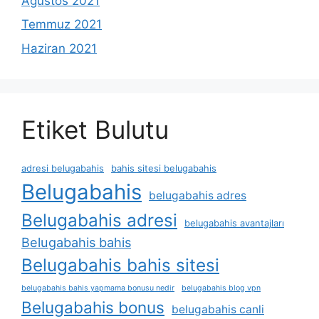
Ağustos 2021
Temmuz 2021
Haziran 2021
Etiket Bulutu
adresi belugabahis
bahis sitesi belugabahis
Belugabahis
belugabahis adres
Belugabahis adresi
belugabahis avantajları
Belugabahis bahis
Belugabahis bahis sitesi
belugabahis bahis yapmama bonusu nedir
belugabahis blog vpn
Belugabahis bonus
belugabahis canli