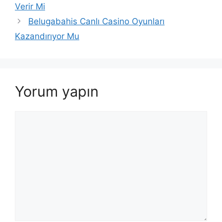
Verir Mi
Belugabahis Canlı Casino Oyunları
Kazandırıyor Mu
Yorum yapın
Yorum