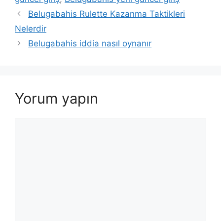
Belugabahis Rulette Kazanma Taktikleri
Nelerdir
Belugabahis iddia nasıl oynanır
Yorum yapın
Yorum