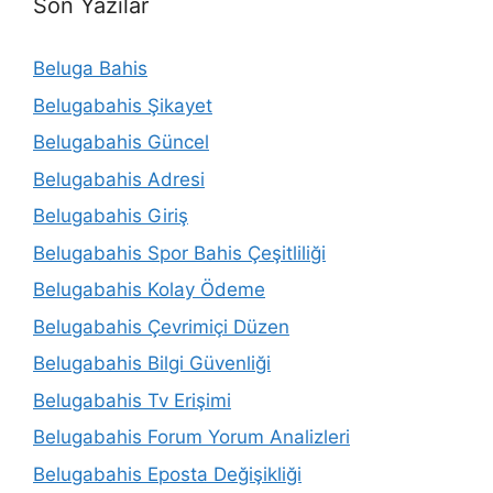
Son Yazılar
Beluga Bahis
Belugabahis Şikayet
Belugabahis Güncel
Belugabahis Adresi
Belugabahis Giriş
Belugabahis Spor Bahis Çeşitliliği
Belugabahis Kolay Ödeme
Belugabahis Çevrimiçi Düzen
Belugabahis Bilgi Güvenliği
Belugabahis Tv Erişimi
Belugabahis Forum Yorum Analizleri
Belugabahis Eposta Değişikliği