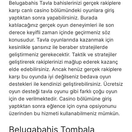
Belugabahis Tavla bahislerinizi gerçek rakiplere
karşı canlı casino bölümündeki oyunlara giriş
yaptıktan sonra yapabilirsiniz. Burada
katılacağınız gerçek oyun deneyimleri ile son
derece keyifli zaman içinde geçirmeniz söz
konusudur. Tavla oyunlarında kazanmak için
kesinlikle şansınız ile beraber stratejilerde
geliştirmeniz gerekecektir. Taktik ve stratejiler
geliştirerek rakiplerinizi mağlup ederek kazanç
elde edebilirsiniz. Ancak henüz gerçek rakiplere
karşı bu oyunda iyi değilseniz bedava oyun
destekleri ile kendinizi geliştirebilirsiniz. Ücretsiz
oyun desteği tavla oyunu gibi farklı çoğu oyun
için de verilmektedir. Casino bölümüne giriş
yaptıktan sonra eğlence için oyna opsiyonunu
üzerinden bu hizmeti kullanabilmeniz mümkün.
Belugabahis Tombala