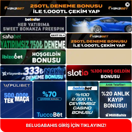
×
BELUGABAHIS GİRİŞ İÇİN TIKLAYINIZ!