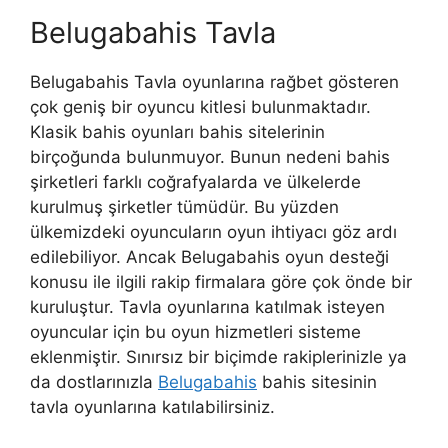
Belugabahis Tavla
Belugabahis Tavla oyunlarına rağbet gösteren
çok geniş bir oyuncu kitlesi bulunmaktadır.
Klasik bahis oyunları bahis sitelerinin
birçoğunda bulunmuyor. Bunun nedeni bahis
şirketleri farklı coğrafyalarda ve ülkelerde
kurulmuş şirketler tümüdür. Bu yüzden
ülkemizdeki oyuncuların oyun ihtiyacı göz ardı
edilebiliyor. Ancak Belugabahis oyun desteği
konusu ile ilgili rakip firmalara göre çok önde bir
kuruluştur. Tavla oyunlarına katılmak isteyen
oyuncular için bu oyun hizmetleri sisteme
eklenmiştir. Sınırsız bir biçimde rakiplerinizle ya
da dostlarınızla
Belugabahis
bahis sitesinin
tavla oyunlarına katılabilirsiniz.