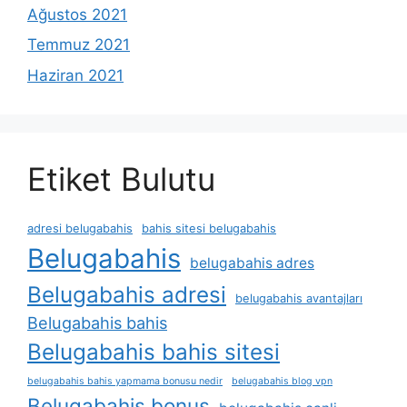
Ağustos 2021
Temmuz 2021
Haziran 2021
Etiket Bulutu
adresi belugabahis
bahis sitesi belugabahis
Belugabahis
belugabahis adres
Belugabahis adresi
belugabahis avantajları
Belugabahis bahis
Belugabahis bahis sitesi
belugabahis bahis yapmama bonusu nedir
belugabahis blog vpn
Belugabahis bonus