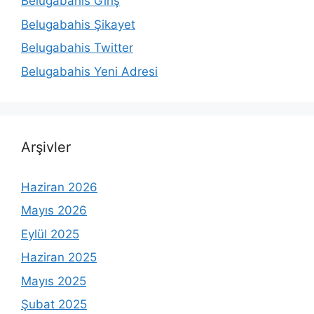
Belugabahis Giriş
Belugabahis Şikayet
Belugabahis Twitter
Belugabahis Yeni Adresi
Arşivler
Haziran 2026
Mayıs 2026
Eylül 2025
Haziran 2025
Mayıs 2025
Şubat 2025