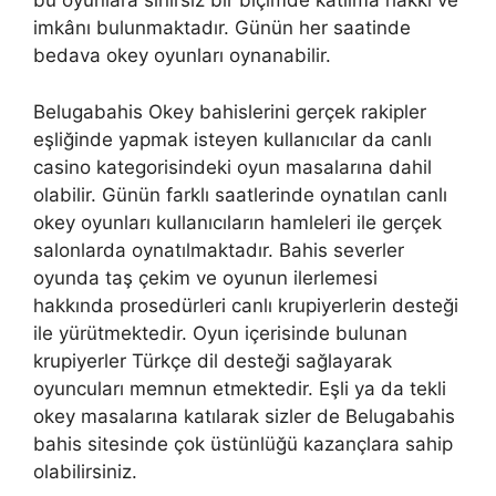
bu oyunlara sınırsız bir biçimde katılma hakkı ve
imkânı bulunmaktadır. Günün her saatinde
bedava okey oyunları oynanabilir.
Belugabahis Okey bahislerini gerçek rakipler
eşliğinde yapmak isteyen kullanıcılar da canlı
casino kategorisindeki oyun masalarına dahil
olabilir. Günün farklı saatlerinde oynatılan canlı
okey oyunları kullanıcıların hamleleri ile gerçek
salonlarda oynatılmaktadır. Bahis severler
oyunda taş çekim ve oyunun ilerlemesi
hakkında prosedürleri canlı krupiyerlerin desteği
ile yürütmektedir. Oyun içerisinde bulunan
krupiyerler Türkçe dil desteği sağlayarak
oyuncuları memnun etmektedir. Eşli ya da tekli
okey masalarına katılarak sizler de Belugabahis
bahis sitesinde çok üstünlüğü kazançlara sahip
olabilirsiniz.