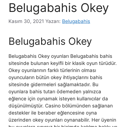
Belugabahis Okey
Kasım 30, 2021
Yazarı:
Belugabahis
Belugabahis Okey
Belugabahis Okey oyunları Belugabahis bahis
sitesinde bulunan keyifli bir klasik oyun türüdür.
Okey oyunlarının farklı türlerinin olması
oyuncuların bütün okey ihtiyaçlarını bahis
sitesinde gidermeleri sağlamaktadır. Bu
oyunlara bahis tutarı ödemeden yalnızca
eğlence için oynamak isteyen kullanıcılar da
düşünülmüştür. Casino bölümünden sağlanan
destekler ile beraber eğlencesine oyna
üzerinden okey oyunları oynanabilir. Her üyenin