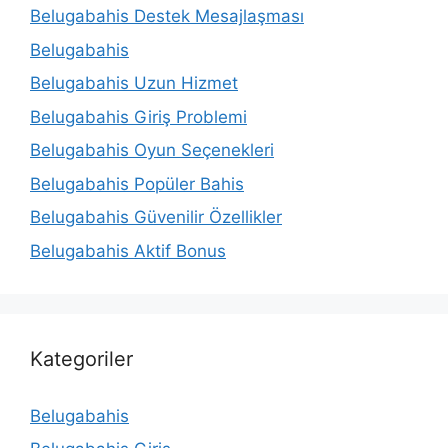
Belugabahis Destek Mesajlaşması
Belugabahis
Belugabahis Uzun Hizmet
Belugabahis Giriş Problemi
Belugabahis Oyun Seçenekleri
Belugabahis Popüler Bahis
Belugabahis Güvenilir Özellikler
Belugabahis Aktif Bonus
Kategoriler
Belugabahis