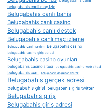
belugabahis canli
belugabahis canli maç izle
Belugabahis canlı bahis
Belugabahis canlı casino
Belugabahis canlı destek
Belugabahis canlı maç izleme
Belugabahis casino
Belugabahis canlı yardım
belugabahis casino giriş adresi
Belugabahis casino oyunları
belugabahis casino sitesi
belugabahis casino web sitesi
belugabahis com
belugabahis doğrudan destek
Belugabahis gerçek adresi
belugabahis girisi
belugabahis giris twitter
Belugabahis giriş
Belugabahis giriş adresi