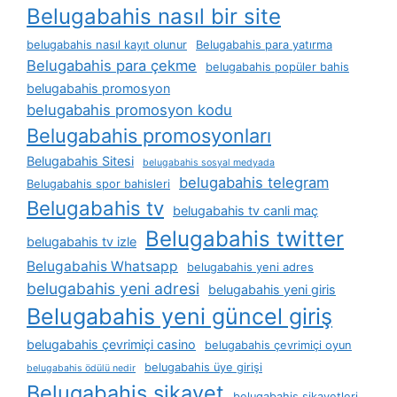
Belugabahis nasıl bir site
belugabahis nasıl kayıt olunur
Belugabahis para yatırma
Belugabahis para çekme
belugabahis popüler bahis
belugabahis promosyon
belugabahis promosyon kodu
Belugabahis promosyonları
Belugabahis Sitesi
belugabahis sosyal medyada
belugabahis telegram
Belugabahis spor bahisleri
Belugabahis tv
belugabahis tv canli maç
Belugabahis twitter
belugabahis tv izle
Belugabahis Whatsapp
belugabahis yeni adres
belugabahis yeni adresi
belugabahis yeni giris
Belugabahis yeni güncel giriş
belugabahis çevrimiçi casino
belugabahis çevrimiçi oyun
belugabahis üye girişi
belugabahis ödülü nedir
Belugabahis şikayet
belugabahis şikayetleri