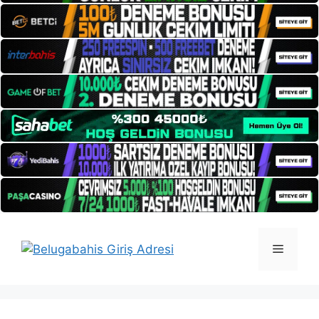
İçeriğe
atla
Menü