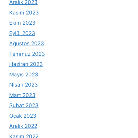
Aralık 2023
Kasım 2023
Ekim 2023
Eylül 2023
Ağustos 2023
Temmuz 2023
Haziran 2023
Mayıs 2023
Nisan 2023
Mart 2023
Şubat 2023
Ocak 2023
Aralık 2022
Kasım 2022