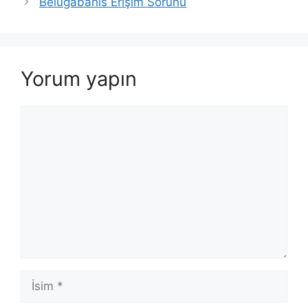
Belugabahis Erişim Sorunu
Yorum yapın
Yorum
İsim