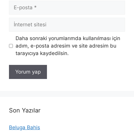
E-
posta
İnternet
sitesi
Daha sonraki yorumlarımda kullanılması için
adım, e-posta adresim ve site adresim bu
tarayıcıya kaydedilsin.
Son Yazılar
Beluga Bahis