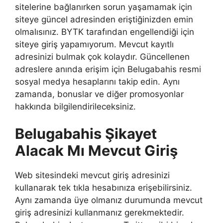
sitelerine bağlanırken sorun yaşamamak için
siteye güncel adresinden eriştiğinizden emin
olmalısınız. BYTK tarafından engellendiği için
siteye giriş yapamıyorum. Mevcut kayıtlı
adresinizi bulmak çok kolaydır. Güncellenen
adreslere anında erişim için Belugabahis resmi
sosyal medya hesaplarını takip edin. Aynı
zamanda, bonuslar ve diğer promosyonlar
hakkında bilgilendirileceksiniz.
Belugabahis Şikayet
Alacak Mı Mevcut Giriş
Web sitesindeki mevcut giriş adresinizi
kullanarak tek tıkla hesabınıza erişebilirsiniz.
Aynı zamanda üye olmanız durumunda mevcut
giriş adresinizi kullanmanız gerekmektedir.