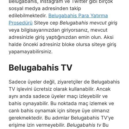
Belugabahis, Instagram ve Twitter gibi birçok
sosyal medya adresinden takip
edilebilmektedir.
Belugabahis Para Yatırma
Prosedürü
Siteye cep
Belugabahis mevcut giriş
veya bilgisayarınızdan giriyorsanız, mevcut
adresinizle giriş yaptığınızdan emin olun. Aksi
halde önceki adresiniz bloke olursa siteye giriş
yapamayabilirsiniz.
Belugabahis TV
Sadece üyeler değil, ziyaretçiler de Belugabahis
TV işlevini ücretsiz olarak kullanabilir. Ancak
aynı anda sadece üyeler maçı izleyebilir ve
bahis oynayabilir. Bu noktada maç izlemek ve
canlı bahis oynamak için siteye üye olmanız
gerekmektedir. Bu adımlar Belugabahis TV’ye
erişime izin vermeyebilir.
Belugabahis tv
Bu