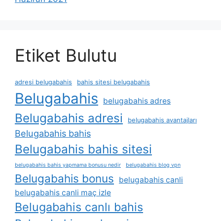
Etiket Bulutu
adresi belugabahis
bahis sitesi belugabahis
Belugabahis
belugabahis adres
Belugabahis adresi
belugabahis avantajları
Belugabahis bahis
Belugabahis bahis sitesi
belugabahis bahis yapmama bonusu nedir
belugabahis blog vpn
Belugabahis bonus
belugabahis canli
belugabahis canli maç izle
Belugabahis canlı bahis