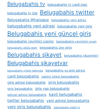
Belugabahis tv
belugabahis tv canli maç
Belugabahis twitter
belugabahis tv izle
Belugabahis Whatsapp
belugabahis yeni adres
belugabahis yeni adresi
belugabahis yeni giris
Belugabahis yeni güncel giriş
belugabahis çevrimiçi casino
belugabahis çevrimiçi oyun
belugabahis üye girişi
belugabahis ödülü nedir
Belugabahis şikayet
belugabahis şikayetleri
Belugabahis şikayetvar
belugabahis şu anki adresi
belugabahis şirketi hakkında
canli belugabahis
casino sitesi belugabahis
giris belugabahis
giris adresi belugabahis
giris yap belugabahis
giris belugabahis
kayit belugabahis
güncel adresi belugabahis
twitter belugabahis
yeni adresi belugabahis
yeni giris belugabahis
belugabahis mobil tv