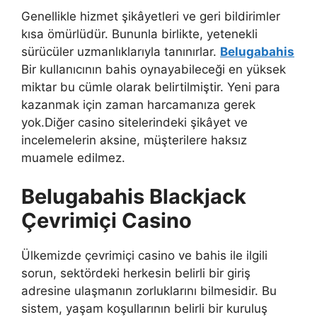
Genellikle hizmet şikâyetleri ve geri bildirimler
kısa ömürlüdür. Bununla birlikte, yetenekli
sürücüler uzmanlıklarıyla tanınırlar.
Belugabahis
Bir kullanıcının bahis oynayabileceği en yüksek
miktar bu cümle olarak belirtilmiştir. Yeni para
kazanmak için zaman harcamanıza gerek
yok.Diğer casino sitelerindeki şikâyet ve
incelemelerin aksine, müşterilere haksız
muamele edilmez.
Belugabahis Blackjack
Çevrimiçi Casino
Ülkemizde çevrimiçi casino ve bahis ile ilgili
sorun, sektördeki herkesin belirli bir giriş
adresine ulaşmanın zorluklarını bilmesidir. Bu
sistem, yaşam koşullarının belirli bir kuruluş