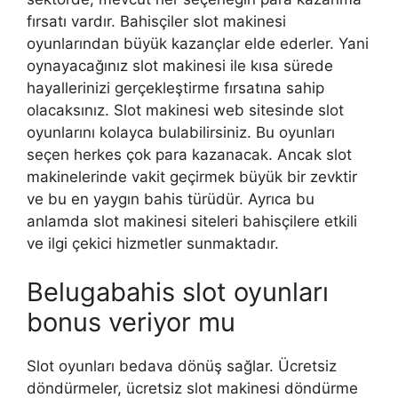
fırsatı vardır. Bahisçiler slot makinesi
oyunlarından büyük kazançlar elde ederler. Yani
oynayacağınız slot makinesi ile kısa sürede
hayallerinizi gerçekleştirme fırsatına sahip
olacaksınız. Slot makinesi web sitesinde slot
oyunlarını kolayca bulabilirsiniz. Bu oyunları
seçen herkes çok para kazanacak. Ancak slot
makinelerinde vakit geçirmek büyük bir zevktir
ve bu en yaygın bahis türüdür. Ayrıca bu
anlamda slot makinesi siteleri bahisçilere etkili
ve ilgi çekici hizmetler sunmaktadır.
Belugabahis slot oyunları
bonus veriyor mu
Slot oyunları bedava dönüş sağlar. Ücretsiz
döndürmeler, ücretsiz slot makinesi döndürme