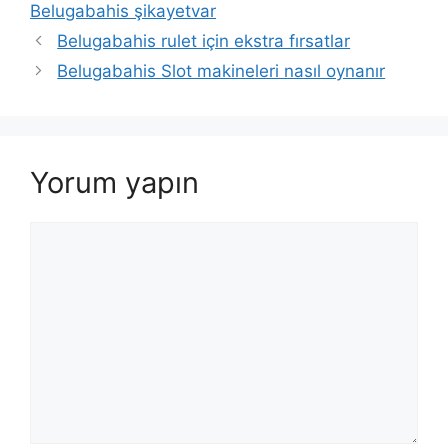
Belugabahis şikayetvar
Belugabahis rulet için ekstra fırsatlar
Belugabahis Slot makineleri nasıl oynanır
Yorum yapın
Yorum