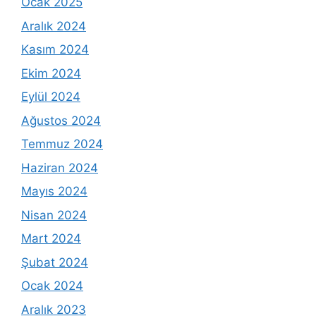
Ocak 2025
Aralık 2024
Kasım 2024
Ekim 2024
Eylül 2024
Ağustos 2024
Temmuz 2024
Haziran 2024
Mayıs 2024
Nisan 2024
Mart 2024
Şubat 2024
Ocak 2024
Aralık 2023