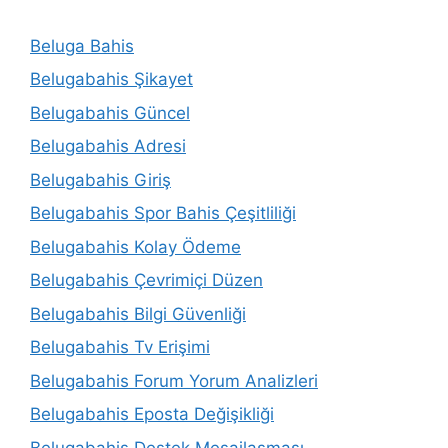
Beluga Bahis
Belugabahis Şikayet
Belugabahis Güncel
Belugabahis Adresi
Belugabahis Giriş
Belugabahis Spor Bahis Çeşitliliği
Belugabahis Kolay Ödeme
Belugabahis Çevrimiçi Düzen
Belugabahis Bilgi Güvenliği
Belugabahis Tv Erişimi
Belugabahis Forum Yorum Analizleri
Belugabahis Eposta Değişikliği
Belugabahis Destek Mesajlaşması