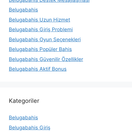
Belugabahis
Belugabahis Uzun Hizmet
Belugabahis Giriş Problemi
Belugabahis Oyun Seçenekleri
Belugabahis Popüler Bahis
Belugabahis Güvenilir Özellikler
Belugabahis Aktif Bonus
Kategoriler
Belugabahis
Belugabahis Giriş