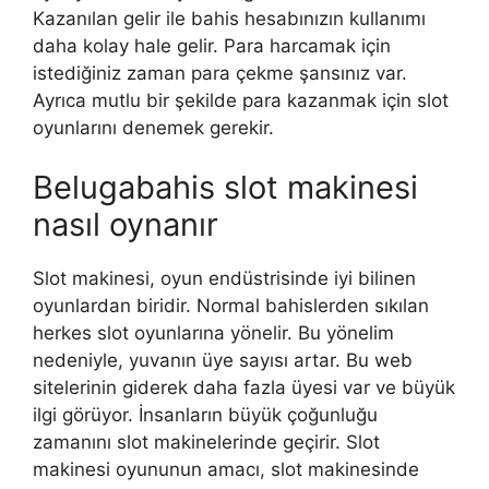
Kazanılan gelir ile bahis hesabınızın kullanımı
daha kolay hale gelir. Para harcamak için
istediğiniz zaman para çekme şansınız var.
Ayrıca mutlu bir şekilde para kazanmak için slot
oyunlarını denemek gerekir.
Belugabahis slot makinesi
nasıl oynanır
Slot makinesi, oyun endüstrisinde iyi bilinen
oyunlardan biridir. Normal bahislerden sıkılan
herkes slot oyunlarına yönelir. Bu yönelim
nedeniyle, yuvanın üye sayısı artar. Bu web
sitelerinin giderek daha fazla üyesi var ve büyük
ilgi görüyor. İnsanların büyük çoğunluğu
zamanını slot makinelerinde geçirir. Slot
makinesi oyununun amacı, slot makinesinde