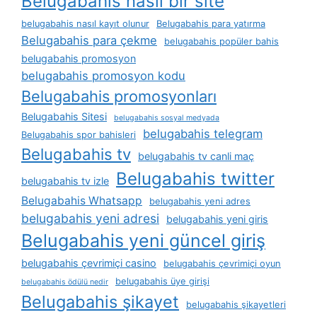
Belugabahis nasıl bir site
belugabahis nasıl kayıt olunur
Belugabahis para yatırma
Belugabahis para çekme
belugabahis popüler bahis
belugabahis promosyon
belugabahis promosyon kodu
Belugabahis promosyonları
Belugabahis Sitesi
belugabahis sosyal medyada
belugabahis telegram
Belugabahis spor bahisleri
Belugabahis tv
belugabahis tv canli maç
Belugabahis twitter
belugabahis tv izle
Belugabahis Whatsapp
belugabahis yeni adres
belugabahis yeni adresi
belugabahis yeni giris
Belugabahis yeni güncel giriş
belugabahis çevrimiçi casino
belugabahis çevrimiçi oyun
belugabahis üye girişi
belugabahis ödülü nedir
Belugabahis şikayet
belugabahis şikayetleri