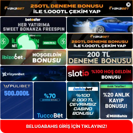
×
BELUGABAHIS GİRİŞ İÇİN TIKLAYINIZ!