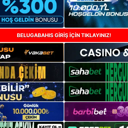
BELUGABAHIS GİRİŞ İÇİN TIKLAYINIZ!