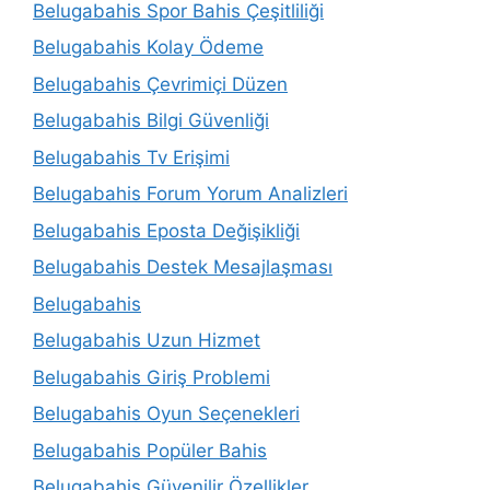
Belugabahis Spor Bahis Çeşitliliği
Belugabahis Kolay Ödeme
Belugabahis Çevrimiçi Düzen
Belugabahis Bilgi Güvenliği
Belugabahis Tv Erişimi
Belugabahis Forum Yorum Analizleri
Belugabahis Eposta Değişikliği
Belugabahis Destek Mesajlaşması
Belugabahis
Belugabahis Uzun Hizmet
Belugabahis Giriş Problemi
Belugabahis Oyun Seçenekleri
Belugabahis Popüler Bahis
Belugabahis Güvenilir Özellikler