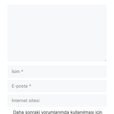
Yorum
İsim
E-
posta
İnternet
sitesi
Daha sonraki yorumlarımda kullanılması için