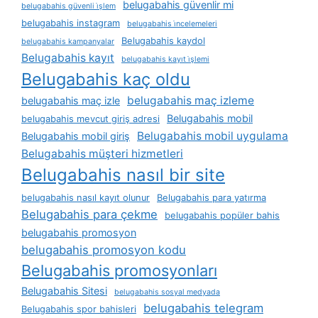
belugabahis güvenlir mi
belugabahis güvenli i̇şlem
belugabahis instagram
belugabahis i̇ncelemeleri
Belugabahis kaydol
belugabahis kampanyalar
Belugabahis kayıt
belugabahis kayıt i̇şlemi
Belugabahis kaç oldu
belugabahis maç izleme
belugabahis maç izle
Belugabahis mobil
belugabahis mevcut giriş adresi
Belugabahis mobil uygulama
Belugabahis mobil giriş
Belugabahis müşteri hizmetleri
Belugabahis nasıl bir site
belugabahis nasıl kayıt olunur
Belugabahis para yatırma
Belugabahis para çekme
belugabahis popüler bahis
belugabahis promosyon
belugabahis promosyon kodu
Belugabahis promosyonları
Belugabahis Sitesi
belugabahis sosyal medyada
belugabahis telegram
Belugabahis spor bahisleri