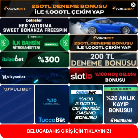
×
BELUGABAHIS GİRİŞ İÇİN TIKLAYINIZ!