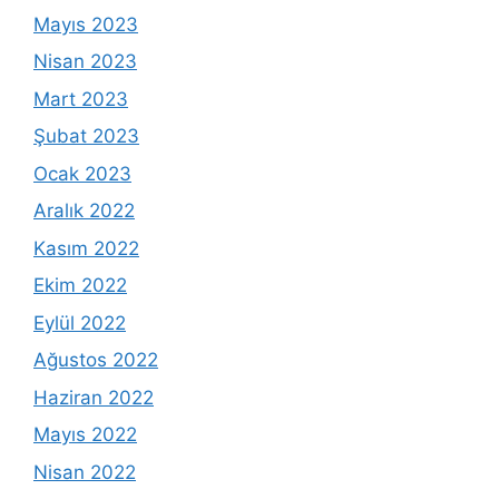
Mayıs 2023
Nisan 2023
Mart 2023
Şubat 2023
Ocak 2023
Aralık 2022
Kasım 2022
Ekim 2022
Eylül 2022
Ağustos 2022
Haziran 2022
Mayıs 2022
Nisan 2022