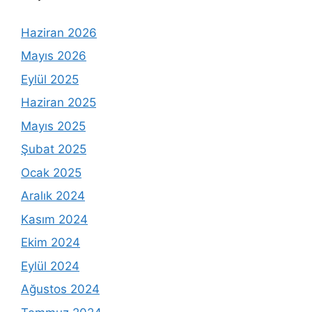
Haziran 2026
Mayıs 2026
Eylül 2025
Haziran 2025
Mayıs 2025
Şubat 2025
Ocak 2025
Aralık 2024
Kasım 2024
Ekim 2024
Eylül 2024
Ağustos 2024