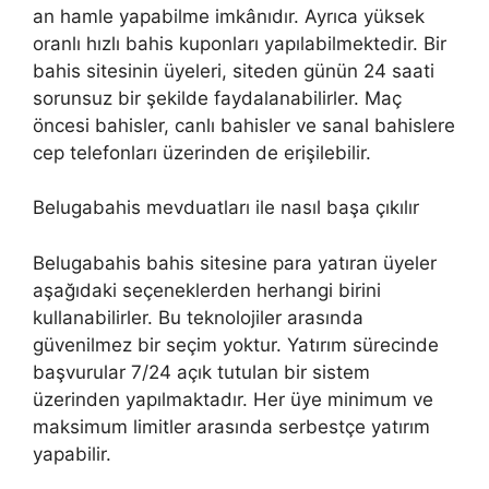
an hamle yapabilme imkânıdır. Ayrıca yüksek
oranlı hızlı bahis kuponları yapılabilmektedir. Bir
bahis sitesinin üyeleri, siteden günün 24 saati
sorunsuz bir şekilde faydalanabilirler. Maç
öncesi bahisler, canlı bahisler ve sanal bahislere
cep telefonları üzerinden de erişilebilir.
Belugabahis mevduatları ile nasıl başa çıkılır
Belugabahis bahis sitesine para yatıran üyeler
aşağıdaki seçeneklerden herhangi birini
kullanabilirler. Bu teknolojiler arasında
güvenilmez bir seçim yoktur. Yatırım sürecinde
başvurular 7/24 açık tutulan bir sistem
üzerinden yapılmaktadır. Her üye minimum ve
maksimum limitler arasında serbestçe yatırım
yapabilir.