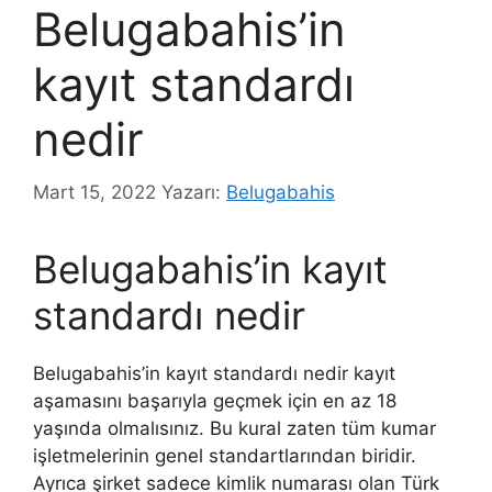
Belugabahis’in
kayıt standardı
nedir
Mart 15, 2022
Yazarı:
Belugabahis
Belugabahis’in kayıt
standardı nedir
Belugabahis’in kayıt standardı nedir kayıt
aşamasını başarıyla geçmek için en az 18
yaşında olmalısınız. Bu kural zaten tüm kumar
işletmelerinin genel standartlarından biridir.
Ayrıca şirket sadece kimlik numarası olan Türk