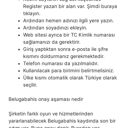
Register yazan bir alan var. Şimdi buraya
tıklayın.
Ardından hemen adınızı ilgili yere yazın.
Ardından soyadınızı ekleyin.
Web sitesi ayrıca bir TC Kimlik numarası
sağlamanızı da gerektirir.
Giriş yaptıktan sonra e-posta ile şifre
kısmını doldurmanız gerekmektedir.
Telefon numarası da yazılmalıdır.
Kullanılacak para birimini belirtmelisiniz.
Ülke kısmı otomatik olarak Türkiye olarak
seçilir.
Belugabahis onay aşaması nedir
Şirketin farklı oyun ve hizmetlerinden
yararlanabilecek Belugabahis kaydında son bir
adım var. Buna onay denir. Buradan yaş