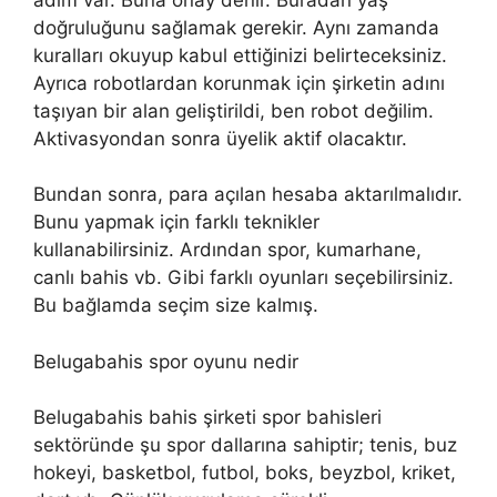
doğruluğunu sağlamak gerekir. Aynı zamanda
kuralları okuyup kabul ettiğinizi belirteceksiniz.
Ayrıca robotlardan korunmak için şirketin adını
taşıyan bir alan geliştirildi, ben robot değilim.
Aktivasyondan sonra üyelik aktif olacaktır.
Bundan sonra, para açılan hesaba aktarılmalıdır.
Bunu yapmak için farklı teknikler
kullanabilirsiniz. Ardından spor, kumarhane,
canlı bahis vb. Gibi farklı oyunları seçebilirsiniz.
Bu bağlamda seçim size kalmış.
Belugabahis spor oyunu nedir
Belugabahis bahis şirketi spor bahisleri
sektöründe şu spor dallarına sahiptir; tenis, buz
hokeyi, basketbol, futbol, boks, beyzbol, kriket,