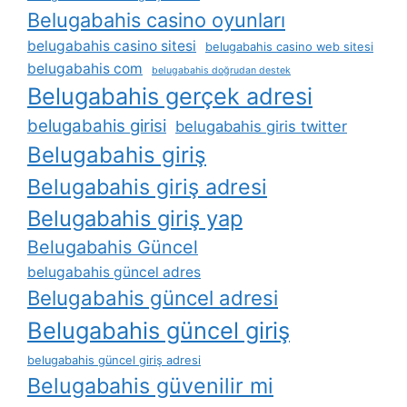
Belugabahis casino oyunları
belugabahis casino sitesi
belugabahis casino web sitesi
belugabahis com
belugabahis doğrudan destek
Belugabahis gerçek adresi
belugabahis girisi
belugabahis giris twitter
Belugabahis giriş
Belugabahis giriş adresi
Belugabahis giriş yap
Belugabahis Güncel
belugabahis güncel adres
Belugabahis güncel adresi
Belugabahis güncel giriş
belugabahis güncel giriş adresi
Belugabahis güvenilir mi