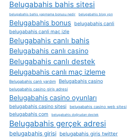
Belugabahis bahis sitesi
belugabahis bahis yapmama bonusu nedir
belugabahis blog vpn
Belugabahis bonus
belugabahis canli
belugabahis canli maç izle
Belugabahis canlı bahis
Belugabahis canlı casino
Belugabahis canlı destek
Belugabahis canlı maç izleme
Belugabahis casino
Belugabahis canlı yardım
belugabahis casino giriş adresi
Belugabahis casino oyunları
belugabahis casino sitesi
belugabahis casino web sitesi
belugabahis com
belugabahis doğrudan destek
Belugabahis gerçek adresi
belugabahis girisi
belugabahis giris twitter