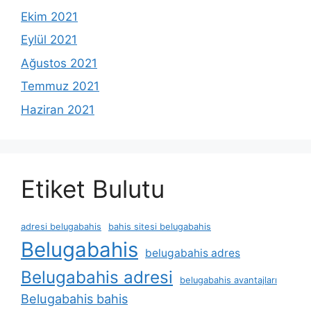
Ekim 2021
Eylül 2021
Ağustos 2021
Temmuz 2021
Haziran 2021
Etiket Bulutu
adresi belugabahis
bahis sitesi belugabahis
Belugabahis
belugabahis adres
Belugabahis adresi
belugabahis avantajları
Belugabahis bahis