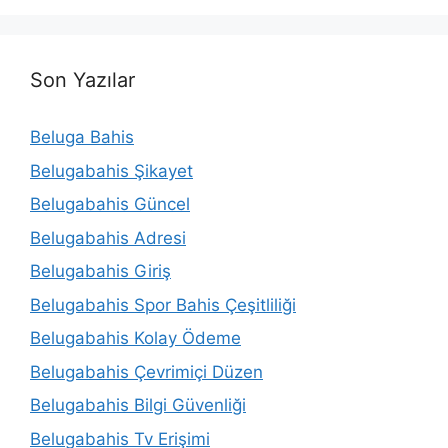
Son Yazılar
Beluga Bahis
Belugabahis Şikayet
Belugabahis Güncel
Belugabahis Adresi
Belugabahis Giriş
Belugabahis Spor Bahis Çeşitliliği
Belugabahis Kolay Ödeme
Belugabahis Çevrimiçi Düzen
Belugabahis Bilgi Güvenliği
Belugabahis Tv Erişimi