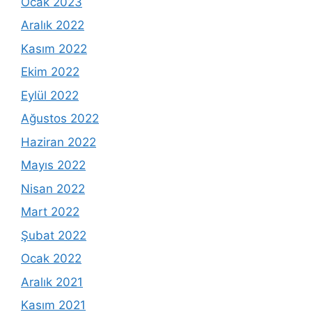
Ocak 2023
Aralık 2022
Kasım 2022
Ekim 2022
Eylül 2022
Ağustos 2022
Haziran 2022
Mayıs 2022
Nisan 2022
Mart 2022
Şubat 2022
Ocak 2022
Aralık 2021
Kasım 2021