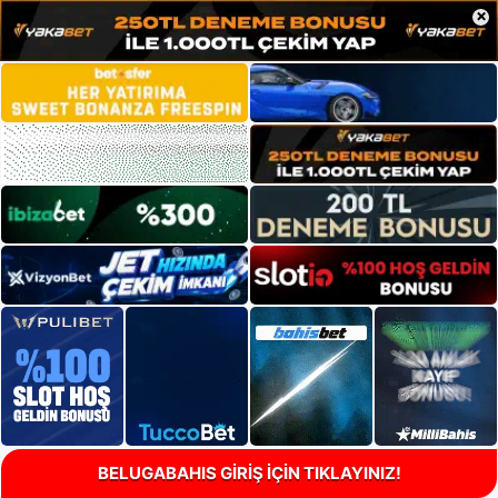
×
BELUGABAHIS GİRİŞ İÇİN TIKLAYINIZ!