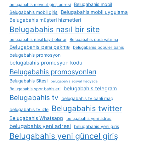
Belugabahis mobil
belugabahis mevcut giriş adresi
Belugabahis mobil uygulama
Belugabahis mobil giriş
Belugabahis müşteri hizmetleri
Belugabahis nasıl bir site
belugabahis nasıl kayıt olunur
Belugabahis para yatırma
Belugabahis para çekme
belugabahis popüler bahis
belugabahis promosyon
belugabahis promosyon kodu
Belugabahis promosyonları
Belugabahis Sitesi
belugabahis sosyal medyada
belugabahis telegram
Belugabahis spor bahisleri
Belugabahis tv
belugabahis tv canli maç
Belugabahis twitter
belugabahis tv izle
Belugabahis Whatsapp
belugabahis yeni adres
belugabahis yeni adresi
belugabahis yeni giris
Belugabahis yeni güncel giriş