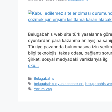
Belugabahis web site türk yasalarına göre, 
oyunlardan para kazanma anlayışına sahi
Türkiye pazarında bulunmasına izin veril
bilgi teknolojisi takas odası, bağlantı sorun
Şirket, sosyal medyadaki varlıklarıyla ilgi
oku…
Kategoriler
Belugabahis
Etiketler
belugabahis oyun seçenekleri
,
belugabahis we
Yorum yap