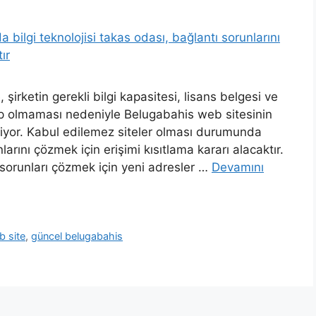
şirketin gerekli bilgi kapasitesi, lisans belgesi ve
p olmaması nedeniyle Belugabahis web sitesinin
miyor. Kabul edilemez siteler olması durumunda
larını çözmek için erişimi kısıtlama kararı alacaktır.
li sorunları çözmek için yeni adresler …
Devamını
b site
,
güncel belugabahis