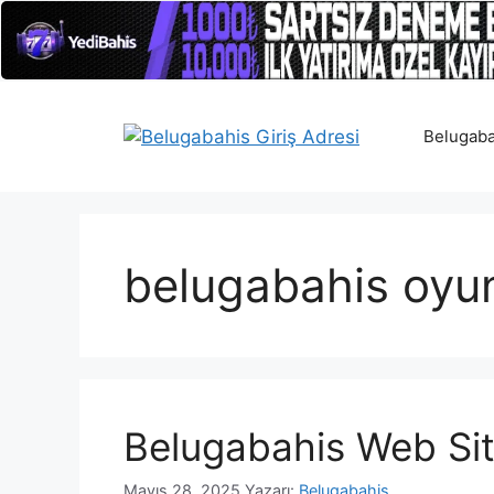
İçeriğe
atla
Belugaba
belugabahis oyun
Belugabahis Web Si
Mayıs 28, 2025
Yazarı:
Belugabahis