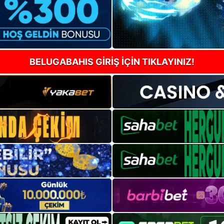
BELUGABAHIS GİRİŞ İÇİN TIKLAYINIZ!