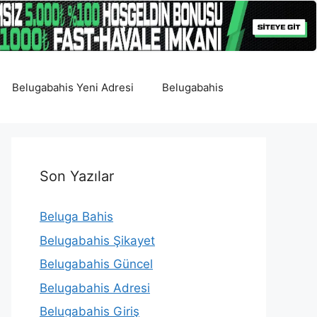
Belugabahis Yeni Adresi
Belugabahis
Son Yazılar
Beluga Bahis
Belugabahis Şikayet
Belugabahis Güncel
Belugabahis Adresi
Belugabahis Giriş