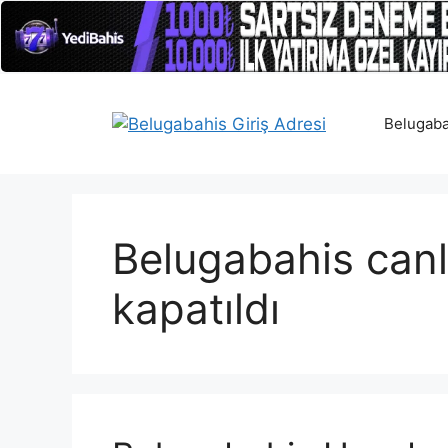
İçeriğe
atla
Belugaba
Belugabahis canl
kapatıldı