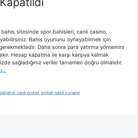
Kapatıldı
ahis sitesinde spor bahisleri, canlı casino,
yabilirsiniz. Bahis oyununu oynayabilmek için
rekmektedir. Daha sonra para yatırma yöntemini
ekir. Hesap kapatma ile karşı karşıya kalmak
izde sağladığınız veriler tamamen doğru olmalıdır.
ku…
gabahis canlı poker
,
poker nasıl oynanır