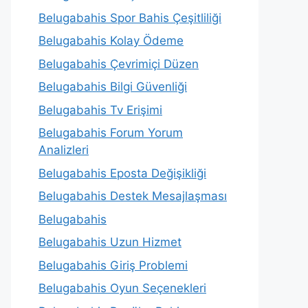
Belugabahis Spor Bahis Çeşitliliği
Belugabahis Kolay Ödeme
Belugabahis Çevrimiçi Düzen
Belugabahis Bilgi Güvenliği
Belugabahis Tv Erişimi
Belugabahis Forum Yorum
Analizleri
Belugabahis Eposta Değişikliği
Belugabahis Destek Mesajlaşması
Belugabahis
Belugabahis Uzun Hizmet
Belugabahis Giriş Problemi
Belugabahis Oyun Seçenekleri