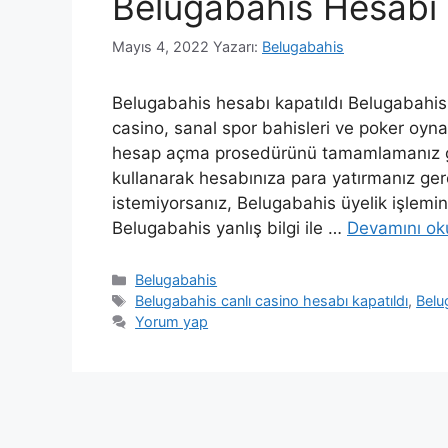
Belugabahis Hesabı 
Mayıs 4, 2022
Yazarı:
Belugabahis
Belugabahis hesabı kapatıldı Belugabahis b
casino, sanal spor bahisleri ve poker oyna
hesap açma prosedürünü tamamlamanız ge
kullanarak hesabınıza para yatırmanız ger
istemiyorsanız, Belugabahis üyelik işlemin
Belugabahis yanlış bilgi ile …
Devamını o
Kategoriler
Belugabahis
Etiketler
Belugabahis canlı casino hesabı kapatıldı
,
Belu
Yorum yap