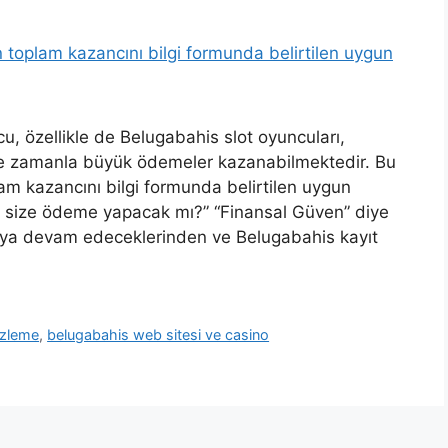
, özellikle de Belugabahis slot oyuncuları,
nde zamanla büyük ödemeler kazanabilmektedir. Bu
m kazancını bilgi formunda belirtilen uygun
s size ödeme yapacak mı?” “Finansal Güven” diye
maya devam edeceklerinden ve Belugabahis kayıt
izleme
,
belugabahis web sitesi ve casino