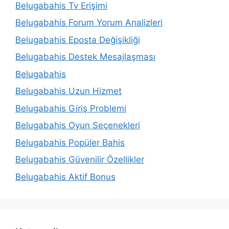
Belugabahis Tv Erişimi
Belugabahis Forum Yorum Analizleri
Belugabahis Eposta Değişikliği
Belugabahis Destek Mesajlaşması
Belugabahis
Belugabahis Uzun Hizmet
Belugabahis Giriş Problemi
Belugabahis Oyun Seçenekleri
Belugabahis Popüler Bahis
Belugabahis Güvenilir Özellikler
Belugabahis Aktif Bonus