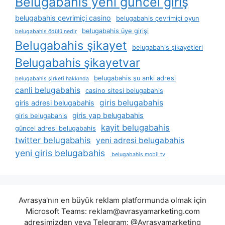
Belugabahis yeni güncel giriş
belugabahis çevrimiçi casino
belugabahis çevrimiçi oyun
belugabahis üye girişi
belugabahis ödülü nedir
Belugabahis şikayet
belugabahis şikayetleri
Belugabahis şikayetvar
belugabahis şu anki adresi
belugabahis şirketi hakkında
canli belugabahis
casino sitesi belugabahis
giris belugabahis
giris adresi belugabahis
giris yap belugabahis
giris belugabahis
kayit belugabahis
güncel adresi belugabahis
twitter belugabahis
yeni adresi belugabahis
yeni giris belugabahis
belugabahis mobil tv
Avrasya'nın en büyük reklam platformunda olmak için
Microsoft Teams:
reklam@avrasyamarketing.com
adresimizden veya Telegram: @Avrasyamarketing