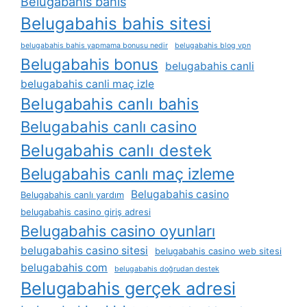
Belugabahis bahis
Belugabahis bahis sitesi
belugabahis bahis yapmama bonusu nedir
belugabahis blog vpn
Belugabahis bonus
belugabahis canli
belugabahis canli maç izle
Belugabahis canlı bahis
Belugabahis canlı casino
Belugabahis canlı destek
Belugabahis canlı maç izleme
Belugabahis casino
Belugabahis canlı yardım
belugabahis casino giriş adresi
Belugabahis casino oyunları
belugabahis casino sitesi
belugabahis casino web sitesi
belugabahis com
belugabahis doğrudan destek
Belugabahis gerçek adresi