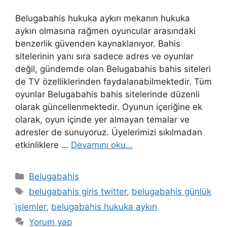
Belugabahis hukuka aykırı mekanın hukuka
aykırı olmasına rağmen oyuncular arasındaki
benzerlik güvenden kaynaklanıyor. Bahis
sitelerinin yanı sıra sadece adres ve oyunlar
değil, gündemde olan Belugabahis bahis siteleri
de TV özelliklerinden faydalanabilmektedir. Tüm
oyunlar Belugabahis bahis sitelerinde düzenli
olarak güncellenmektedir. Oyunun içeriğine ek
olarak, oyun içinde yer almayan temalar ve
adresler de sunuyoruz. Üyelerimizi sıkılmadan
etkinliklere …
Devamını oku…
Kategoriler
Belugabahis
Etiketler
belugabahis giris twitter
,
belugabahis günlük
i̇şlemler
,
belugabahis hukuka aykırı
Yorum yap