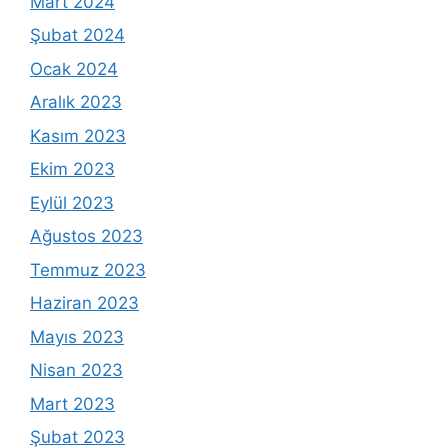
Mart 2024
Şubat 2024
Ocak 2024
Aralık 2023
Kasım 2023
Ekim 2023
Eylül 2023
Ağustos 2023
Temmuz 2023
Haziran 2023
Mayıs 2023
Nisan 2023
Mart 2023
Şubat 2023