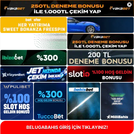
×
BELUGABAHIS GİRİŞ İÇİN TIKLAYINIZ!