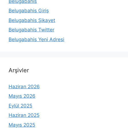
Belugabahis
Belugabahis Giriş
Belugabahis Şikayet
Belugabahis Twitter
Belugabahis Yeni Adresi
Arşivler
Haziran 2026
Mayıs 2026
Eylül 2025
Haziran 2025
Mayıs 2025