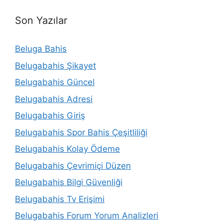
Son Yazılar
Beluga Bahis
Belugabahis Şikayet
Belugabahis Güncel
Belugabahis Adresi
Belugabahis Giriş
Belugabahis Spor Bahis Çeşitliliği
Belugabahis Kolay Ödeme
Belugabahis Çevrimiçi Düzen
Belugabahis Bilgi Güvenliği
Belugabahis Tv Erişimi
Belugabahis Forum Yorum Analizleri