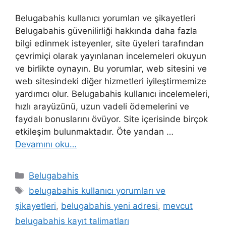
Belugabahis kullanıcı yorumları ve şikayetleri
Belugabahis güvenilirliği hakkında daha fazla
bilgi edinmek isteyenler, site üyeleri tarafından
çevrimiçi olarak yayınlanan incelemeleri okuyun
ve birlikte oynayın. Bu yorumlar, web sitesini ve
web sitesindeki diğer hizmetleri iyileştirmemize
yardımcı olur. Belugabahis kullanıcı incelemeleri,
hızlı arayüzünü, uzun vadeli ödemelerini ve
faydalı bonuslarını övüyor. Site içerisinde birçok
etkileşim bulunmaktadır. Öte yandan …
Devamını oku…
Kategoriler
Belugabahis
Etiketler
belugabahis kullanıcı yorumları ve
şikayetleri
,
belugabahis yeni adresi
,
mevcut
belugabahis kayıt talimatları