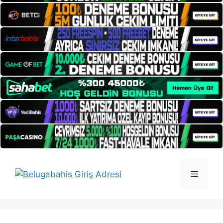
İçeriğe
atla
Menü