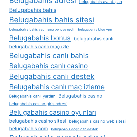
Belugabahis adresi
belugabahis avantajları
Belugabahis bahis
Belugabahis bahis sitesi
belugabahis bahis yapmama bonusu nedir
belugabahis blog vpn
Belugabahis bonus
belugabahis canli
belugabahis canli maç izle
Belugabahis canlı bahis
Belugabahis canlı casino
Belugabahis canlı destek
Belugabahis canlı maç izleme
Belugabahis casino
Belugabahis canlı yardım
belugabahis casino giriş adresi
Belugabahis casino oyunları
belugabahis casino sitesi
belugabahis casino web sitesi
belugabahis com
belugabahis doğrudan destek