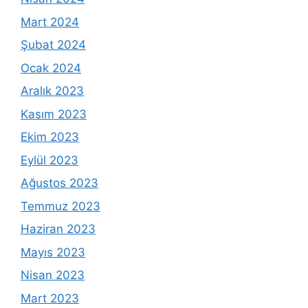
Mart 2024
Şubat 2024
Ocak 2024
Aralık 2023
Kasım 2023
Ekim 2023
Eylül 2023
Ağustos 2023
Temmuz 2023
Haziran 2023
Mayıs 2023
Nisan 2023
Mart 2023