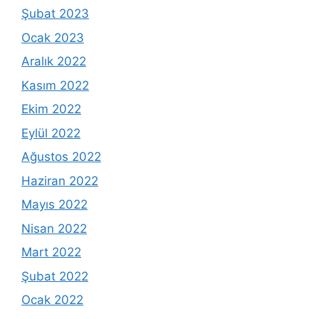
Şubat 2023
Ocak 2023
Aralık 2022
Kasım 2022
Ekim 2022
Eylül 2022
Ağustos 2022
Haziran 2022
Mayıs 2022
Nisan 2022
Mart 2022
Şubat 2022
Ocak 2022