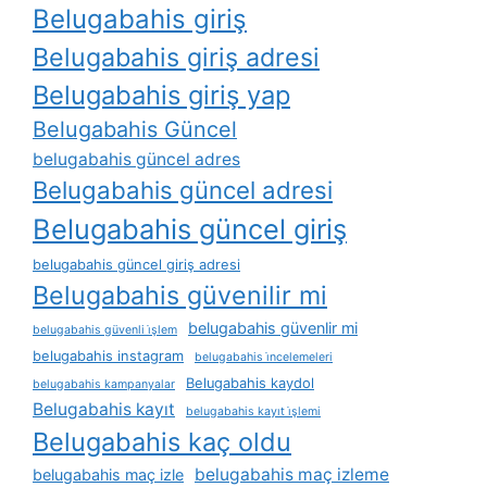
Belugabahis giriş
Belugabahis giriş adresi
Belugabahis giriş yap
Belugabahis Güncel
belugabahis güncel adres
Belugabahis güncel adresi
Belugabahis güncel giriş
belugabahis güncel giriş adresi
Belugabahis güvenilir mi
belugabahis güvenlir mi
belugabahis güvenli i̇şlem
belugabahis instagram
belugabahis i̇ncelemeleri
Belugabahis kaydol
belugabahis kampanyalar
Belugabahis kayıt
belugabahis kayıt i̇şlemi
Belugabahis kaç oldu
belugabahis maç izleme
belugabahis maç izle