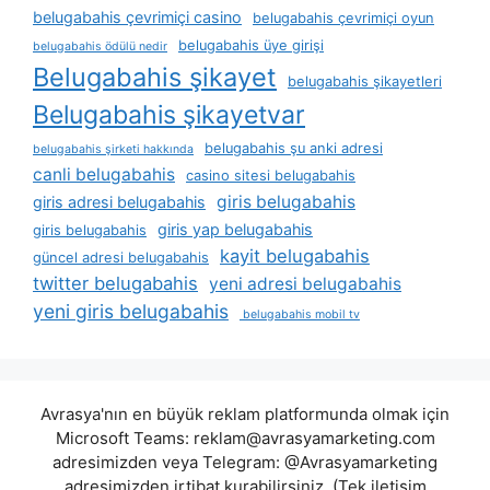
belugabahis çevrimiçi casino
belugabahis çevrimiçi oyun
belugabahis üye girişi
belugabahis ödülü nedir
Belugabahis şikayet
belugabahis şikayetleri
Belugabahis şikayetvar
belugabahis şu anki adresi
belugabahis şirketi hakkında
canli belugabahis
casino sitesi belugabahis
giris belugabahis
giris adresi belugabahis
giris yap belugabahis
giris belugabahis
kayit belugabahis
güncel adresi belugabahis
twitter belugabahis
yeni adresi belugabahis
yeni giris belugabahis
belugabahis mobil tv
Avrasya'nın en büyük reklam platformunda olmak için
Microsoft Teams:
reklam@avrasyamarketing.com
adresimizden veya Telegram: @Avrasyamarketing
adresimizden irtibat kurabilirsiniz. (Tek iletişim