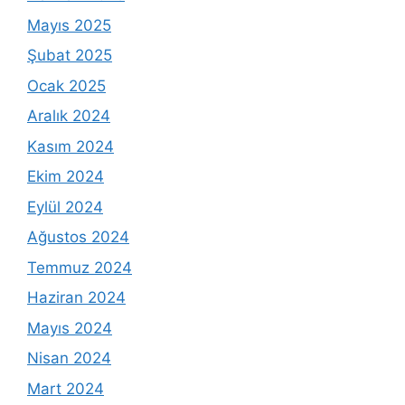
Mayıs 2025
Şubat 2025
Ocak 2025
Aralık 2024
Kasım 2024
Ekim 2024
Eylül 2024
Ağustos 2024
Temmuz 2024
Haziran 2024
Mayıs 2024
Nisan 2024
Mart 2024