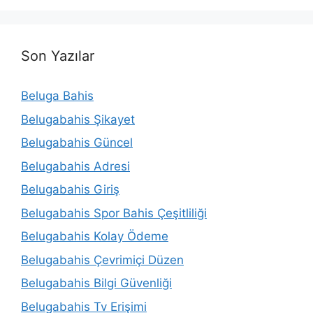
Son Yazılar
Beluga Bahis
Belugabahis Şikayet
Belugabahis Güncel
Belugabahis Adresi
Belugabahis Giriş
Belugabahis Spor Bahis Çeşitliliği
Belugabahis Kolay Ödeme
Belugabahis Çevrimiçi Düzen
Belugabahis Bilgi Güvenliği
Belugabahis Tv Erişimi