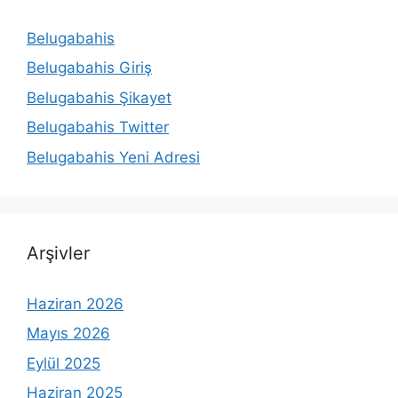
Belugabahis
Belugabahis Giriş
Belugabahis Şikayet
Belugabahis Twitter
Belugabahis Yeni Adresi
Arşivler
Haziran 2026
Mayıs 2026
Eylül 2025
Haziran 2025