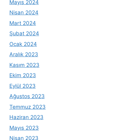
Mayıs 2024
Nisan 2024
Mart 2024
Şubat 2024
Ocak 2024
Aralık 2023
Kasım 2023
Ekim 2023
Eylül 2023
Ağustos 2023
Temmuz 2023
Haziran 2023
Mayıs 2023
Nisan 2023