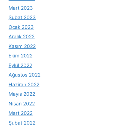
Mart 2023
Şubat 2023
Ocak 2023
Aralık 2022
Kasım 2022
Ekim 2022
Eylül 2022
Ağustos 2022
Haziran 2022
Mayıs 2022
Nisan 2022
Mart 2022
Şubat 2022