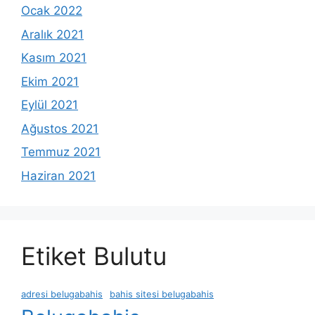
Ocak 2022
Aralık 2021
Kasım 2021
Ekim 2021
Eylül 2021
Ağustos 2021
Temmuz 2021
Haziran 2021
Etiket Bulutu
adresi belugabahis
bahis sitesi belugabahis