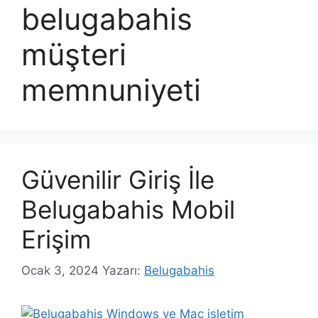
belugabahis
müşteri
memnuniyeti
Güvenilir Giriş İle
Belugabahis Mobil
Erişim
Ocak 3, 2024
Yazarı:
Belugabahis