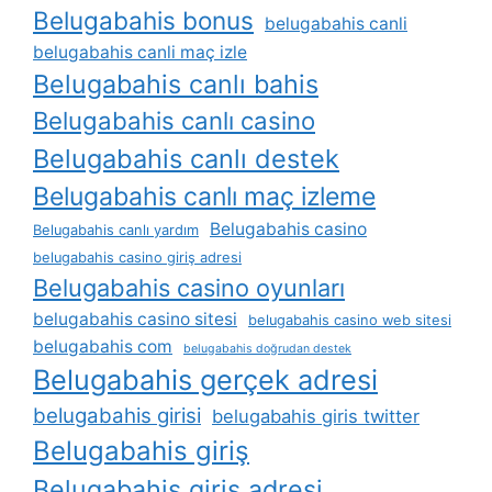
Belugabahis bonus
belugabahis canli
belugabahis canli maç izle
Belugabahis canlı bahis
Belugabahis canlı casino
Belugabahis canlı destek
Belugabahis canlı maç izleme
Belugabahis casino
Belugabahis canlı yardım
belugabahis casino giriş adresi
Belugabahis casino oyunları
belugabahis casino sitesi
belugabahis casino web sitesi
belugabahis com
belugabahis doğrudan destek
Belugabahis gerçek adresi
belugabahis girisi
belugabahis giris twitter
Belugabahis giriş
Belugabahis giriş adresi