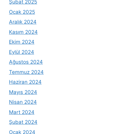
Şubat 2025
Ocak 2025
Aralık 2024
Kasım 2024
Ekim 2024
Eylül 2024
Ağustos 2024
Temmuz 2024
Haziran 2024
Mayıs 2024
Nisan 2024
Mart 2024
Şubat 2024
Ocak 2024