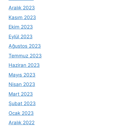
Aralık 2023
Kasım 2023
Ekim 2023
Eylül 2023
Ağustos 2023
Temmuz 2023
Haziran 2023
Mayıs 2023
Nisan 2023
Mart 2023
Şubat 2023
Ocak 2023
Aralık 2022