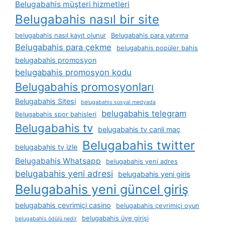
Belugabahis müşteri hizmetleri
Belugabahis nasıl bir site
belugabahis nasıl kayıt olunur
Belugabahis para yatırma
Belugabahis para çekme
belugabahis popüler bahis
belugabahis promosyon
belugabahis promosyon kodu
Belugabahis promosyonları
Belugabahis Sitesi
belugabahis sosyal medyada
belugabahis telegram
Belugabahis spor bahisleri
Belugabahis tv
belugabahis tv canli maç
Belugabahis twitter
belugabahis tv izle
Belugabahis Whatsapp
belugabahis yeni adres
belugabahis yeni adresi
belugabahis yeni giris
Belugabahis yeni güncel giriş
belugabahis çevrimiçi casino
belugabahis çevrimiçi oyun
belugabahis üye girişi
belugabahis ödülü nedir