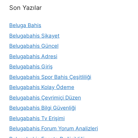
Son Yazılar
Beluga Bahis
Belugabahis Şikayet
Belugabahis Güncel
Belugabahis Adresi
Belugabahis Giriş
Belugabahis Spor Bahis Çeşitliliği
Belugabahis Kolay Ödeme
Belugabahis Çevrimiçi Düzen
Belugabahis Bilgi Güvenliği
Belugabahis Tv Erişimi
Belugabahis Forum Yorum Analizleri