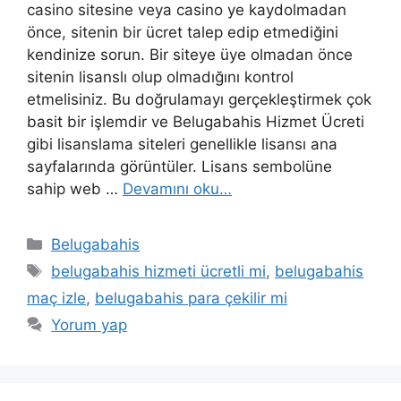
casino sitesine veya casino ye kaydolmadan
önce, sitenin bir ücret talep edip etmediğini
kendinize sorun. Bir siteye üye olmadan önce
sitenin lisanslı olup olmadığını kontrol
etmelisiniz. Bu doğrulamayı gerçekleştirmek çok
basit bir işlemdir ve Belugabahis Hizmet Ücreti
gibi lisanslama siteleri genellikle lisansı ana
sayfalarında görüntüler. Lisans sembolüne
sahip web …
Devamını oku…
Kategoriler
Belugabahis
Etiketler
belugabahis hizmeti ücretli mi
,
belugabahis
maç izle
,
belugabahis para çekilir mi
Yorum yap