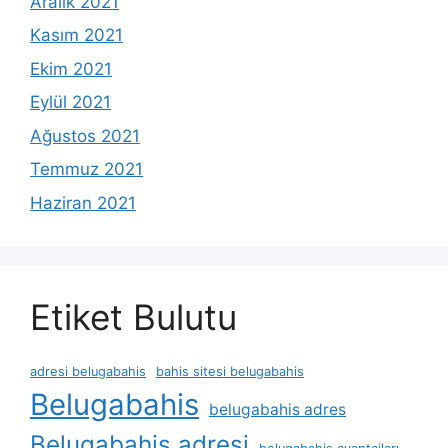
Aralık 2021
Kasım 2021
Ekim 2021
Eylül 2021
Ağustos 2021
Temmuz 2021
Haziran 2021
Etiket Bulutu
adresi belugabahis
bahis sitesi belugabahis
Belugabahis
belugabahis adres
Belugabahis adresi