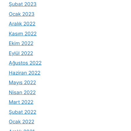
Şubat 2023
Ocak 2023
Aralık 2022
Kasım 2022
Ekim 2022
Eylül 2022
Ağustos 2022
Haziran 2022
Mayıs 2022
Nisan 2022
Mart 2022
Şubat 2022
Ocak 2022