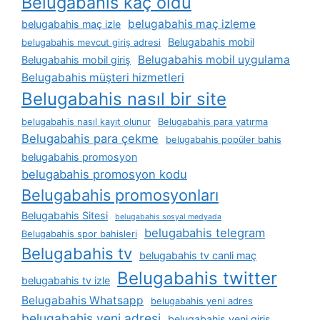
Belugabahis kaç oldu
belugabahis maç izleme
belugabahis maç izle
Belugabahis mobil
belugabahis mevcut giriş adresi
Belugabahis mobil uygulama
Belugabahis mobil giriş
Belugabahis müşteri hizmetleri
Belugabahis nasıl bir site
belugabahis nasıl kayıt olunur
Belugabahis para yatırma
Belugabahis para çekme
belugabahis popüler bahis
belugabahis promosyon
belugabahis promosyon kodu
Belugabahis promosyonları
Belugabahis Sitesi
belugabahis sosyal medyada
belugabahis telegram
Belugabahis spor bahisleri
Belugabahis tv
belugabahis tv canli maç
Belugabahis twitter
belugabahis tv izle
Belugabahis Whatsapp
belugabahis yeni adres
belugabahis yeni adresi
belugabahis yeni giris