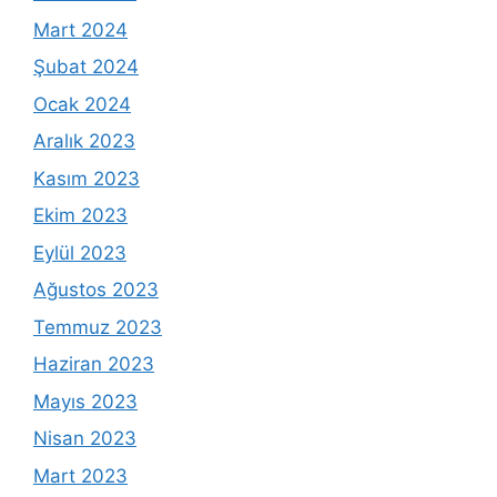
Mart 2024
Şubat 2024
Ocak 2024
Aralık 2023
Kasım 2023
Ekim 2023
Eylül 2023
Ağustos 2023
Temmuz 2023
Haziran 2023
Mayıs 2023
Nisan 2023
Mart 2023