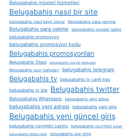
Belugabahis müşteri hizmetleri
Belugabahis nasıl bir site
belugabahis nasıl kayıt olunur
Belugabahis para yatırma
Belugabahis para çekme
belugabahis popüler bahis
belugabahis promosyon
belugabahis promosyon kodu
Belugabahis promosyonları
Belugabahis Sitesi
belugabahis sosyal medyada
belugabahis telegram
Belugabahis spor bahisleri
Belugabahis tv
belugabahis tv canli maç
Belugabahis twitter
belugabahis tv izle
Belugabahis Whatsapp
belugabahis yeni adres
belugabahis yeni adresi
belugabahis yeni giris
Belugabahis yeni güncel giriş
belugabahis çevrimiçi casino
belugabahis çevrimiçi oyun
belugabahis üye girişi
belugabahis ödülü nedir