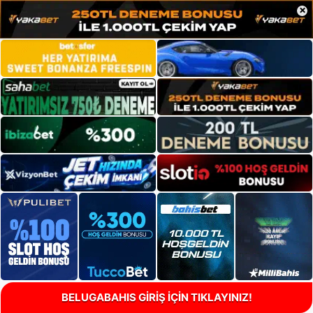
×
BELUGABAHIS GİRİŞ İÇİN TIKLAYINIZ!