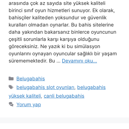
arasında çok az sayıda site yüksek kaliteli
birinci sınıf oyun hizmetleri sunuyor. Ek olarak,
bahisçiler kaliteden yoksundur ve güvenlik
kuralları olmadan oynarlar. Bu bahis sitelerine
daha yakından bakarsanız binlerce oyuncunun
çeşitli sorunlarla karşı karşıya olduğunu
göreceksiniz. Ne yazık ki bu simülasyon
oyunlarını oynayan oyuncular sağlıklı bir yaşam
sürememektedir. Bu …
Devamını oku…
Kategoriler
Belugabahis
Etiketler
belugabahis slot oyunları
,
belugabahis
yüksek kaliteli
,
canli belugabahis
Yorum yap