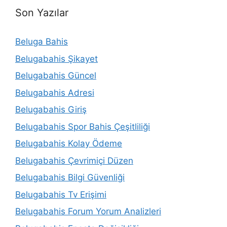
Son Yazılar
Beluga Bahis
Belugabahis Şikayet
Belugabahis Güncel
Belugabahis Adresi
Belugabahis Giriş
Belugabahis Spor Bahis Çeşitliliği
Belugabahis Kolay Ödeme
Belugabahis Çevrimiçi Düzen
Belugabahis Bilgi Güvenliği
Belugabahis Tv Erişimi
Belugabahis Forum Yorum Analizleri