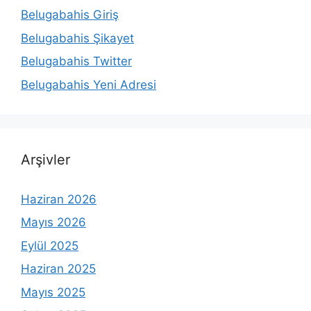
Belugabahis Giriş
Belugabahis Şikayet
Belugabahis Twitter
Belugabahis Yeni Adresi
Arşivler
Haziran 2026
Mayıs 2026
Eylül 2025
Haziran 2025
Mayıs 2025