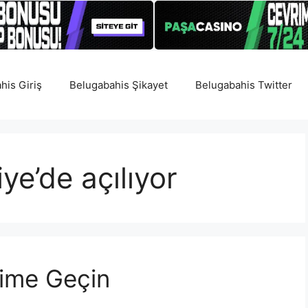
his Giriş
Belugabahis Şikayet
Belugabahis Twitter
ye’de açılıyor
şime Geçin