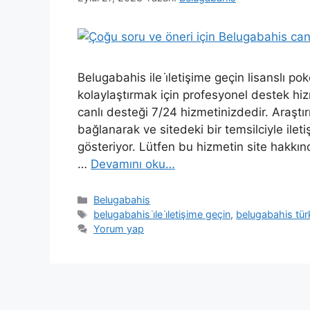
Belugabahis ile i̇letişime geçin lisanslı pok
kolaylaştırmak için profesyonel destek hiz
canlı desteği 7/24 hizmetinizdedir. Araştı
bağlanarak ve sitedeki bir temsilciyle ile
gösteriyor. Lütfen bu hizmetin site hakkınd
…
Devamını oku…
Kategoriler
Belugabahis
Etiketler
belugabahis i̇le i̇letişime geçin
,
belugabahis türk
Yorum yap