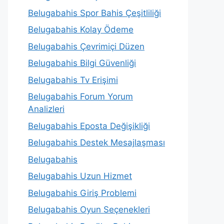
Belugabahis Spor Bahis Çeşitliliği
Belugabahis Kolay Ödeme
Belugabahis Çevrimiçi Düzen
Belugabahis Bilgi Güvenliği
Belugabahis Tv Erişimi
Belugabahis Forum Yorum
Analizleri
Belugabahis Eposta Değişikliği
Belugabahis Destek Mesajlaşması
Belugabahis
Belugabahis Uzun Hizmet
Belugabahis Giriş Problemi
Belugabahis Oyun Seçenekleri