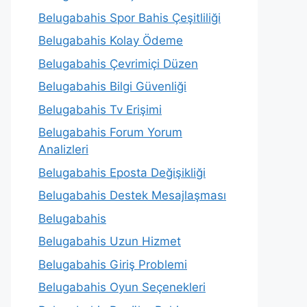
Belugabahis Spor Bahis Çeşitliliği
Belugabahis Kolay Ödeme
Belugabahis Çevrimiçi Düzen
Belugabahis Bilgi Güvenliği
Belugabahis Tv Erişimi
Belugabahis Forum Yorum
Analizleri
Belugabahis Eposta Değişikliği
Belugabahis Destek Mesajlaşması
Belugabahis
Belugabahis Uzun Hizmet
Belugabahis Giriş Problemi
Belugabahis Oyun Seçenekleri