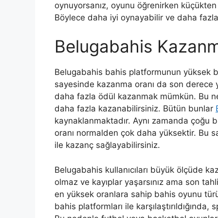
oynuyorsanız, oyunu öğrenirken küçükten 
Böylece daha iyi oynayabilir ve daha fazla
Belugabahis Kazanm
Belugabahis bahis platformunun yüksek b
sayesinde kazanma oranı da son derece y
daha fazla ödül kazanmak mümkün. Bu nede
daha fazla kazanabilirsiniz. Bütün bunlar
kaynaklanmaktadır. Aynı zamanda çoğu b
oranı normalden çok daha yüksektir. Bu sa
ile kazanç sağlayabilirsiniz.
Belugabahis kullanıcıları büyük ölçüde ka
olmaz ve kayıplar yaşarsınız ama son tahl
en yüksek oranlara sahip bahis oyunu türü 
bahis platformları ile karşılaştırıldığında,