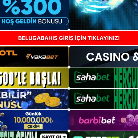
BELUGABAHIS GİRİŞ İÇİN TIKLAYINIZ!