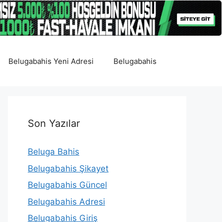
Belugabahis Yeni Adresi
Belugabahis
Son Yazılar
Beluga Bahis
Belugabahis Şikayet
Belugabahis Güncel
Belugabahis Adresi
Belugabahis Giriş