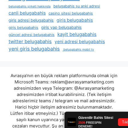
belugabahis şu anki adresi
belugabahis şirketi hakkında
canli belugabahis
casino sitesi belugabahis
giris belugabahis
giris adresi belugabahis
giris yap belugabahis
giris belugabahis
kayit belugabahis
güncel adresi belugabahis
twitter belugabahis
yeni adresi belugabahis
yeni giris belugabahis
belugabahis mobil tv
Avrasya'nın en büyük reklam platformunda olmak için
Microsoft Teams:
reklam@avrasyamarketing.com
adresimizden veya Telegram: @Avrasyamarketing
adresimizden irtibat kurabilirsiniz. (Tek iletişim
adreslerimiz teams / telegram ve mail adresimizdir.
Harici hiçbir iletişim adresimiz bulunmamaktadır.
Lütfen itibar etmeyiniz.) Türkiye yasalarına göre 7258
sayılı kanun uyarınca yasa dışı bahis oynamanın
cezaları mevcuttur. Şu an bulunduğunuz site hiç bir