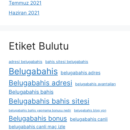
Temmuz 2021
Haziran 2021
Etiket Bulutu
adresi belugabahis
bahis sitesi belugabahis
Belugabahis
belugabahis adres
Belugabahis adresi
belugabahis avantajları
Belugabahis bahis
Belugabahis bahis sitesi
belugabahis bahis yapmama bonusu nedir
belugabahis blog vpn
Belugabahis bonus
belugabahis canli
belugabahis canli maç izle