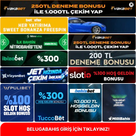
×
BELUGABAHIS GİRİŞ İÇİN TIKLAYINIZ!