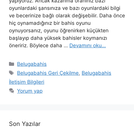
yapıyoruz. Ancak kazanma oranınız bazı
oyunlardaki şansınıza ve bazı oyunlardaki bilgi
ve becerinize bağlı olarak değişebilir. Daha önce
hiç oynamadığınız bir bahis oyunu
oynuyorsanız, oyunu öğrenirken küçükten
başlayıp daha yüksek bahisler koymanızı
öneririz. Böylece daha …
Devamını oku…
Kategoriler
Belugabahis
Etiketler
Belugabahis Geri Çekilme
,
Belugabahis
İletişim Bilgileri
Yorum yap
Son Yazılar