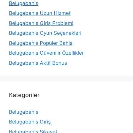
Belugabahis
Belugabahis Uzun Hizmet
Belugabahis Giriş Problemi
Belugabahis Oyun Seçenekleri
Belugabahis Popüler Bahis
Belugabahis Güvenilir Özellikler
Belugabahis Aktif Bonus
Kategoriler
Belugabahis
Belugabahis Giriş
Belugabahis Şikayet