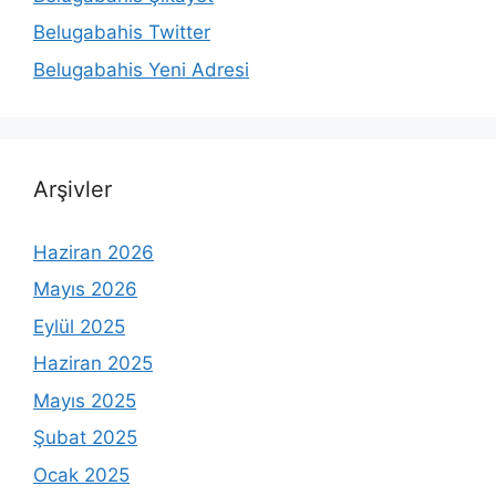
Belugabahis Twitter
Belugabahis Yeni Adresi
Arşivler
Haziran 2026
Mayıs 2026
Eylül 2025
Haziran 2025
Mayıs 2025
Şubat 2025
Ocak 2025