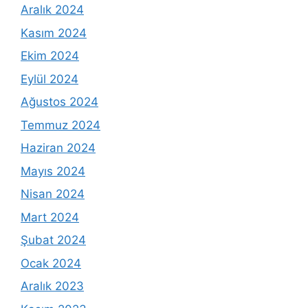
Aralık 2024
Kasım 2024
Ekim 2024
Eylül 2024
Ağustos 2024
Temmuz 2024
Haziran 2024
Mayıs 2024
Nisan 2024
Mart 2024
Şubat 2024
Ocak 2024
Aralık 2023