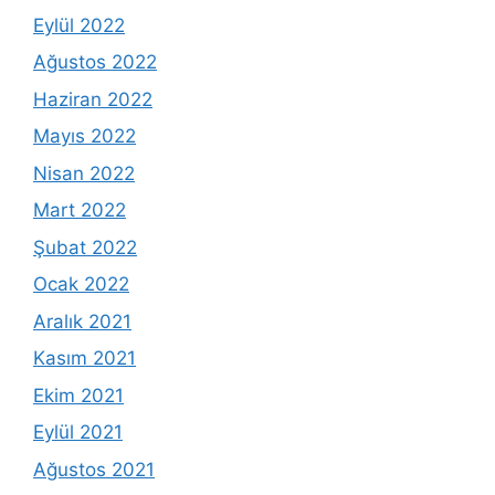
Eylül 2022
Ağustos 2022
Haziran 2022
Mayıs 2022
Nisan 2022
Mart 2022
Şubat 2022
Ocak 2022
Aralık 2021
Kasım 2021
Ekim 2021
Eylül 2021
Ağustos 2021