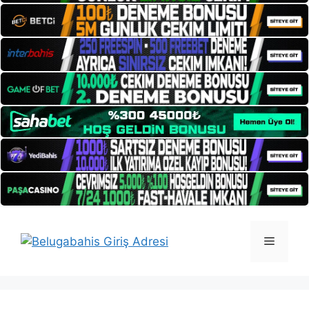
İçeriğe
atla
Menü