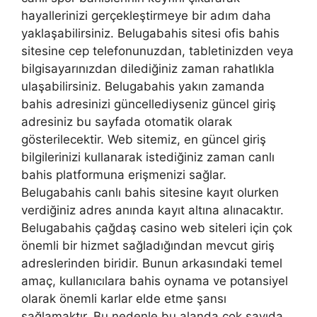
hayallerinizi gerçekleştirmeye bir adım daha
yaklaşabilirsiniz. Belugabahis sitesi ofis bahis
sitesine cep telefonunuzdan, tabletinizden veya
bilgisayarınızdan dilediğiniz zaman rahatlıkla
ulaşabilirsiniz. Belugabahis yakın zamanda
bahis adresinizi güncellediyseniz güncel giriş
adresiniz bu sayfada otomatik olarak
gösterilecektir. Web sitemiz, en güncel giriş
bilgilerinizi kullanarak istediğiniz zaman canlı
bahis platformuna erişmenizi sağlar.
Belugabahis canlı bahis sitesine kayıt olurken
verdiğiniz adres anında kayıt altına alınacaktır.
Belugabahis çağdaş casino web siteleri için çok
önemli bir hizmet sağladığından mevcut giriş
adreslerinden biridir. Bunun arkasındaki temel
amaç, kullanıcılara bahis oynama ve potansiyel
olarak önemli karlar elde etme şansı
sağlamaktır. Bu nedenle bu alanda çok sayıda