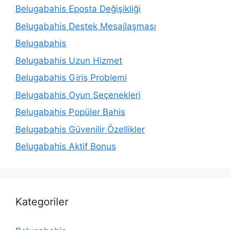
Belugabahis Eposta Değişikliği
Belugabahis Destek Mesajlaşması
Belugabahis
Belugabahis Uzun Hizmet
Belugabahis Giriş Problemi
Belugabahis Oyun Seçenekleri
Belugabahis Popüler Bahis
Belugabahis Güvenilir Özellikler
Belugabahis Aktif Bonus
Kategoriler