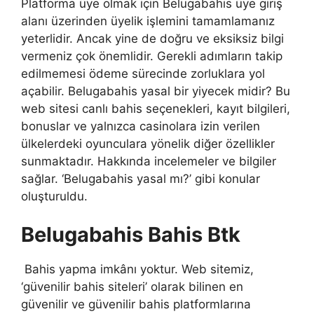
Platforma üye olmak için Belugabahis üye giriş
alanı üzerinden üyelik işlemini tamamlamanız
yeterlidir. Ancak yine de doğru ve eksiksiz bilgi
vermeniz çok önemlidir. Gerekli adımların takip
edilmemesi ödeme sürecinde zorluklara yol
açabilir. Belugabahis yasal bir yiyecek midir? Bu
web sitesi canlı bahis seçenekleri, kayıt bilgileri,
bonuslar ve yalnızca casinolara izin verilen
ülkelerdeki oyunculara yönelik diğer özellikler
sunmaktadır. Hakkında incelemeler ve bilgiler
sağlar. ‘Belugabahis yasal mı?’ gibi konular
oluşturuldu.
Belugabahis Bahis Btk
Bahis yapma imkânı yoktur. Web sitemiz,
‘güvenilir bahis siteleri’ olarak bilinen en
güvenilir ve güvenilir bahis platformlarına