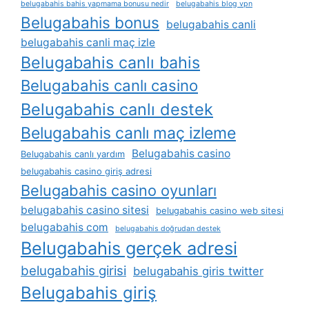
belugabahis bahis yapmama bonusu nedir
belugabahis blog vpn
Belugabahis bonus
belugabahis canli
belugabahis canli maç izle
Belugabahis canlı bahis
Belugabahis canlı casino
Belugabahis canlı destek
Belugabahis canlı maç izleme
Belugabahis casino
Belugabahis canlı yardım
belugabahis casino giriş adresi
Belugabahis casino oyunları
belugabahis casino sitesi
belugabahis casino web sitesi
belugabahis com
belugabahis doğrudan destek
Belugabahis gerçek adresi
belugabahis girisi
belugabahis giris twitter
Belugabahis giriş