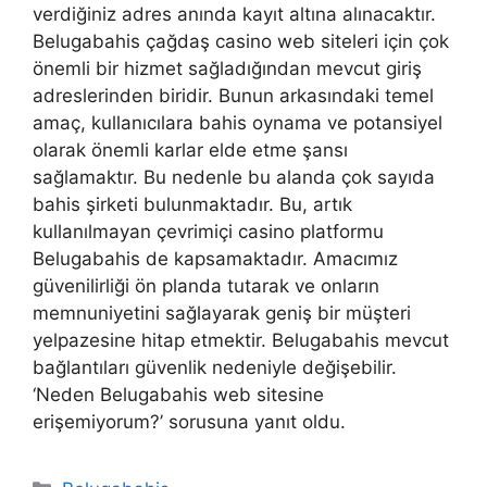
verdiğiniz adres anında kayıt altına alınacaktır.
Belugabahis çağdaş casino web siteleri için çok
önemli bir hizmet sağladığından mevcut giriş
adreslerinden biridir. Bunun arkasındaki temel
amaç, kullanıcılara bahis oynama ve potansiyel
olarak önemli karlar elde etme şansı
sağlamaktır. Bu nedenle bu alanda çok sayıda
bahis şirketi bulunmaktadır. Bu, artık
kullanılmayan çevrimiçi casino platformu
Belugabahis de kapsamaktadır. Amacımız
güvenilirliği ön planda tutarak ve onların
memnuniyetini sağlayarak geniş bir müşteri
yelpazesine hitap etmektir. Belugabahis mevcut
bağlantıları güvenlik nedeniyle değişebilir.
‘Neden Belugabahis web sitesine
erişemiyorum?’ sorusuna yanıt oldu.
Kategoriler