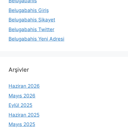
Belugabahis
Belugabahis Giriş
Belugabahis Şikayet
Belugabahis Twitter
Belugabahis Yeni Adresi
Arşivler
Haziran 2026
Mayıs 2026
Eylül 2025
Haziran 2025
Mayıs 2025