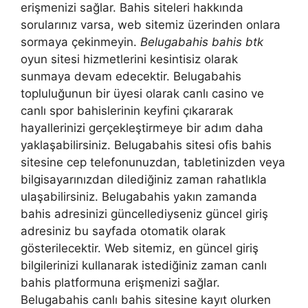
erişmenizi sağlar. Bahis siteleri hakkında
sorularınız varsa, web sitemiz üzerinden onlara
sormaya çekinmeyin.
Belugabahis bahis btk
oyun sitesi hizmetlerini kesintisiz olarak
sunmaya devam edecektir. Belugabahis
topluluğunun bir üyesi olarak canlı casino ve
canlı spor bahislerinin keyfini çıkararak
hayallerinizi gerçekleştirmeye bir adım daha
yaklaşabilirsiniz. Belugabahis sitesi ofis bahis
sitesine cep telefonunuzdan, tabletinizden veya
bilgisayarınızdan dilediğiniz zaman rahatlıkla
ulaşabilirsiniz. Belugabahis yakın zamanda
bahis adresinizi güncellediyseniz güncel giriş
adresiniz bu sayfada otomatik olarak
gösterilecektir. Web sitemiz, en güncel giriş
bilgilerinizi kullanarak istediğiniz zaman canlı
bahis platformuna erişmenizi sağlar.
Belugabahis canlı bahis sitesine kayıt olurken