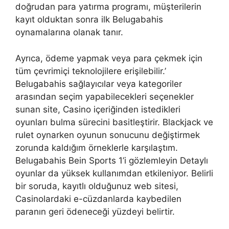
doğrudan para yatırma programı, müşterilerin
kayıt olduktan sonra ilk Belugabahis
oynamalarına olanak tanır.
Ayrıca, ödeme yapmak veya para çekmek için
tüm çevrimiçi teknolojilere erişilebilir.’
Belugabahis sağlayıcılar veya kategoriler
arasından seçim yapabilecekleri seçenekler
sunan site, Casino içeriğinden istedikleri
oyunları bulma sürecini basitleştirir. Blackjack ve
rulet oynarken oyunun sonucunu değiştirmek
zorunda kaldığım örneklerle karşılaştım.
Belugabahis Bein Sports 1’i gözlemleyin Detaylı
oyunlar da yüksek kullanımdan etkileniyor. Belirli
bir soruda, kayıtlı olduğunuz web sitesi,
Casinolardaki e-cüzdanlarda kaybedilen
paranın geri ödeneceği yüzdeyi belirtir.