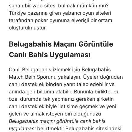
sunan bir web sitesi bulmak mümkün mü?
Türkiye pazarına giren yabancı oyun siteleri
tarafından poker oyununa elverişli bir ortam
oluşturulmuştur.
Belugabahis Maçını Görüntüle
Canlı Bahis Uygulaması
Canlı Belugabahis izlemek için Belugabahis
Match Bein Sporunu yakalayın. Üyeler doğrudan
canlı destek ekibinden yanıt talep edebilir ve
anında geri bildirim alabilir. Bununla birlikte, bu
özel durumda tek yapmanız gereken şirketin
canlı destek ekibiyle iletişime geçmek ve yeni
gelen ve almak isteyen biri olduğunuzu
Belugabahis maçını görüntüle canlı bahis
uygulaması
belirtmektir.Belugabahis sitesindeki