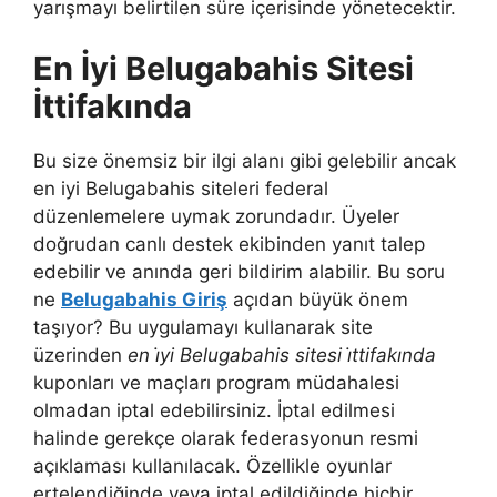
yarışmayı belirtilen süre içerisinde yönetecektir.
En İyi Belugabahis Sitesi
İttifakında
Bu size önemsiz bir ilgi alanı gibi gelebilir ancak
en iyi Belugabahis siteleri federal
düzenlemelere uymak zorundadır. Üyeler
doğrudan canlı destek ekibinden yanıt talep
edebilir ve anında geri bildirim alabilir. Bu soru
ne
Belugabahis Giriş
açıdan büyük önem
taşıyor? Bu uygulamayı kullanarak site
üzerinden
en i̇yi Belugabahis sitesi i̇ttifakında
kuponları ve maçları program müdahalesi
olmadan iptal edebilirsiniz. İptal edilmesi
halinde gerekçe olarak federasyonun resmi
açıklaması kullanılacak. Özellikle oyunlar
ertelendiğinde veya iptal edildiğinde hiçbir