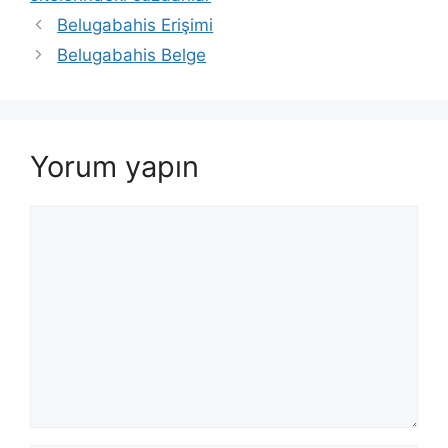
Belugabahis Erişimi
Belugabahis Belge
Yorum yapın
Yorum