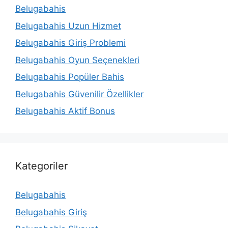
Belugabahis
Belugabahis Uzun Hizmet
Belugabahis Giriş Problemi
Belugabahis Oyun Seçenekleri
Belugabahis Popüler Bahis
Belugabahis Güvenilir Özellikler
Belugabahis Aktif Bonus
Kategoriler
Belugabahis
Belugabahis Giriş