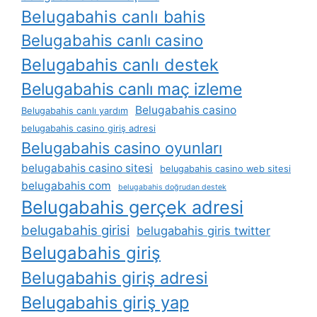
Belugabahis canlı bahis
Belugabahis canlı casino
Belugabahis canlı destek
Belugabahis canlı maç izleme
Belugabahis casino
Belugabahis canlı yardım
belugabahis casino giriş adresi
Belugabahis casino oyunları
belugabahis casino sitesi
belugabahis casino web sitesi
belugabahis com
belugabahis doğrudan destek
Belugabahis gerçek adresi
belugabahis girisi
belugabahis giris twitter
Belugabahis giriş
Belugabahis giriş adresi
Belugabahis giriş yap