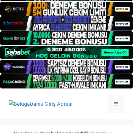
İçeriğe
atla
Menü