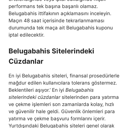
performans tek başına başarılı olamaz.
Belugabahis ittifakının açıklamasını inceleyin.
Maçın 48 saat içerisinde tekrarlanmaması
durumunda tek maça ait Belugabahis kuponu
iptal edilecektir.
Belugabahis Sitelerindeki
Cüzdanlar
En iyi Belugabahis siteleri, finansal prosedürlerle
mağdur edilen kullanıcılara tolerans göstermez.
Beklentileri aşıyor.’ En iyi
Belugabahis
sitelerindeki cüzdanlar
sitelerinden para yatırma
ve çekme işlemleri son zamanlarda kolay, hızlı
ve güvenilir hale geldi. Güvenlik önlemleri para
yatırma ve çekme başvuru formlarını içerir.
Yurtdışındaki Belugabahis siteleri genel olarak