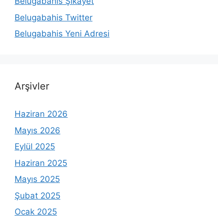
Belugabahis Şikayet
Belugabahis Twitter
Belugabahis Yeni Adresi
Arşivler
Haziran 2026
Mayıs 2026
Eylül 2025
Haziran 2025
Mayıs 2025
Şubat 2025
Ocak 2025