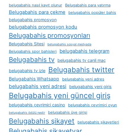
belugabahis nasıl kayıt olunur
Belugabahis para yatırma
Belugabahis para çekme
belugabahis popüler bahis
belugabahis promosyon
belugabahis promosyon kodu
Belugabahis promosyonları
Belugabahis Sitesi
belugabahis sosyal medyada
belugabahis telegram
Belugabahis spor bahisleri
Belugabahis tv
belugabahis tv canli maç
Belugabahis twitter
belugabahis tv izle
Belugabahis Whatsapp
belugabahis yeni adres
belugabahis yeni adresi
belugabahis yeni giris
Belugabahis yeni güncel giriş
belugabahis çevrimiçi casino
belugabahis çevrimiçi oyun
belugabahis üye girişi
belugabahis ödülü nedir
Belugabahis şikayet
belugabahis şikayetleri
Belugabahis şikayetvar