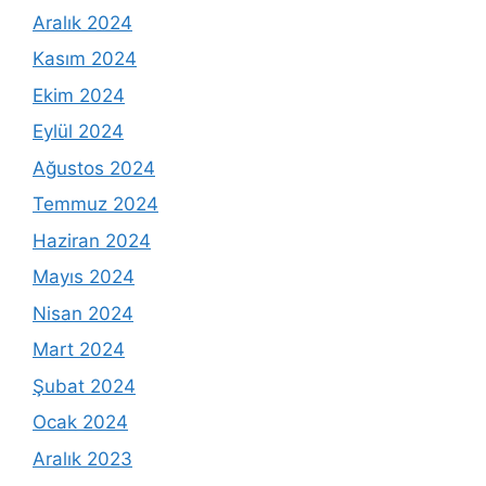
Aralık 2024
Kasım 2024
Ekim 2024
Eylül 2024
Ağustos 2024
Temmuz 2024
Haziran 2024
Mayıs 2024
Nisan 2024
Mart 2024
Şubat 2024
Ocak 2024
Aralık 2023